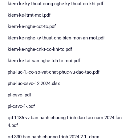
kiem-ke-ky-thuat-cong-nghe-ky-thuat-co-khi.pdf
kiem-ke-ltmt-moi.pdf
kiem-ke-nghe-cdt-tc.pdf
kiem-ke-nghe-ky-thuat-che-bien-mon-an-moi.pdf
kiem-ke-nghe-cnkt-co-khi-tc.pdf
kiem-ke-tai-san-nghe-tdh-tc-moi.pdf
phu-luc-1.-co-so-vat-chat-phuc-vu-dao-tao.pdf
phu-luc-csvc-12.2024.xlsx
pl-csvc-.pdf
pl-csvc-1-.pdf
qd-1186-vv-ban-hanh-chuong-trinh-dao-tao-nam-2024-lan-
4.pdf
qd-330-ban-hanh-chuong-trinh-2024.2-1-.docx