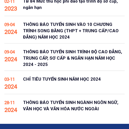
TB 84 Mức thu học phí đào tạo trình độ sơ cấp,
02-11
ngắn hạn
2023
THÔNG BÁO TUYỂN SINH VÀO 10 CHƯƠNG
09-04
TRÌNH SONG BẰNG (THPT + TRUNG CẤP/CAO
2024
ĐẲNG) NĂM HỌC 2024
THÔNG BÁO TUYỂN SINH TRÌNH ĐỘ CAO ĐẲNG,
09-04
TRUNG CẤP, SƠ CẤP & NGẮN HẠN NĂM HỌC
2024
2024 - 2025
CHỈ TIÊU TUYỂN SINH NĂM HỌC 2024
03-11
2024
THÔNG BÁO TUYỂN SINH NGÀNH NGÔN NGỮ,
28-11
VĂN HỌC VÀ VĂN HÓA NƯỚC NGOÀI
2024