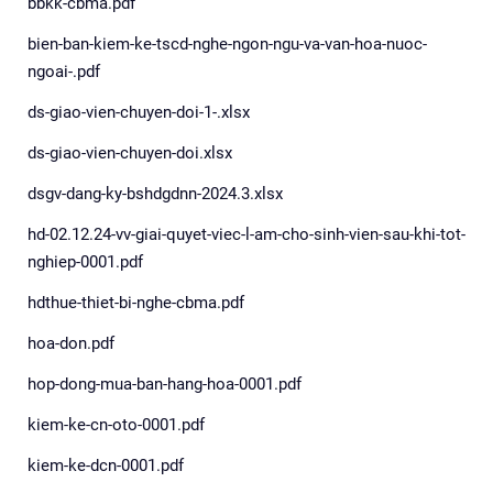
bbkk-cbma.pdf
bien-ban-kiem-ke-tscd-nghe-ngon-ngu-va-van-hoa-nuoc-
ngoai-.pdf
ds-giao-vien-chuyen-doi-1-.xlsx
ds-giao-vien-chuyen-doi.xlsx
dsgv-dang-ky-bshdgdnn-2024.3.xlsx
hd-02.12.24-vv-giai-quyet-viec-l-am-cho-sinh-vien-sau-khi-tot-
nghiep-0001.pdf
hdthue-thiet-bi-nghe-cbma.pdf
hoa-don.pdf
hop-dong-mua-ban-hang-hoa-0001.pdf
kiem-ke-cn-oto-0001.pdf
kiem-ke-dcn-0001.pdf