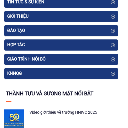
TIN TỨC & SỰ KIỆN
GIỚI THIỆU
ĐÀO TẠO
HỢP TÁC
GIÁO TRÌNH NỘI BỘ
KNNQG
THÀNH TỰU VÀ GƯƠNG MẶT NỔI BẬT
Video giới thiệu về trường HNIVC 2025