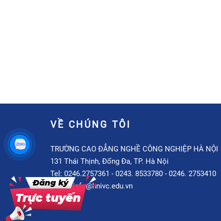
VỀ CHÚNG TÔI
TRƯỜNG CAO ĐẲNG NGHỀ CÔNG NGHIỆP HÀ NỘI
131 Thái Thịnh, Đống Đa, TP. Hà Nội
Tel: 0246.2757361 - 0243. 8533780 - 0246. 2753410
Email: info@hnivc.edu.vn