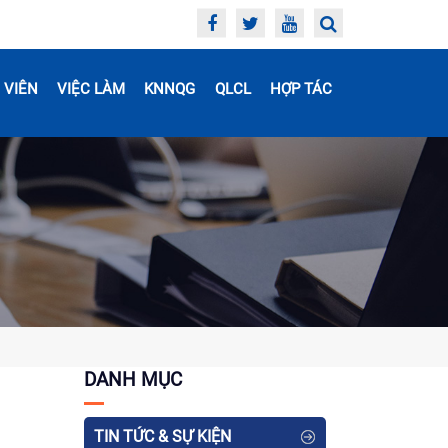
 VIÊN
VIỆC LÀM
KNNQG
QLCL
HỢP TÁC
DANH MỤC
TIN TỨC & SỰ KIỆN