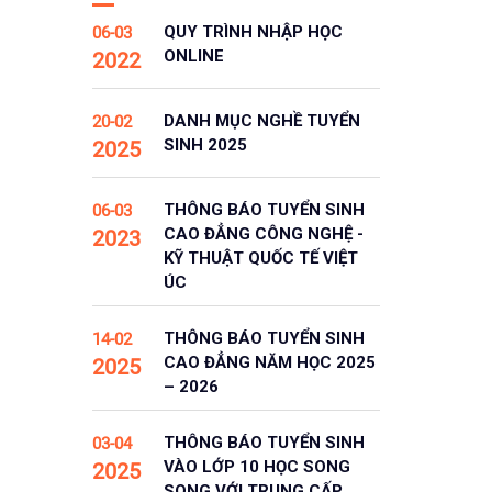
QUY TRÌNH NHẬP HỌC
06-03
ONLINE
2022
DANH MỤC NGHỀ TUYỂN
20-02
SINH 2025
2025
THÔNG BÁO TUYỂN SINH
06-03
CAO ĐẲNG CÔNG NGHỆ -
2023
KỸ THUẬT QUỐC TẾ VIỆT
ÚC
THÔNG BÁO TUYỂN SINH
14-02
CAO ĐẲNG NĂM HỌC 2025
2025
– 2026
THÔNG BÁO TUYỂN SINH
03-04
VÀO LỚP 10 HỌC SONG
2025
SONG VỚI TRUNG CẤP,