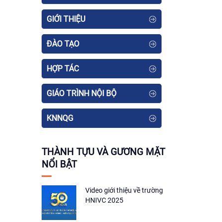
GIỚI THIỆU
ĐÀO TẠO
HỢP TÁC
GIÁO TRÌNH NỘI BỘ
KNNQG
THÀNH TỰU VÀ GƯƠNG MẶT
NỔI BẬT
Video giới thiệu về trường
HNIVC 2025