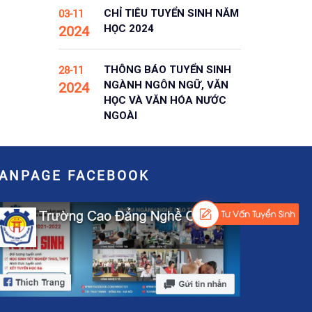
CHỈ TIÊU TUYỂN SINH NĂM
03-11
HỌC 2024
2024
THÔNG BÁO TUYỂN SINH
28-11
NGÀNH NGÔN NGỮ, VĂN
2024
HỌC VÀ VĂN HÓA NƯỚC
NGOÀI
FANPAGE FACEBOOK