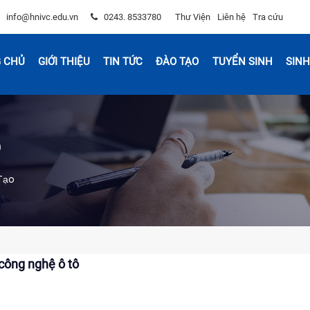
info@hnivc.edu.vn
0243. 8533780
Thư Viện
Liên hệ
Tra cứu
 CHỦ
GIỚI THIỆU
TIN TỨC
ĐÀO TẠO
TUYỂN SINH
SINH
o
Tạo
công nghệ ô tô