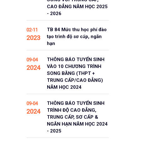
CAO ĐẲNG NĂM HỌC 2025
- 2026
TB 84 Mức thu học phí đào
02-11
tạo trình độ sơ cấp, ngắn
2023
hạn
THÔNG BÁO TUYỂN SINH
09-04
VÀO 10 CHƯƠNG TRÌNH
2024
SONG BẰNG (THPT +
TRUNG CẤP/CAO ĐẲNG)
NĂM HỌC 2024
THÔNG BÁO TUYỂN SINH
09-04
TRÌNH ĐỘ CAO ĐẲNG,
2024
TRUNG CẤP, SƠ CẤP &
NGẮN HẠN NĂM HỌC 2024
- 2025