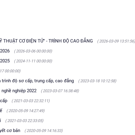
 THUẬT CƠ ĐIỆN TỬ" - TRÌNH ĐỘ CAO ĐẲNG
( 2026-03-09 13:51:56
-2026
( 2026-03-06 00:00:00)
-2025
( 2024-11-11 00:00:00)
17 00:00:00)
 trình độ sơ cấp, trung cấp, cao đẳng
( 2023-03-18 10:12:58)
c nghề nghiệp 2022
( 2023-03-07 16:38:48)
 cấp
( 2021-03-03 22:32:11)
tế
( 2020-05-09 14:27:49)
í
( 2021-03-03 22:33:05)
uyết cơ bản
( 2020-05-09 14:16:33)