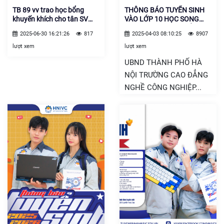
TB 89 vv trao học bổng
THÔNG BÁO TUYỂN SINH
khuyến khích cho tân SV
VÀO LỚP 10 HỌC SONG
năm học 25.26
SONG VỚI TRUNG CẤP,
2025-06-30 16:21:26
817
2025-04-03 08:10:25
8907
CAO ĐẲNG NĂM HỌC 2025
- 2026
lượt xem
lượt xem
UBND THÀNH PHỐ HÀ
NỘI TRƯỜNG CAO ĐẲNG
NGHỀ CÔNG NGHIỆP...