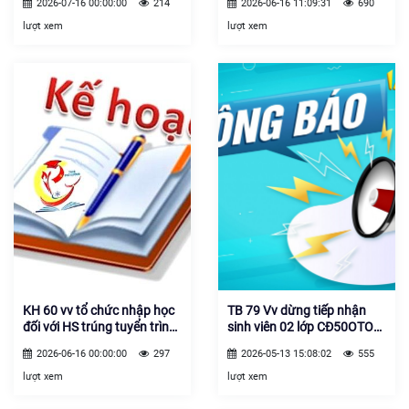
2026-07-16 00:00:00
214
2026-06-16 11:09:31
690
tuyển đủ chỉ tiêu năm 26.27
2027, Đợt 2
lượt xem
lượt xem
KH 60 vv tổ chức nhập học
TB 79 Vv dừng tiếp nhận
đối với HS trúng tuyển trình
sinh viên 02 lớp CĐ50OTO1;
độ TC học đồng thời ctrinh
50OTO1
2026-06-16 00:00:00
297
2026-05-13 15:08:02
555
GDTX cấp THPT K50, năm
2026 -2027, Đợt 1
lượt xem
lượt xem