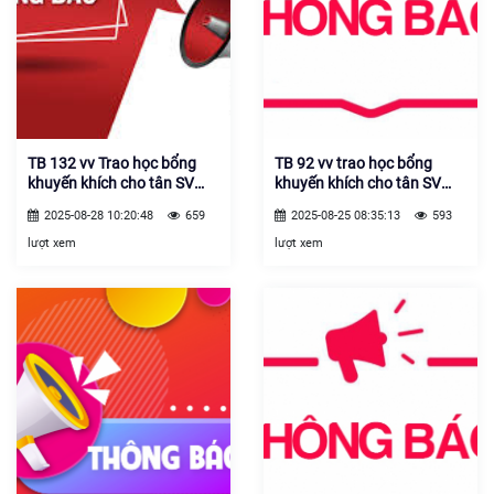
TB 132 vv Trao học bổng
TB 92 vv trao học bổng
khuyến khích cho tân SV
khuyến khích cho tân SV
may mắn nhập học năm
năm học 25.26
2025-08-28 10:20:48
659
2025-08-25 08:35:13
593
25.26
lượt xem
lượt xem