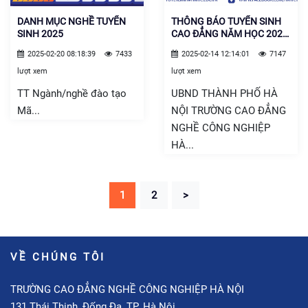
DANH MỤC NGHỀ TUYỂN
THÔNG BÁO TUYỂN SINH
SINH 2025
CAO ĐẲNG NĂM HỌC 2025
– 2026
2025-02-20 08:18:39
7433
2025-02-14 12:14:01
7147
lượt xem
lượt xem
TT Ngành/nghề đào tạo
UBND THÀNH PHỐ HÀ
Mã...
NỘI TRƯỜNG CAO ĐẲNG
NGHỀ CÔNG NGHIỆP
HÀ...
1
2
>
VỀ CHÚNG TÔI
TRƯỜNG CAO ĐẲNG NGHỀ CÔNG NGHIỆP HÀ NỘI
131 Thái Thịnh, Đống Đa, TP. Hà Nội