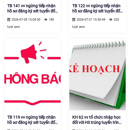
TB 141 vv ngừng tiếp nhận
TB 122 vv ngừng tiếp nhận
hồ sơ đăng ký xét tuyển đối
hồ sơ đăng ký xét tuyển đối
với ngành Kỹ thuật lập trình,
1 số ngành đào tạo đã
2026-07-28 15:04:30
180
2026-07-21 15:50:44
253
gia công trên máy CNC năm
tuyển đủ chỉ tiêu năm 26.27
học 26.27
lượt xem
lượt xem
TB 119 vv ngừng tiếp nhận
KH 62 vv tổ chức nhập học
hồ sơ đăng ký xét tuyển đối
đối với HS trúng tuyển trình
1 số ngành đào tạo đã
độ CĐ,TC K50, năm 2026-