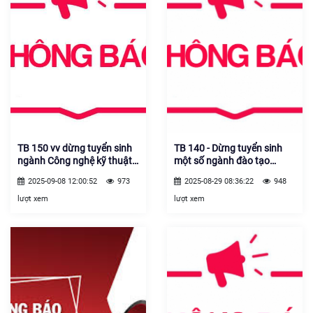
TB 150 vv dừng tuyển sinh
TB 140 - Dừng tuyển sinh
ngành Công nghệ kỹ thuật
một số ngành đào tạo
cơ khí năm học 2025.2026
25.26
2025-09-08 12:00:52
973
2025-08-29 08:36:22
948
lượt xem
lượt xem