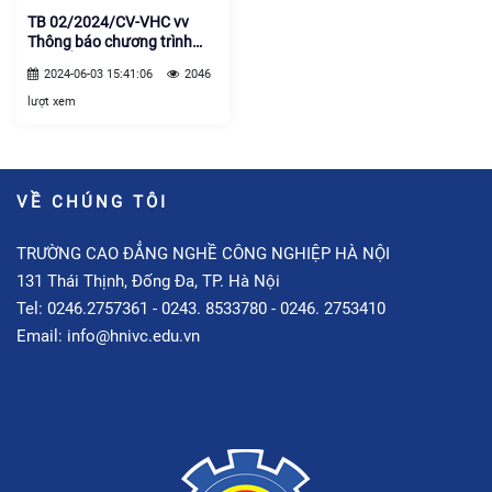
TB 02/2024/CV-VHC vv
Thông báo chương trình
học bổng chính phủ đài loan
2024-06-03 15:41:06
2046
hệ chuyên ban quốc tế mô
hình mới
lượt xem
VỀ CHÚNG TÔI
TRƯỜNG CAO ĐẲNG NGHỀ CÔNG NGHIỆP HÀ NỘI
131 Thái Thịnh, Đống Đa, TP. Hà Nội
Tel: 0246.2757361 - 0243. 8533780 - 0246. 2753410
Email: info@hnivc.edu.vn