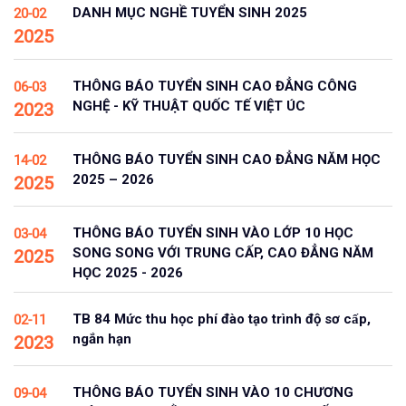
DANH MỤC NGHỀ TUYỂN SINH 2025
20-02
2025
THÔNG BÁO TUYỂN SINH CAO ĐẲNG CÔNG
06-03
NGHỆ - KỸ THUẬT QUỐC TẾ VIỆT ÚC
2023
THÔNG BÁO TUYỂN SINH CAO ĐẲNG NĂM HỌC
14-02
2025 – 2026
2025
THÔNG BÁO TUYỂN SINH VÀO LỚP 10 HỌC
03-04
SONG SONG VỚI TRUNG CẤP, CAO ĐẲNG NĂM
2025
HỌC 2025 - 2026
TB 84 Mức thu học phí đào tạo trình độ sơ cấp,
02-11
ngắn hạn
2023
THÔNG BÁO TUYỂN SINH VÀO 10 CHƯƠNG
09-04