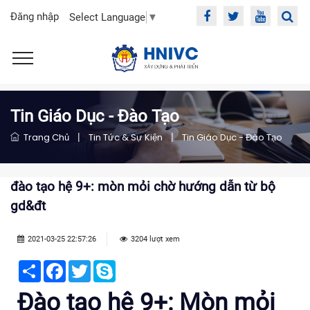
Đăng nhập
Select Language
▼
Tin Giáo Dục - Đào Tạo
Trang Chủ
|
Tin Tức & Sự Kiện
|
Tin Giáo Dục - Đào Tạo
đào tạo hệ 9+: mòn mỏi chờ hướng dẫn từ bộ
gd&đt
2021-03-25 22:57:26
3204 lượt xem
Share
Facebook
Twitter
Skype
Đào tạo hệ 9+: Mòn mỏi