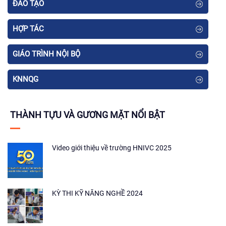
ĐÀO TẠO
HỢP TÁC
GIÁO TRÌNH NỘI BỘ
KNNQG
THÀNH TỰU VÀ GƯƠNG MẶT NỔI BẬT
Video giới thiệu về trường HNIVC 2025
KỲ THI KỸ NĂNG NGHỀ 2024