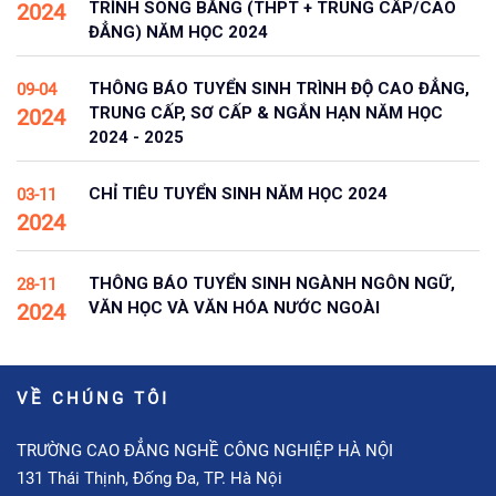
TRÌNH SONG BẰNG (THPT + TRUNG CẤP/CAO
2024
ĐẲNG) NĂM HỌC 2024
THÔNG BÁO TUYỂN SINH TRÌNH ĐỘ CAO ĐẲNG,
09-04
TRUNG CẤP, SƠ CẤP & NGẮN HẠN NĂM HỌC
2024
2024 - 2025
CHỈ TIÊU TUYỂN SINH NĂM HỌC 2024
03-11
2024
THÔNG BÁO TUYỂN SINH NGÀNH NGÔN NGỮ,
28-11
VĂN HỌC VÀ VĂN HÓA NƯỚC NGOÀI
2024
VỀ CHÚNG TÔI
TRƯỜNG CAO ĐẲNG NGHỀ CÔNG NGHIỆP HÀ NỘI
131 Thái Thịnh, Đống Đa, TP. Hà Nội