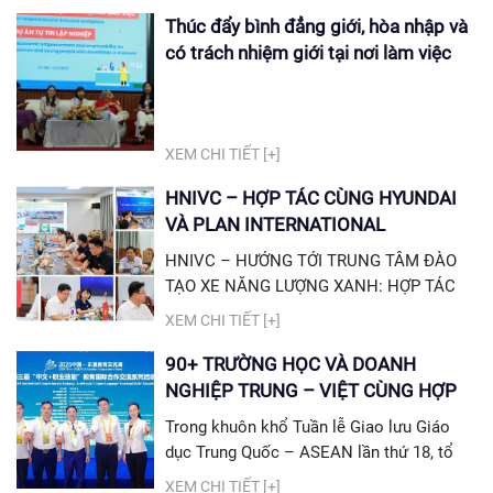
Trung cấp...
CAO Sáng ngày 13/10/2025, tại Trường
Thúc đẩy bình đẳng giới, hòa nhập và
Cao đẳng Nghề Công nghiệp Hà Nội
có trách nhiệm giới tại nơi làm việc
(HNIVC) đã diễn ra Chương trình khảo sát
và tọa đàm hợp tác giáo dục Việt Nam –
Trung Quốc, do Vụ Học sinh, Sinh viên –
Bộ GD&ĐT Việt Nam chủ trì, với chủ đề
XEM CHI TIẾT [+]
“Kết nối doanh...
HNIVC – HỢP TÁC CÙNG HYUNDAI
VÀ PLAN INTERNATIONAL
HNIVC – HƯỚNG TỚI TRUNG TÂM ĐÀO
TẠO XE NĂNG LƯỢNG XANH: HỢP TÁC
CHIẾN LƯỢC CÙNG HYUNDAI VÀ PLAN
XEM CHI TIẾT [+]
INTERNATIONAL Chiều ngày 22/8/2025,
đoàn đại biểu Tập đoàn Hyundai Motor
90+ TRƯỜNG HỌC VÀ DOANH
Group do ông Shin Jae-min – Trưởng bộ
NGHIỆP TRUNG – VIỆT CÙNG HỢP
phận Trách nhiệm xã hội doanh nghiệp
TÁC: HNIVC GÓP MẶT TRONG MẠNG
Trong khuôn khổ Tuần lễ Giao lưu Giáo
(CSR) dẫn đầu, cùng đại diện Plan
LƯỚI GIÁO DỤC NGHỀ QUỐC TẾ
dục Trung Quốc – ASEAN lần thứ 18, tổ
International Việt Nam, đã đến thăm và
chức tại thành phố Quý Dương (Trung
XEM CHI TIẾT [+]
làm việc tại Trường Cao đẳng Nghề Công