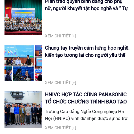
Plan trao quyền bình đẳng cho phụ
nữ, người khuyết tật học nghề và “ Tự
tin lập nghiệp”
XEM CHI TIẾT [+]
Chung tay truyền cảm hứng học nghề,
kiến tạo tương lai cho người yếu thế
XEM CHI TIẾT [+]
HNIVC HỢP TÁC CÙNG PANASONIC
TỔ CHỨC CHƯƠNG TRÌNH ĐÀO TẠO
CHUYÊN SÂU CHO SINH VIÊN
Trường Cao đẳng Nghề Công nghiệp Hà
NGÀNH KỸ THUẬT MÁY LẠNH &
Nội (HNIVC) vinh dự nhận được sự hỗ trợ
ĐIỀU HÒA KHÔNG KHÍ
từ Công ty TNHH Panasonic Việt Nam –
XEM CHI TIẾT [+]
Chi nhánh TP. Hồ Chí Minh về việc phối