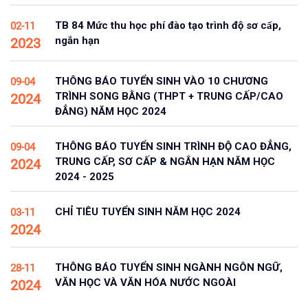
TB 84 Mức thu học phí đào tạo trình độ sơ cấp,
02-11
ngắn hạn
2023
THÔNG BÁO TUYỂN SINH VÀO 10 CHƯƠNG
09-04
TRÌNH SONG BẰNG (THPT + TRUNG CẤP/CAO
2024
ĐẲNG) NĂM HỌC 2024
THÔNG BÁO TUYỂN SINH TRÌNH ĐỘ CAO ĐẲNG,
09-04
TRUNG CẤP, SƠ CẤP & NGẮN HẠN NĂM HỌC
2024
2024 - 2025
CHỈ TIÊU TUYỂN SINH NĂM HỌC 2024
03-11
2024
THÔNG BÁO TUYỂN SINH NGÀNH NGÔN NGỮ,
28-11
VĂN HỌC VÀ VĂN HÓA NƯỚC NGOÀI
2024