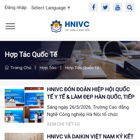
Đăng nhập
Select Language
▼
Hợp Tác Quốc Tế
Trang Chủ
|
Hợp Tác
|
Hợp Tác Quốc Tế
HNIVC ĐÓN ĐOÀN HIỆP HỘI QUỐC
TẾ Y TẾ & LÀM ĐẸP HÀN QUỐC, TIẾP
NHẬN CHUYỂN GIAO THIẾT BỊ
Sáng ngày 26/5/2026, Trường Cao đẳng
CÔNG NGHỆ NGÀNH LÀM ĐẸP
Nghề Công nghiệp Hà Nội tổ chức
Chương trình chuyển giao thiết bị công
XEM CHI TIẾT [+]
nghệ ngành Làm đẹp với sự tham gia của
đại diện Hiệp hội Quốc tế Y tế & Làm đẹp
HNIVC VÀ DAIKIN VIỆT NAM KÝ KẾT