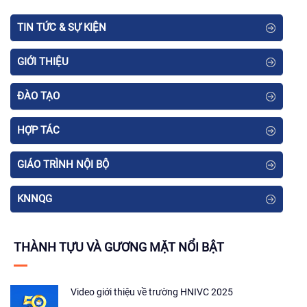
dục làm trưởng đoàn. Buổi tọa đàm có...
TIN TỨC & SỰ KIỆN
GIỚI THIỆU
ĐÀO TẠO
HỢP TÁC
GIÁO TRÌNH NỘI BỘ
KNNQG
THÀNH TỰU VÀ GƯƠNG MẶT NỔI BẬT
Video giới thiệu về trường HNIVC 2025