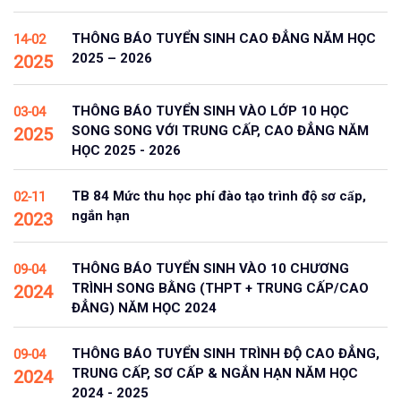
THÔNG BÁO TUYỂN SINH CAO ĐẲNG NĂM HỌC
14-02
2025 – 2026
2025
THÔNG BÁO TUYỂN SINH VÀO LỚP 10 HỌC
03-04
SONG SONG VỚI TRUNG CẤP, CAO ĐẲNG NĂM
2025
HỌC 2025 - 2026
TB 84 Mức thu học phí đào tạo trình độ sơ cấp,
02-11
ngắn hạn
2023
THÔNG BÁO TUYỂN SINH VÀO 10 CHƯƠNG
09-04
TRÌNH SONG BẰNG (THPT + TRUNG CẤP/CAO
2024
ĐẲNG) NĂM HỌC 2024
THÔNG BÁO TUYỂN SINH TRÌNH ĐỘ CAO ĐẲNG,
09-04
TRUNG CẤP, SƠ CẤP & NGẮN HẠN NĂM HỌC
2024
2024 - 2025