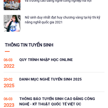
và trường cao đẳng nghề công nghiệp hà nội
Nữ sinh duy nhất đạt huy chương vàng tại kỳ thi kỹ
năng nghề quốc gia 2021
THÔNG TIN TUYỂN SINH
QUY TRÌNH NHẬP HỌC ONLINE
06-03
2022
DANH MỤC NGHỀ TUYỂN SINH 2025
20-02
2025
THÔNG BÁO TUYỂN SINH CAO ĐẲNG CÔNG
06-03
NGHỆ - KỸ THUẬT QUỐC TẾ VIỆT ÚC
2023