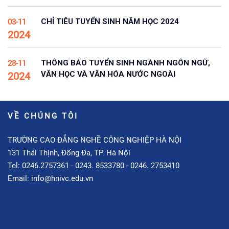
CHỈ TIÊU TUYỂN SINH NĂM HỌC 2024
03-11
2024
THÔNG BÁO TUYỂN SINH NGÀNH NGÔN NGỮ,
28-11
VĂN HỌC VÀ VĂN HÓA NƯỚC NGOÀI
2024
VỀ CHÚNG TÔI
TRƯỜNG CAO ĐẲNG NGHỀ CÔNG NGHIỆP HÀ NỘI
131 Thái Thịnh, Đống Đa, TP. Hà Nội
Tel: 0246.2757361 - 0243. 8533780 - 0246. 2753410
Email: info@hnivc.edu.vn