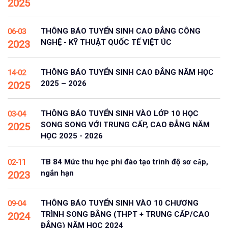
2025
THÔNG BÁO TUYỂN SINH CAO ĐẲNG CÔNG
06-03
NGHỆ - KỸ THUẬT QUỐC TẾ VIỆT ÚC
2023
THÔNG BÁO TUYỂN SINH CAO ĐẲNG NĂM HỌC
14-02
2025 – 2026
2025
THÔNG BÁO TUYỂN SINH VÀO LỚP 10 HỌC
03-04
SONG SONG VỚI TRUNG CẤP, CAO ĐẲNG NĂM
2025
HỌC 2025 - 2026
TB 84 Mức thu học phí đào tạo trình độ sơ cấp,
02-11
ngắn hạn
2023
THÔNG BÁO TUYỂN SINH VÀO 10 CHƯƠNG
09-04
TRÌNH SONG BẰNG (THPT + TRUNG CẤP/CAO
2024
ĐẲNG) NĂM HỌC 2024