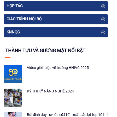
HỢP TÁC
GIÁO TRÌNH NỘI BỘ
KNNQG
THÀNH TỰU VÀ GƯƠNG MẶT NỔI BẬT
Video giới thiệu về trường HNIVC 2025
KỲ THI KỸ NĂNG NGHỀ 2024
Bùi đình duy_ sv lớp cđ41đh xuất sắc lọt top 10 thế