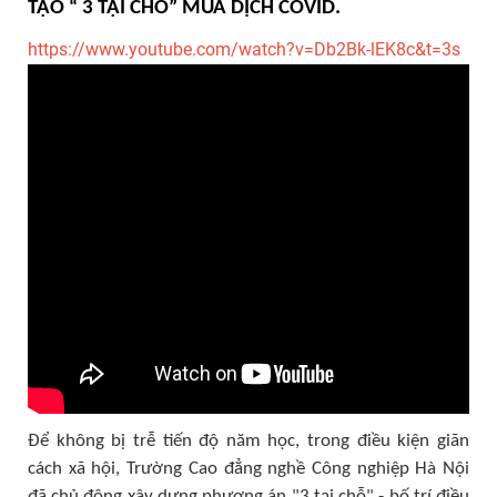
TẠO “ 3 TẠI CHỖ” MÙA DỊCH COVID.
https://www.youtube.com/watch?v=Db2Bk-lEK8c&t=3s
Để không bị trễ tiến độ năm học, trong điều kiện giãn
cách xã hội, Trường Cao đẳng nghề Công nghiệp Hà Nội
đã chủ động xây dựng phương án "3 tại chỗ" - bố trí điều