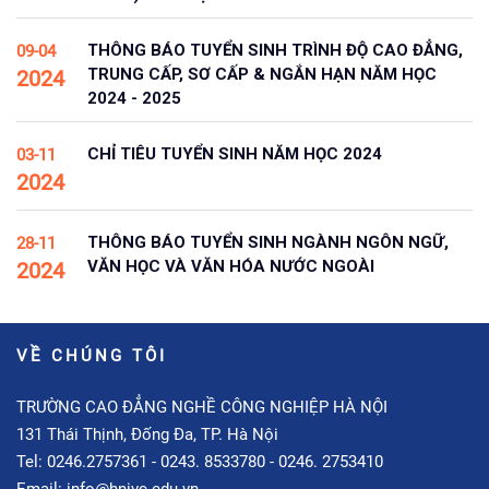
THÔNG BÁO TUYỂN SINH TRÌNH ĐỘ CAO ĐẲNG,
09-04
TRUNG CẤP, SƠ CẤP & NGẮN HẠN NĂM HỌC
2024
2024 - 2025
CHỈ TIÊU TUYỂN SINH NĂM HỌC 2024
03-11
2024
THÔNG BÁO TUYỂN SINH NGÀNH NGÔN NGỮ,
28-11
VĂN HỌC VÀ VĂN HÓA NƯỚC NGOÀI
2024
VỀ CHÚNG TÔI
TRƯỜNG CAO ĐẲNG NGHỀ CÔNG NGHIỆP HÀ NỘI
131 Thái Thịnh, Đống Đa, TP. Hà Nội
Tel: 0246.2757361 - 0243. 8533780 - 0246. 2753410
Email: info@hnivc.edu.vn