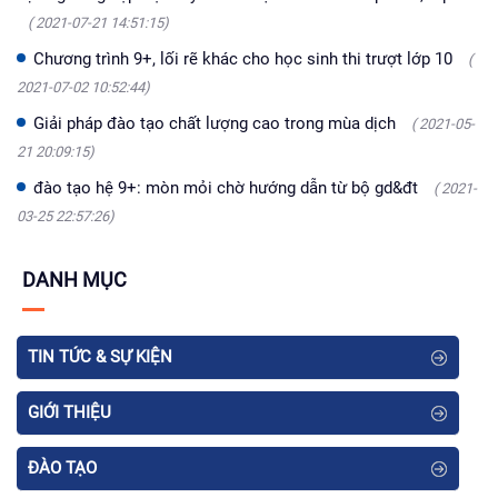
( 2021-07-21 14:51:15)
Chương trình 9+, lối rẽ khác cho học sinh thi trượt lớp 10
(
2021-07-02 10:52:44)
Giải pháp đào tạo chất lượng cao trong mùa dịch
( 2021-05-
21 20:09:15)
đào tạo hệ 9+: mòn mỏi chờ hướng dẫn từ bộ gd&đt
( 2021-
03-25 22:57:26)
DANH MỤC
TIN TỨC & SỰ KIỆN
GIỚI THIỆU
ĐÀO TẠO