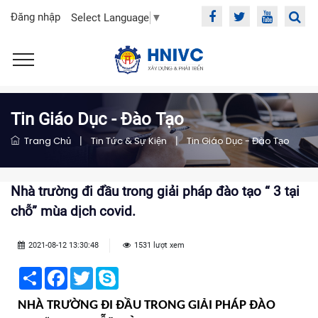
Đăng nhập
Select Language
▼
Tin Giáo Dục - Đào Tạo
Trang Chủ
|
Tin Tức & Sự Kiện
|
Tin Giáo Dục - Đào Tạo
Nhà trường đi đầu trong giải pháp đào tạo “ 3 tại
chỗ” mùa dịch covid.
2021-08-12 13:30:48
1531 lượt xem
Share
Facebook
Twitter
Skype
NHÀ TRƯỜNG ĐI ĐẦU TRONG GIẢI PHÁP ĐÀO