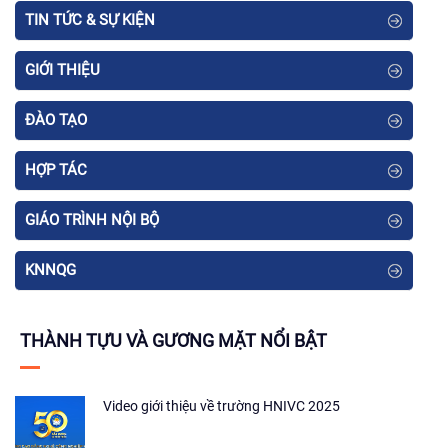
TIN TỨC & SỰ KIỆN
GIỚI THIỆU
ĐÀO TẠO
HỢP TÁC
GIÁO TRÌNH NỘI BỘ
KNNQG
THÀNH TỰU VÀ GƯƠNG MẶT NỔI BẬT
Video giới thiệu về trường HNIVC 2025