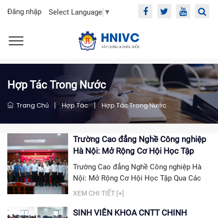
Đăng nhập
Select Language
▼
Hợp Tác Trong Nước
Trang Chủ
|
Hợp Tác
|
Hợp Tác Trong Nước
Trường Cao đẳng Nghề Công nghiệp
Hà Nội: Mở Rộng Cơ Hội Học Tập
Qua Các Lớp Liên Thông Đại Học
Trường Cao đẳng Nghề Công nghiệp Hà
Nội: Mở Rộng Cơ Hội Học Tập Qua Các
Lớp Liên Thông Đại Học Sáng ngày 19/10,
XEM CHI TIẾT [+]
Trường Cao đẳng Nghề Công nghiệp Hà
Nội phối hợp với Đại học Sư phạm Kỹ
SINH VIÊN KHOA CNTT CHINH