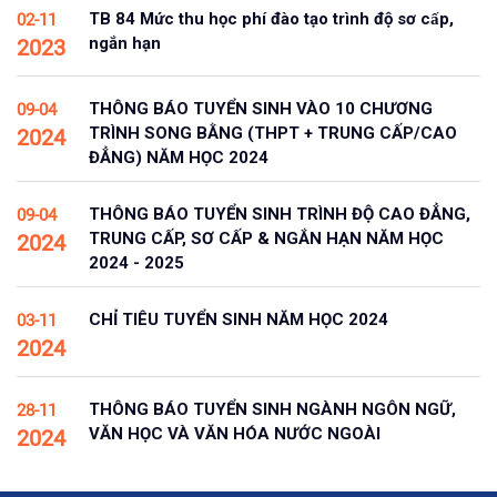
TB 84 Mức thu học phí đào tạo trình độ sơ cấp,
02-11
ngắn hạn
2023
THÔNG BÁO TUYỂN SINH VÀO 10 CHƯƠNG
09-04
TRÌNH SONG BẰNG (THPT + TRUNG CẤP/CAO
2024
ĐẲNG) NĂM HỌC 2024
THÔNG BÁO TUYỂN SINH TRÌNH ĐỘ CAO ĐẲNG,
09-04
TRUNG CẤP, SƠ CẤP & NGẮN HẠN NĂM HỌC
2024
2024 - 2025
CHỈ TIÊU TUYỂN SINH NĂM HỌC 2024
03-11
2024
THÔNG BÁO TUYỂN SINH NGÀNH NGÔN NGỮ,
28-11
VĂN HỌC VÀ VĂN HÓA NƯỚC NGOÀI
2024