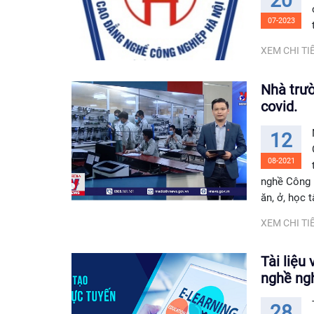
20
07-2023
XEM CHI TIẾ
Nhà trườ
covid.
12
08-2021
nghề Công n
ăn, ở, học 
XEM CHI TIẾ
Tài liệu
nghề ng
28