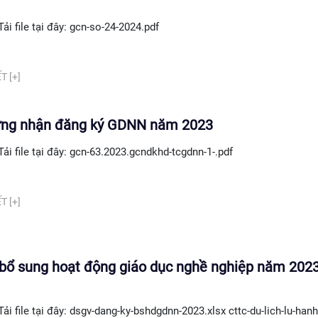
Tải file tại đây: gcn-so-24-2024.pdf
T [+]
ứng nhận đăng ký GDNN năm 2023
Tải file tại đây: gcn-63.2023.gcndkhd-tcgdnn-1-.pdf
T [+]
bổ sung hoạt động giáo dục nghề nghiệp năm 2023 
Tải file tại đây: dsgv-dang-ky-bshdgdnn-2023.xlsx cttc-du-lich-lu-hanh