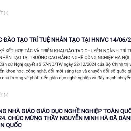
T [+]
 ĐÀO TẠO TRÍ TUỆ NHÂN TẠO TẠI HNIVC 14/06/
KÝ KẾT HỢP TÁC VÀ TRIỂN KHAI ĐÀO TẠO CHUYÊN NGÀNH TRÍ T
NHÂN TẠO TẠI TRƯỜNG CAO ĐẲNG NGHỀ CÔNG NGHIỆP HÀ 
Căn cứ Nghị quyết số 57-NQ/TW ngày 22/12/2024 của Bộ Chính trị 
iển khoa học, công nghệ, đổi mới sáng tạo và chuyển đổi số quốc g
 chủ trương về phát triển giáo dục nghề nghiệp và đẩy mạnh chuyển
T [+]
ẢNG NHÀ GIÁO GIÁO DỤC NGHỀ NGHIỆP TOÀN QU
24. CHÚC MỪNG THẦY NGUYỄN MINH HÀ ĐÃ DÀNH
ÀN QUỐC