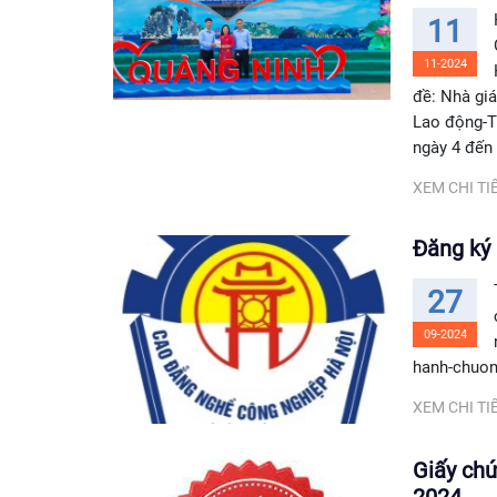
11
11-2024
đề: Nhà gi
Lao động-T
ngày 4 đến 
XEM CHI TIẾ
Đăng ký 
27
09-2024
hanh-chuon
XEM CHI TIẾ
Giấy ch