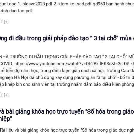
cuoi.doc 1.-plcsvc2023.pdf 2.-kiem-ke-tscd.pdf qd950-ban-hanh-chu
trinh-dao-tao.pdf
T [+]
ng đi đầu trong giải pháp đào tạo “ 3 tại chỗ” mùa 
NHÀ TRƯỜNG ĐI ĐẦU TRONG GIẢI PHÁP ĐÀO TẠO “ 3 TẠI CHỖ” M
COVID. https://www.youtube.com/watch?v=Db2Bk-lEK8c&t=3s Để k
trễ tiến độ năm học, trong điều kiện giãn cách xã hội, Trường Cao 
ghiệp Hà Nội đã chủ động xây dựng phương án "3 tại chỗ" - bố trí đ
tập khép kín cho sinh viên tại trường nhằm đảm bảo điều kiện phòng.
T [+]
 và bài giảng khóa học trực tuyến "Số hóa trong giá
hiệp"
Tài liệu và bài giảng khóa học trực tuyến "Số hóa trong giáo dục ng