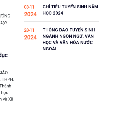
CHỈ TIÊU TUYỂN SINH NĂM
03-11
HỌC 2024
2024
HƯỚNG
 DẠY
THÔNG BÁO TUYỂN SINH
28-11
NGÀNH NGÔN NGỮ, VĂN
2024
HỌC VÀ VĂN HÓA NƯỚC
NGOÀI
dục
GIÁO
 THPH.
 Thành
g học
h và Xã