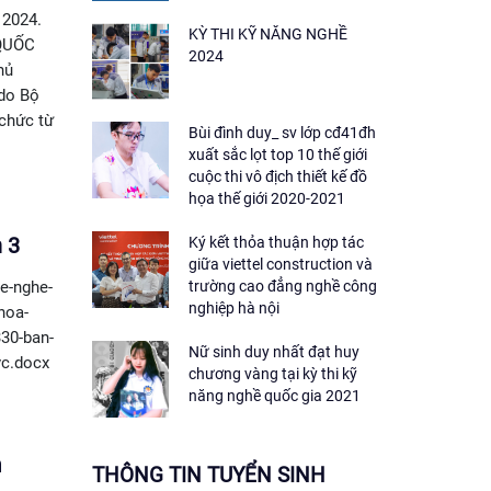
2024.
KỲ THI KỸ NĂNG NGHỀ
QUỐC
2024
hủ
 do Bộ
 chức từ
Bùi đình duy_ sv lớp cđ41đh
xuất sắc lọt top 10 thế giới
cuộc thi vô địch thiết kế đồ
họa thế giới 2020-2021
 3
Ký kết thỏa thuận hợp tác
giữa viettel construction và
ke-nghe-
trường cao đẳng nghề công
nghiệp hà nội
hoa-
330-ban-
Nữ sinh duy nhất đạt huy
vc.docx
chương vàng tại kỳ thi kỹ
năng nghề quốc gia 2021
m
THÔNG TIN TUYỂN SINH