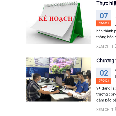
Thực hi
07
07-2021
bàn thành 
thông báo đ
XEM CHI TIẾ
Chương t
02
07-2021
9+ đang là 
trường công
đảm bảo bằ
XEM CHI TIẾ