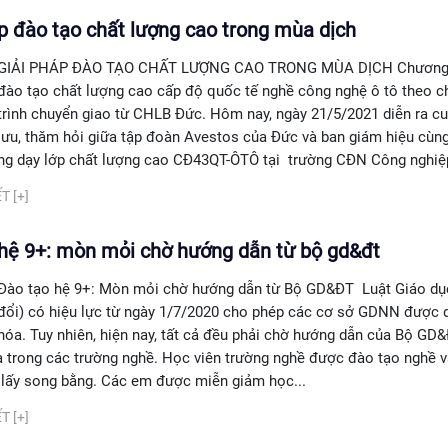
p đào tạo chất lượng cao trong mùa dịch
GIẢI PHÁP ĐÀO TẠO CHẤT LƯỢNG CAO TRONG MÙA DỊCH Chương 
đào tạo chất lượng cao cấp độ quốc tế nghề công nghệ ô tô theo 
trình chuyển giao từ CHLB Đức. Hôm nay, ngày 21/5/2021 diễn ra c
 lưu, thăm hỏi giữa tập đoàn Avestos của Đức và ban giám hiệu cùn
ảng dạy lớp chất lượng cao CĐ43QT-ÔTÔ tại trường CĐN Công nghiệp
T [+]
hệ 9+: mòn mỏi chờ hướng dẫn từ bộ gd&đt
Đào tạo hệ 9+: Mòn mỏi chờ hướng dẫn từ Bộ GD&ĐT Luật Giáo dụ
đổi) có hiệu lực từ ngày 1/7/2020 cho phép các cơ sở GDNN được 
hóa. Tuy nhiên, hiện nay, tất cả đều phải chờ hướng dẫn của Bộ GD
a trong các trường nghề. Học viên trường nghề được đào tạo nghề 
 lấy song bằng. Các em được miễn giảm học...
T [+]