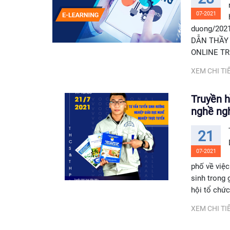
07-2021
duong/202
DẪN THẦY
ONLINE TR
XEM CHI TIẾ
Truyền h
nghề ngh
21
07-2021
phố về việc
sinh trong
hội tổ chức
XEM CHI TIẾ