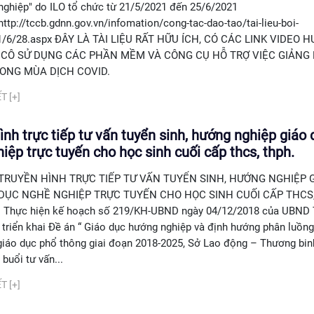
nghiệp" do ILO tổ chức từ 21/5/2021 đến 25/6/2021
http://tccb.gdnn.gov.vn/infomation/cong-tac-dao-tao/tai-lieu-boi-
1/6/28.aspx ĐÂY LÀ TÀI LIỆU RẤT HỮU ÍCH, CÓ CÁC LINK VIDEO 
 CÔ SỬ DỤNG CÁC PHẦN MỀM VÀ CÔNG CỤ HỖ TRỢ VIỆC GIẢNG
ONG MÙA DỊCH COVID.
T [+]
ình trực tiếp tư vấn tuyển sinh, hướng nghiệp giáo 
iệp trực tuyến cho học sinh cuối cấp thcs, thph.
TRUYỀN HÌNH TRỰC TIẾP TƯ VẤN TUYỂN SINH, HƯỚNG NGHIỆP 
DỤC NGHỀ NGHIỆP TRỰC TUYẾN CHO HỌC SINH CUỐI CẤP THCS,
Thực hiện kế hoạch số 219/KH-UBND ngày 04/12/2018 của UBND
 triển khai Đề án “ Giáo dục hướng nghiệp và định hướng phân luồn
 giáo dục phổ thông giai đoạn 2018-2025, Sở Lao động – Thương bin
 buổi tư vấn...
T [+]