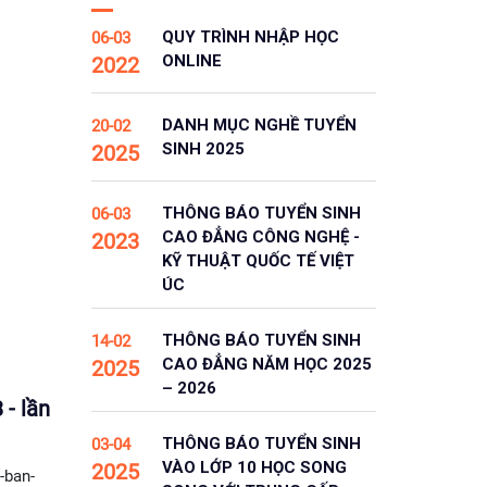
QUY TRÌNH NHẬP HỌC
06-03
ONLINE
2022
DANH MỤC NGHỀ TUYỂN
20-02
SINH 2025
2025
THÔNG BÁO TUYỂN SINH
06-03
CAO ĐẲNG CÔNG NGHỆ -
2023
KỸ THUẬT QUỐC TẾ VIỆT
ÚC
THÔNG BÁO TUYỂN SINH
14-02
CAO ĐẲNG NĂM HỌC 2025
2025
– 2026
- lần
THÔNG BÁO TUYỂN SINH
03-04
VÀO LỚP 10 HỌC SONG
2025
-ban-