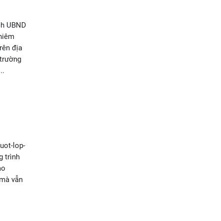
ịch UBND
ghiêm
rên địa
 trường
..
uot-lop-
 trình
ào
n mà vẫn