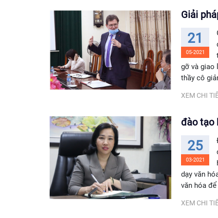
Giải phá
21
05-2021
gỡ và giao
thầy cô gi
XEM CHI TIẾ
đào tạo 
25
03-2021
dạy văn hó
văn hóa để
XEM CHI TIẾ