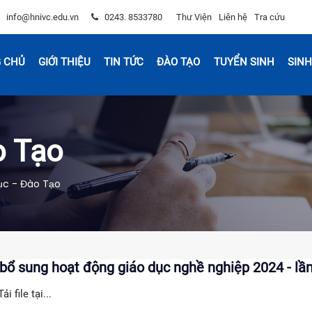
info@hnivc.edu.vn
0243. 8533780
Thư Viện
Liên hệ
Tra cứu
 CHỦ
GIỚI THIỆU
TIN TỨC
ĐÀO TẠO
TUYỂN SINH
SINH
o Tạo
ục - Đào Tạo
bổ sung hoạt động giáo dục nghề nghiệp 2024 - lần
Tải file tại...