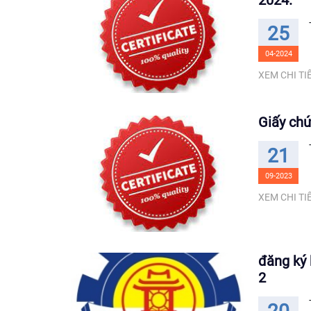
2024.
25
04-2024
XEM CHI TIẾ
Giấy ch
21
09-2023
XEM CHI TIẾ
đăng ký 
2