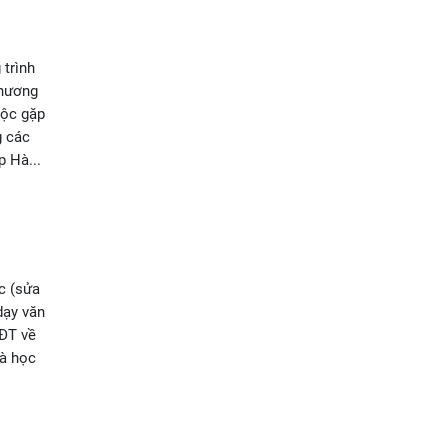
trình
chương
uộc gặp
g các
 Hà...
c (sửa
dạy văn
&ĐT về
và học