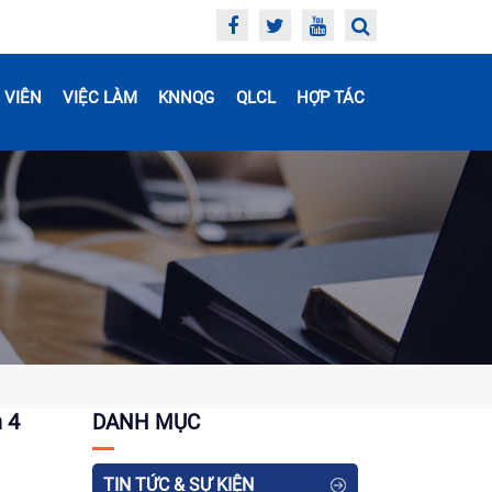
 VIÊN
VIỆC LÀM
KNNQG
QLCL
HỢP TÁC
 4
DANH MỤC
TIN TỨC & SỰ KIỆN