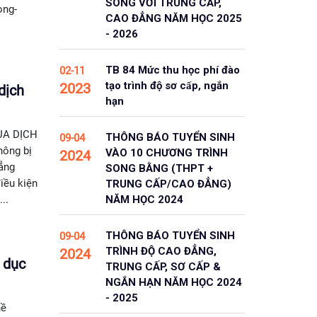
SONG VỚI TRUNG CẤP,
ong-
CAO ĐẲNG NĂM HỌC 2025
- 2026
TB 84 Mức thu học phí đào
02-11
tạo trình độ sơ cấp, ngắn
2023
dịch
hạn
ÙA DỊCH
THÔNG BÁO TUYỂN SINH
09-04
hông bị
VÀO 10 CHƯƠNG TRÌNH
2024
đẳng
SONG BẰNG (THPT +
iều kiện
TRUNG CẤP/CAO ĐẲNG)
..
NĂM HỌC 2024
THÔNG BÁO TUYỂN SINH
09-04
TRÌNH ĐỘ CAO ĐẲNG,
2024
o dục
TRUNG CẤP, SƠ CẤP &
NGẮN HẠN NĂM HỌC 2024
- 2025
hề