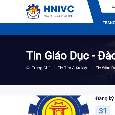
TRANG
Tin Giáo Dục - Đà
Trang Chủ
Tin Tức & Sự Kiện
Tin Giáo D
|
|
Đăng ký 
31