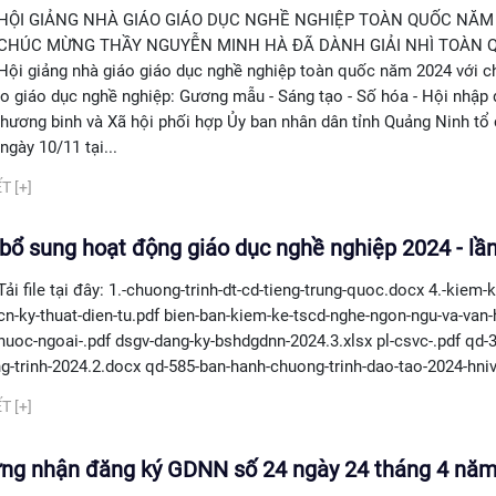
HỘI GIẢNG NHÀ GIÁO GIÁO DỤC NGHỀ NGHIỆP TOÀN QUỐC NĂM 
CHÚC MỪNG THẦY NGUYỄN MINH HÀ ĐÃ DÀNH GIẢI NHÌ TOÀN 
Hội giảng nhà giáo giáo dục nghề nghiệp toàn quốc năm 2024 với c
áo giáo dục nghề nghiệp: Gương mẫu - Sáng tạo - Số hóa - Hội nhập
hương binh và Xã hội phối hợp Ủy ban nhân dân tỉnh Quảng Ninh tổ
ngày 10/11 tại...
T [+]
bổ sung hoạt động giáo dục nghề nghiệp 2024 - lần
Tải file tại đây: 1.-chuong-trinh-dt-cd-tieng-trung-quoc.docx 4.-kiem-
cn-ky-thuat-dien-tu.pdf bien-ban-kiem-ke-tscd-nghe-ngon-ngu-va-van-
nuoc-ngoai-.pdf dsgv-dang-ky-bshdgdnn-2024.3.xlsx pl-csvc-.pdf qd-
g-trinh-2024.2.docx qd-585-ban-hanh-chuong-trinh-dao-tao-2024-hni
T [+]
ứng nhận đăng ký GDNN số 24 ngày 24 tháng 4 nă