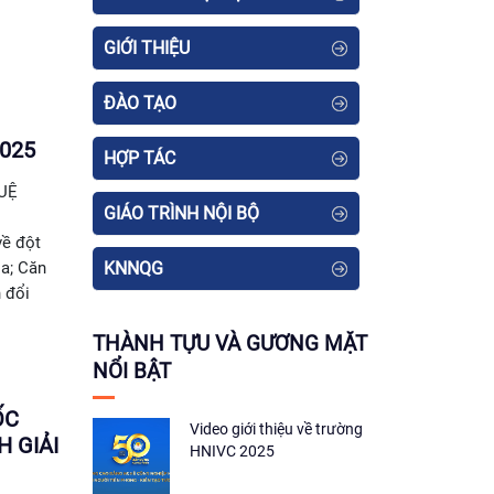
GIỚI THIỆU
ĐÀO TẠO
2025
HỢP TÁC
UỆ
GIÁO TRÌNH NỘI BỘ
NỘI
về đột
ia; Căn
KNNQG
 đổi
THÀNH TỰU VÀ GƯƠNG MẶT
NỔI BẬT
ỐC
Video giới thiệu về trường
 GIẢI
HNIVC 2025