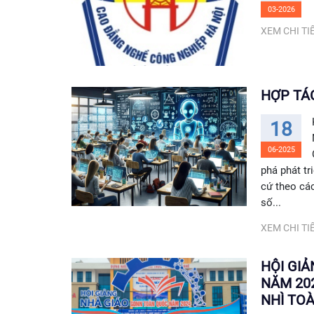
03-2026
XEM CHI TIẾ
HỢP TÁC
18
06-2025
phá phát tr
cứ theo các
số...
XEM CHI TIẾ
HỘI GI
NĂM 20
NHÌ TO