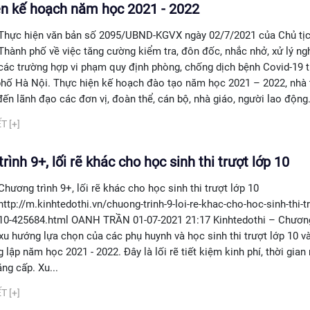
ện kế hoạch năm học 2021 - 2022
Thực hiện văn bản số 2095/UBND-KGVX ngày 02/7/2021 của Chủ t
Thành phố về việc tăng cường kiểm tra, đôn đốc, nhắc nhở, xử lý n
các trường hợp vi phạm quy định phòng, chống dịch bệnh Covid-19 t
phố Hà Nội. Thực hiện kế hoạch đào tạo năm học 2021 – 2022, nhà
ến lãnh đạo các đơn vị, đoàn thể, cán bộ, nhà giáo, người lao động.
T [+]
rình 9+, lối rẽ khác cho học sinh thi trượt lớp 10
Chương trình 9+, lối rẽ khác cho học sinh thi trượt lớp 10
http://m.kinhtedothi.vn/chuong-trinh-9-loi-re-khac-cho-hoc-sinh-thi-tr
10-425684.html OANH TRẦN 01-07-2021 21:17 Kinhtedothi – Chương
xu hướng lựa chọn của các phụ huynh và học sinh thi trượt lớp 10 v
 lập năm học 2021 - 2022. Đây là lối rẽ tiết kiệm kinh phí, thời gia
ng cấp. Xu...
T [+]