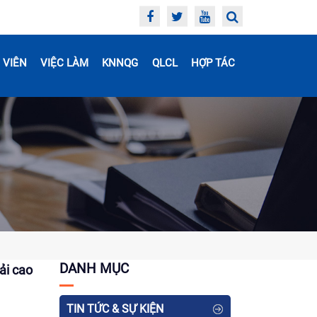
 VIÊN
VIỆC LÀM
KNNQG
QLCL
HỢP TÁC
DANH MỤC
ải cao
TIN TỨC & SỰ KIỆN