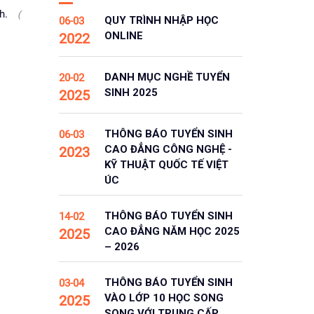
ph.
(
QUY TRÌNH NHẬP HỌC
06-03
ONLINE
2022
DANH MỤC NGHỀ TUYỂN
20-02
SINH 2025
2025
THÔNG BÁO TUYỂN SINH
06-03
CAO ĐẲNG CÔNG NGHỆ -
2023
KỸ THUẬT QUỐC TẾ VIỆT
ÚC
THÔNG BÁO TUYỂN SINH
14-02
CAO ĐẲNG NĂM HỌC 2025
2025
– 2026
THÔNG BÁO TUYỂN SINH
03-04
VÀO LỚP 10 HỌC SONG
2025
SONG VỚI TRUNG CẤP,