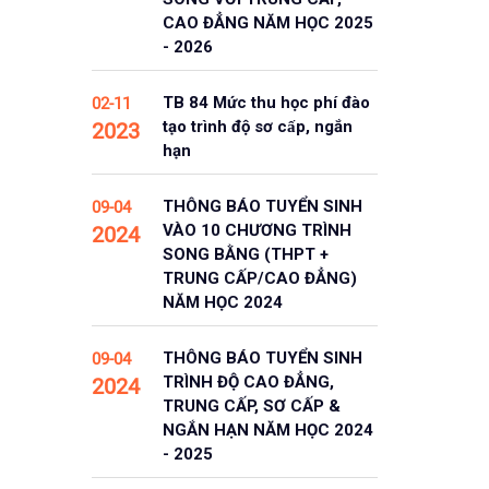
CAO ĐẲNG NĂM HỌC 2025
- 2026
TB 84 Mức thu học phí đào
02-11
tạo trình độ sơ cấp, ngắn
2023
hạn
THÔNG BÁO TUYỂN SINH
09-04
VÀO 10 CHƯƠNG TRÌNH
2024
SONG BẰNG (THPT +
TRUNG CẤP/CAO ĐẲNG)
NĂM HỌC 2024
THÔNG BÁO TUYỂN SINH
09-04
TRÌNH ĐỘ CAO ĐẲNG,
2024
TRUNG CẤP, SƠ CẤP &
NGẮN HẠN NĂM HỌC 2024
- 2025