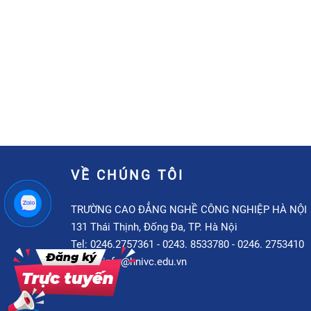
VỀ CHÚNG TÔI
TRƯỜNG CAO ĐẲNG NGHỀ CÔNG NGHIỆP HÀ NỘI
131 Thái Thịnh, Đống Đa, TP. Hà Nội
Tel: 0246.2757361 - 0243. 8533780 - 0246. 2753410
Email: info@hnivc.edu.vn