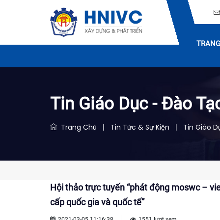
TRANG
Tin Giáo Dục - Đào Tạ
Trang Chủ
Tin Tức & Sự Kiện
Tin Giáo D
|
|
Hội thảo trực tuyến “phát động moswc – viet
cấp quốc gia và quốc tế”
2021-03-05 11:16:38
1551 lượt xem