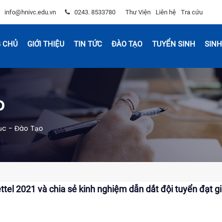
info@hnivc.edu.vn
0243. 8533780
Thư Viện
Liên hệ
Tra cứu
 CHỦ
GIỚI THIỆU
TIN TỨC
ĐÀO TẠO
TUYỂN SINH
SINH
o
ục - Đào Tạo
tel 2021 và chia sẻ kinh nghiệm dẫn dắt đội tuyển đạt gi