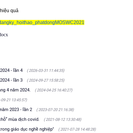
 hiệu quả
y/dangky_
hoithao_phatdongMOSWC2021
docx
2024 - lần 4
( 2026-03-31 11:44:35)
2024 - lần 3
( 2024-09-27 15:58:25)
áng 4 năm 2024.
( 2024-04-25 16:40:27)
-09-21 13:45:57)
năm 2023 - lần 2
( 2023-07-20 21:16:38)
 chỗ” mùa dịch covid.
( 2021-08-12 13:30:48)
 trong giáo dục nghề nghiệp"
( 2021-07-28 14:48:28)