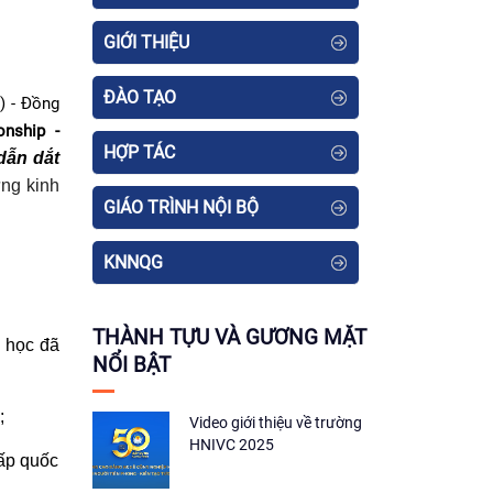
GIỚI THIỆU
ĐÀO TẠO
) - Đồng
onship -
HỢP TÁC
dẫn dắt
ững kinh
GIÁO TRÌNH NỘI BỘ
KNNQG
THÀNH TỰU VÀ GƯƠNG MẶT
n học đã
NỔI BẬT
;
Video giới thiệu về trường
HNIVC 2025
cấp quốc