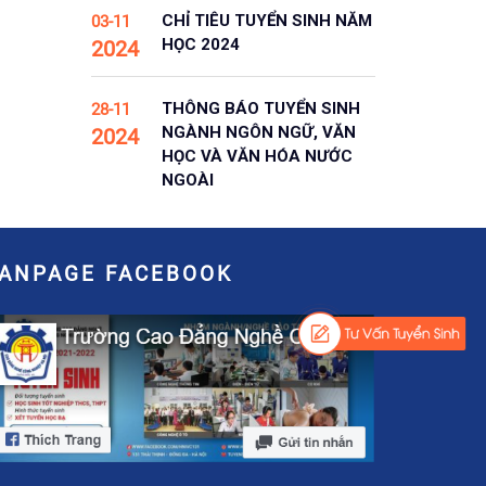
CHỈ TIÊU TUYỂN SINH NĂM
03-11
HỌC 2024
2024
THÔNG BÁO TUYỂN SINH
28-11
NGÀNH NGÔN NGỮ, VĂN
2024
HỌC VÀ VĂN HÓA NƯỚC
NGOÀI
FANPAGE FACEBOOK