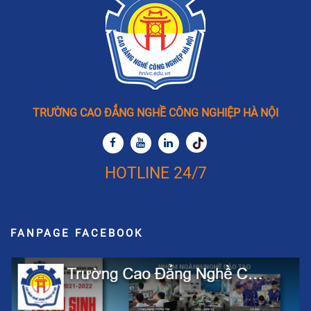
được tính là giờ làm
thêm. - Được hỗ trợ chi
phí tiền xăng khi đi công
tác xa, tiền ở trong thời
gian thi công công trình ở
xa. - Đóng BHXH, BHYT,
TRƯỜNG CAO ĐẲNG NGHỀ CÔNG NGHIỆP HÀ NỘI
BHTN theo quy định của
Nhà nước. - Được làm
trong môi trường làm việc
HOTLINE 24/7
thân thiện. web cty :
Nhathepviet.com.vn Sđt
liên hệ: 0934.277.791
/ 0902.181.004
FANPAGE FACEBOOK