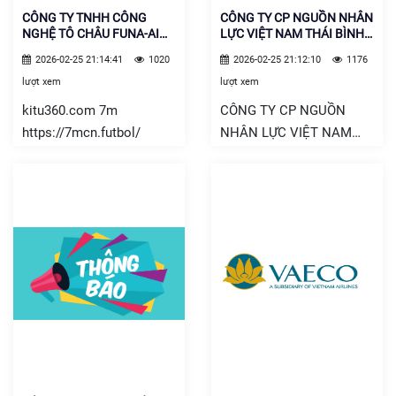
CÔNG TY TNHH CÔNG
CÔNG TY CP NGUỒN NHÂN
NGHỆ TÔ CHÂU FUNA-AI
LỰC VIỆT NAM THÁI BÌNH
VIỆT NAM
DƯƠNG
2026-02-25 21:14:41
1020
2026-02-25 21:12:10
1176
lượt xem
lượt xem
kitu360.com 7m
CÔNG TY CP NGUỒN
https://7mcn.futbol/
NHÂN LỰC VIỆT NAM
THÁI BÌNH DƯƠNG S666
Liên hệ: Cô Lân – Cán bộ
tuyển sinh – 0948589827
(zalo) THÔNG TIN
TUYỂN DỤNG TTS ĐI
THỰC TẬP KỸ NĂNG TẠI
NHẬT BẢN Công ty CP
Pickles Corporation tuyển
dụng ĐỊA ĐIỂM LÀM
VIỆC NGÀNH NGHỀ
SỐ LƯỢNG TIÊU