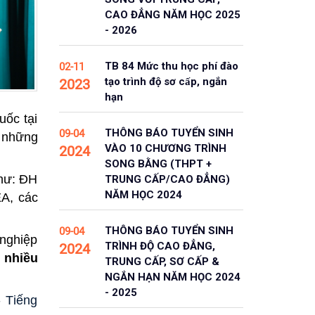
CAO ĐẲNG NĂM HỌC 2025
- 2026
TB 84 Mức thu học phí đào
02-11
tạo trình độ sơ cấp, ngắn
2023
hạn
uốc tại
THÔNG BÁO TUYỂN SINH
09-04
à những
VÀO 10 CHƯƠNG TRÌNH
2024
SONG BẰNG (THPT +
như: ĐH
TRUNG CẤP/CAO ĐẲNG)
NĂM HỌC 2024
A, các
THÔNG BÁO TUYỂN SINH
09-04
 nghiệp
TRÌNH ĐỘ CAO ĐẲNG,
2024
 nhiều
TRUNG CẤP, SƠ CẤP &
NGẮN HẠN NĂM HỌC 2024
- 2025
 Tiếng