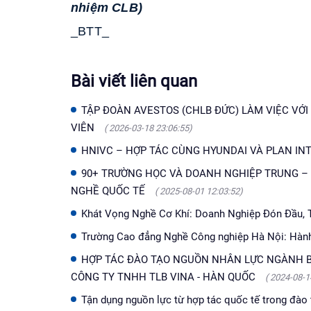
nhiệm CLB)
_BTT_
Bài viết liên quan
TẬP ĐOÀN AVESTOS (CHLB ĐỨC) LÀM VIỆC VỚI 
VIÊN
( 2026-03-18 23:06:55)
HNIVC – HỢP TÁC CÙNG HYUNDAI VÀ PLAN I
90+ TRƯỜNG HỌC VÀ DOANH NGHIỆP TRUNG – 
NGHỀ QUỐC TẾ
( 2025-08-01 12:03:52)
Khát Vọng Nghề Cơ Khí: Doanh Nghiệp Đón Đầu, 
Trường Cao đẳng Nghề Công nghiệp Hà Nội: Hành 
HỢP TÁC ĐÀO TẠO NGUỒN NHÂN LỰC NGÀNH B
CÔNG TY TNHH TLB VINA - HÀN QUỐC
( 2024-08-1
Tận dụng nguồn lực từ hợp tác quốc tế trong đào