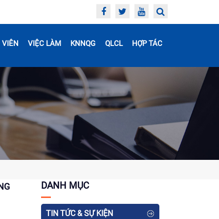
 VIÊN
VIỆC LÀM
KNNQG
QLCL
HỢP TÁC
DANH MỤC
ONG
TIN TỨC & SỰ KIỆN