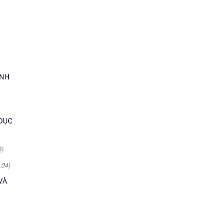
INH
 DỤC
9)
:04)
VÀ