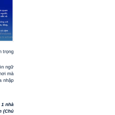
n trọng
gôn ngữ
 nơi mà
òa nhập
 1 nhà
n (Chủ