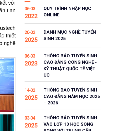
kết với
QUY TRÌNH NHẬP HỌC
06-03
hần Lan
ONLINE
2022
ustech
DANH MỤC NGHỀ TUYỂN
20-02
c thiết
SINH 2025
2025
ạo nghề
THÔNG BÁO TUYỂN SINH
06-03
CAO ĐẲNG CÔNG NGHỆ -
2023
KỸ THUẬT QUỐC TẾ VIỆT
ÚC
THÔNG BÁO TUYỂN SINH
14-02
CAO ĐẲNG NĂM HỌC 2025
2025
– 2026
THÔNG BÁO TUYỂN SINH
03-04
VÀO LỚP 10 HỌC SONG
2025
SONG VỚI TRUNG CẤP,