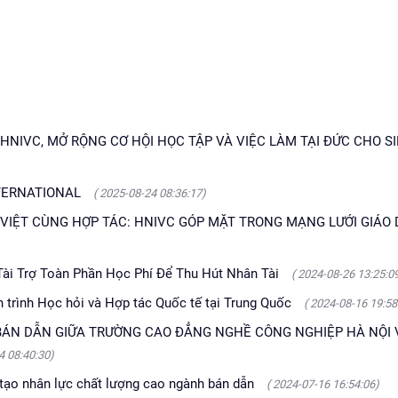
HNIVC, MỞ RỘNG CƠ HỘI HỌC TẬP VÀ VIỆC LÀM TẠI ĐỨC CHO S
NTERNATIONAL
( 2025-08-24 08:36:17)
VIỆT CÙNG HỢP TÁC: HNIVC GÓP MẶT TRONG MẠNG LƯỚI GIÁO
Tài Trợ Toàn Phần Học Phí Để Thu Hút Nhân Tài
( 2024-08-26 13:25:0
trình Học hỏi và Hợp tác Quốc tế tại Trung Quốc
( 2024-08-16 19:58
ÁN DẪN GIỮA TRƯỜNG CAO ĐẲNG NGHỀ CÔNG NGHIỆP HÀ NỘI 
4 08:40:30)
 tạo nhân lực chất lượng cao ngành bán dẫn
( 2024-07-16 16:54:06)