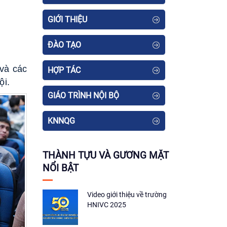
GIỚI THIỆU
ĐÀO TẠO
và các
HỢP TÁC
ội.
GIÁO TRÌNH NỘI BỘ
KNNQG
THÀNH TỰU VÀ GƯƠNG MẶT
NỔI BẬT
Video giới thiệu về trường
HNIVC 2025