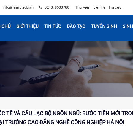
info@hnivc.edu.vn
0243. 8533780
Thư Viện
Liên hệ
Tra cứu
 CHỦ
GIỚI THIỆU
TIN TỨC
ĐÀO TẠO
TUYỂN SINH
SINH
ỐC TẾ VÀ CÂU LẠC BỘ NGÔN NGỮ: BƯỚC TIẾN MỚI TR
ẠI TRƯỜNG CAO ĐẲNG NGHỀ CÔNG NGHIỆP HÀ NỘI