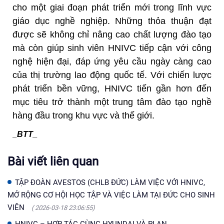
cho một giai đoạn phát triển mới trong lĩnh vực
giáo dục nghề nghiệp. Những thỏa thuận đạt
được sẽ không chỉ nâng cao chất lượng đào tạo
mà còn giúp sinh viên HNIVC tiếp cận với công
nghệ hiện đại, đáp ứng yêu cầu ngày càng cao
của thị trường lao động quốc tế. Với chiến lược
phát triển bền vững, HNIVC tiến gần hơn đến
mục tiêu trở thành một trung tâm đào tạo nghề
hàng đầu trong khu vực và thế giới.
_BTT_
Bài viết liên quan
TẬP ĐOÀN AVESTOS (CHLB ĐỨC) LÀM VIỆC VỚI HNIVC,
MỞ RỘNG CƠ HỘI HỌC TẬP VÀ VIỆC LÀM TẠI ĐỨC CHO SINH
VIÊN
( 2026-03-18 23:06:55)
HNIVC – HỢP TÁC CÙNG HYUNDAI VÀ PLAN