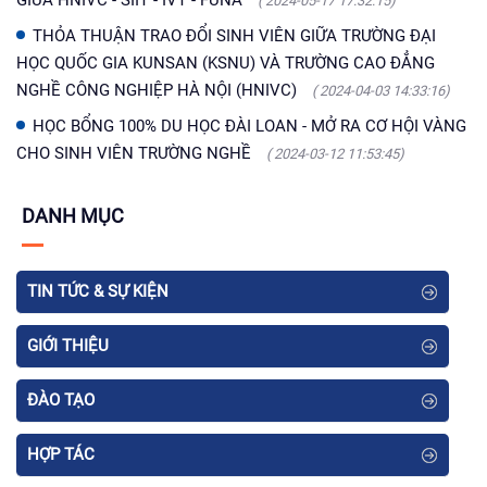
( 2024-05-17 17:32:15)
THỎA THUẬN TRAO ĐỔI SINH VIÊN GIỮA TRƯỜNG ĐẠI
HỌC QUỐC GIA KUNSAN (KSNU) VÀ TRƯỜNG CAO ĐẲNG
NGHỀ CÔNG NGHIỆP HÀ NỘI (HNIVC)
( 2024-04-03 14:33:16)
HỌC BỔNG 100% DU HỌC ĐÀI LOAN - MỞ RA CƠ HỘI VÀNG
CHO SINH VIÊN TRƯỜNG NGHỀ
( 2024-03-12 11:53:45)
DANH MỤC
TIN TỨC & SỰ KIỆN
GIỚI THIỆU
ĐÀO TẠO
HỢP TÁC