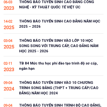
THÔNG BÁO TUYỂN SINH CAO ĐẲNG CÔNG
06-03
NGHỆ - KỸ THUẬT QUỐC TẾ VIỆT ÚC
2023
THÔNG BÁO TUYỂN SINH CAO ĐẲNG NĂM HỌC
14-02
2025 – 2026
2025
THÔNG BÁO TUYỂN SINH VÀO LỚP 10 HỌC
03-04
SONG SONG VỚI TRUNG CẤP, CAO ĐẲNG NĂM
2025
HỌC 2025 - 2026
TB 84 Mức thu học phí đào tạo trình độ sơ cấp,
02-11
ngắn hạn
2023
THÔNG BÁO TUYỂN SINH VÀO 10 CHƯƠNG
09-04
TRÌNH SONG BẰNG (THPT + TRUNG CẤP/CAO
2024
ĐẲNG) NĂM HỌC 2024
THÔNG BÁO TUYỂN SINH TRÌNH ĐỘ CAO ĐẲNG,
09-04