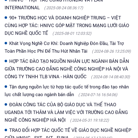
INTERNATIONAL
( 2025-08-24 08:36:17)
90+ TRƯỜNG HỌC VÀ DOANH NGHIỆP TRUNG – VIỆT
CÙNG HỢP TÁC: HNIVC GÓP MẶT TRONG MẠNG LƯỚI GIÁO
DỤC NGHỀ QUỐC TẾ
( 2025-08-01 12:03:52)
Khát Vọng Nghề Cơ Khí: Doanh Nghiệp Đón Đầu, Tài Trợ
Toàn Phần Học Phí Để Thu Hút Nhân Tài
( 2024-08-26 13:25:09)
HỢP TÁC ĐÀO TẠO NGUỒN NHÂN LỰC NGÀNH BÁN DẪN
GIỮA TRƯỜNG CAO ĐẲNG NGHỀ CÔNG NGHIỆP HÀ NỘI VÀ
CÔNG TY TNHH TLB VINA - HÀN QUỐC
( 2024-08-14 08:40:30)
Tận dụng nguồn lực từ hợp tác quốc tế trong đào tạo nhân
lực chất lượng cao ngành bán dẫn
( 2024-07-16 16:54:06)
ĐOÀN CÔNG TÁC CỦA BỘ GIÁO DỤC VÀ THỂ THAO
UGANDA TỚI THĂM VÀ LÀM VIỆC VỚI TRƯỜNG CAO ĐẲNG
NGHỀ CÔNG NGHIỆP HÀ NỘI
( 2024-05-31 19:18:22)
TRAO ĐỔI HỢP TÁC QUỐC TẾ VỀ GIÁO DỤC NGHỀ NGHIỆP
GIỮA HNIVC - SIIT - IVT - FUNA