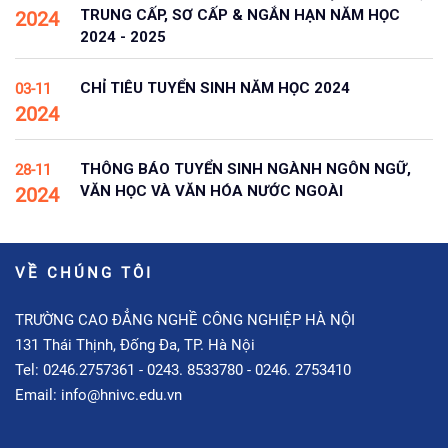
TRUNG CẤP, SƠ CẤP & NGẮN HẠN NĂM HỌC
2024
2024 - 2025
CHỈ TIÊU TUYỂN SINH NĂM HỌC 2024
03-11
2024
THÔNG BÁO TUYỂN SINH NGÀNH NGÔN NGỮ,
28-11
VĂN HỌC VÀ VĂN HÓA NƯỚC NGOÀI
2024
VỀ CHÚNG TÔI
TRƯỜNG CAO ĐẲNG NGHỀ CÔNG NGHIỆP HÀ NỘI
131 Thái Thịnh, Đống Đa, TP. Hà Nội
Tel: 0246.2757361 - 0243. 8533780 - 0246. 2753410
Email: info@hnivc.edu.vn