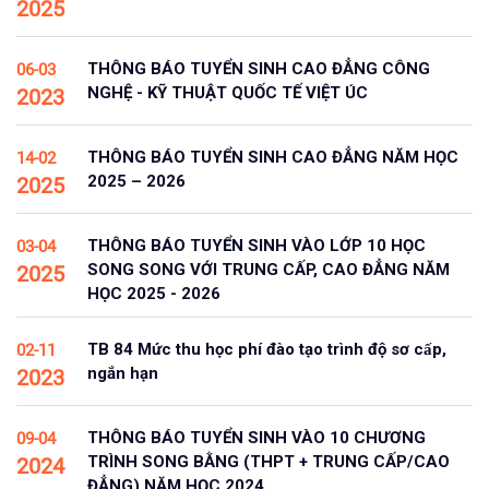
2025
THÔNG BÁO TUYỂN SINH CAO ĐẲNG CÔNG
06-03
NGHỆ - KỸ THUẬT QUỐC TẾ VIỆT ÚC
2023
THÔNG BÁO TUYỂN SINH CAO ĐẲNG NĂM HỌC
14-02
2025 – 2026
2025
THÔNG BÁO TUYỂN SINH VÀO LỚP 10 HỌC
03-04
SONG SONG VỚI TRUNG CẤP, CAO ĐẲNG NĂM
2025
HỌC 2025 - 2026
TB 84 Mức thu học phí đào tạo trình độ sơ cấp,
02-11
ngắn hạn
2023
THÔNG BÁO TUYỂN SINH VÀO 10 CHƯƠNG
09-04
TRÌNH SONG BẰNG (THPT + TRUNG CẤP/CAO
2024
ĐẲNG) NĂM HỌC 2024