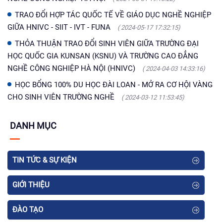
TRAO ĐỔI HỢP TÁC QUỐC TẾ VỀ GIÁO DỤC NGHỀ NGHIỆP
GIỮA HNIVC - SIIT - IVT - FUNA
( 2024-05-17 17:32:15)
THỎA THUẬN TRAO ĐỔI SINH VIÊN GIỮA TRƯỜNG ĐẠI
HỌC QUỐC GIA KUNSAN (KSNU) VÀ TRƯỜNG CAO ĐẲNG
NGHỀ CÔNG NGHIỆP HÀ NỘI (HNIVC)
( 2024-04-03 14:33:16)
HỌC BỔNG 100% DU HỌC ĐÀI LOAN - MỞ RA CƠ HỘI VÀNG
CHO SINH VIÊN TRƯỜNG NGHỀ
( 2024-03-12 11:53:45)
DANH MỤC
TIN TỨC & SỰ KIỆN
GIỚI THIỆU
ĐÀO TẠO