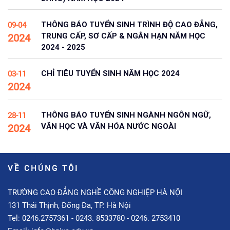
THÔNG BÁO TUYỂN SINH TRÌNH ĐỘ CAO ĐẲNG,
09-04
TRUNG CẤP, SƠ CẤP & NGẮN HẠN NĂM HỌC
2024
2024 - 2025
CHỈ TIÊU TUYỂN SINH NĂM HỌC 2024
03-11
2024
THÔNG BÁO TUYỂN SINH NGÀNH NGÔN NGỮ,
28-11
VĂN HỌC VÀ VĂN HÓA NƯỚC NGOÀI
2024
VỀ CHÚNG TÔI
TRƯỜNG CAO ĐẲNG NGHỀ CÔNG NGHIỆP HÀ NỘI
131 Thái Thịnh, Đống Đa, TP. Hà Nội
Tel: 0246.2757361 - 0243. 8533780 - 0246. 2753410