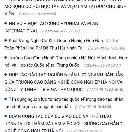
MỞ RỘNG CƠ HỘI HỌC TẬP VÀ VIỆC LÀM TẠI ĐỨC CHO SINH
VIÊN
( 2026-03-18 23:06:55)
HNIVC – HỢP TÁC CÙNG HYUNDAI VÀ PLAN
INTERNATIONAL
( 2025-08-24 08:36:17)
Khát Vọng Nghề Cơ Khí: Doanh Nghiệp Đón Đầu, Tài Trợ
Toàn Phần Học Phí Để Thu Hút Nhân Tài
( 2024-08-26 13:25:09)
Trường Cao đẳng Nghề Công nghiệp Hà Nội: Hành trình Học
hỏi và Hợp tác Quốc tế tại Trung Quốc
( 2024-08-16 19:58:04)
HỢP TÁC ĐÀO TẠO NGUỒN NHÂN LỰC NGÀNH BÁN DẪN
GIỮA TRƯỜNG CAO ĐẲNG NGHỀ CÔNG NGHIỆP HÀ NỘI VÀ
CÔNG TY TNHH TLB VINA - HÀN QUỐC
( 2024-08-14 08:40:30)
Tận dụng nguồn lực từ hợp tác quốc tế trong đào tạo nhân
lực chất lượng cao ngành bán dẫn
( 2024-07-16 16:54:06)
ĐOÀN CÔNG TÁC CỦA BỘ GIÁO DỤC VÀ THỂ THAO
UGANDA TỚI THĂM VÀ LÀM VIỆC VỚI TRƯỜNG CAO ĐẲNG
NGHỀ CÔNG NGHIỆP HÀ NỘI
( 2024-05-31 19:18:22)