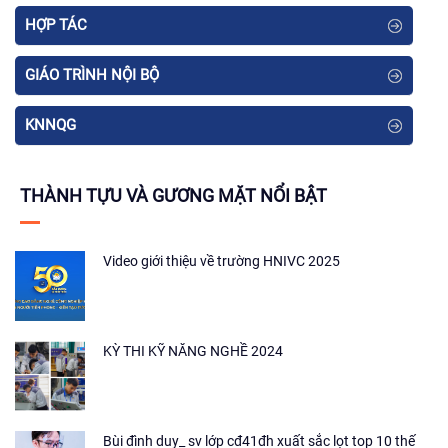
HỢP TÁC
GIÁO TRÌNH NỘI BỘ
KNNQG
THÀNH TỰU VÀ GƯƠNG MẶT NỔI BẬT
Video giới thiệu về trường HNIVC 2025
KỲ THI KỸ NĂNG NGHỀ 2024
Bùi đình duy_ sv lớp cđ41đh xuất sắc lọt top 10 thế