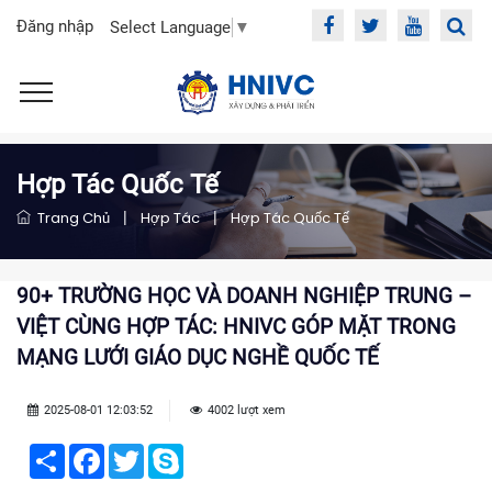
Đăng nhập
Select Language
▼
Hợp Tác Quốc Tế
Trang Chủ
|
Hợp Tác
|
Hợp Tác Quốc Tế
90+ TRƯỜNG HỌC VÀ DOANH NGHIỆP TRUNG –
VIỆT CÙNG HỢP TÁC: HNIVC GÓP MẶT TRONG
MẠNG LƯỚI GIÁO DỤC NGHỀ QUỐC TẾ
2025-08-01 12:03:52
4002 lượt xem
Share
Facebook
Twitter
Skype