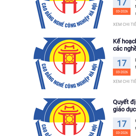
17
03-2026
XEM CHI TIẾ
Kế hoạch
các ngh
17
03-2026
XEM CHI TIẾ
Quyết đị
giáo dụ
17
03-2026