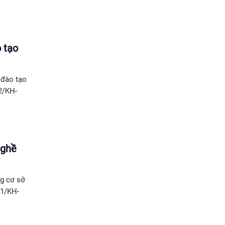
 tạo
 đào tạo
2/KH-
nghề
g cơ sở
41/KH-