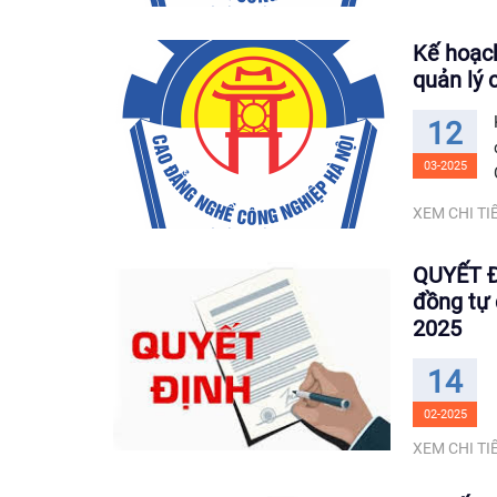
Kế hoạch
quản lý 
12
03-2025
XEM CHI TIẾ
QUYẾT Đ
đồng tự 
2025
14
02-2025
XEM CHI TIẾ