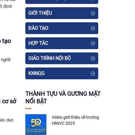
t định
GIỚI THIỆU
ĐÀO TẠO
 tạo
HỢP TÁC
GIÁO TRÌNH NỘI BỘ
c nghề
KNNQG
THÀNH TỰU VÀ GƯƠNG MẶT
 cơ sở
NỔI BẬT
Video giới thiệu về trường
iáo dục
HNIVC 2025