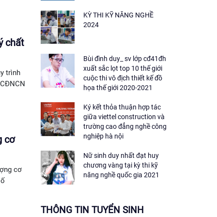
KỲ THI KỸ NĂNG NGHỀ
2024
ý chất
Bùi đình duy_ sv lớp cđ41đh
xuất sắc lọt top 10 thế giới
 trình
cuộc thi vô địch thiết kế đồ
KH-CĐNCN
họa thế giới 2020-2021
Ký kết thỏa thuận hợp tác
giữa viettel construction và
trường cao đẳng nghề công
nghiệp hà nội
g cơ
Nữ sinh duy nhất đạt huy
chương vàng tại kỳ thi kỹ
ượng cơ
năng nghề quốc gia 2021
số
THÔNG TIN TUYỂN SINH