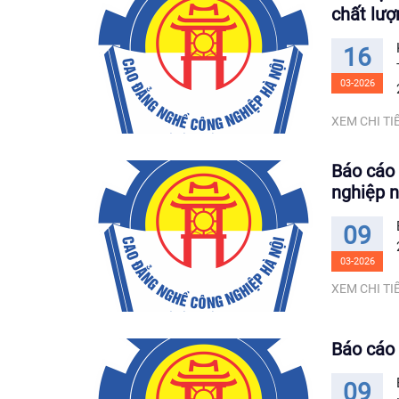
chất lư
16
03-2026
XEM CHI TIẾ
Báo cáo 
nghiệp 
09
03-2026
XEM CHI TIẾ
Báo cáo
09