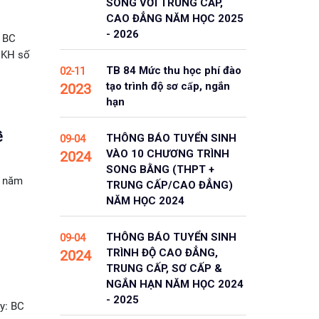
SONG VỚI TRUNG CẤP,
CAO ĐẲNG NĂM HỌC 2025
- 2026
 BC
 KH số
TB 84 Mức thu học phí đào
02-11
tạo trình độ sơ cấp, ngắn
2023
hạn
ề
THÔNG BÁO TUYỂN SINH
09-04
VÀO 10 CHƯƠNG TRÌNH
2024
SONG BẰNG (THPT +
p năm
TRUNG CẤP/CAO ĐẲNG)
NĂM HỌC 2024
THÔNG BÁO TUYỂN SINH
09-04
TRÌNH ĐỘ CAO ĐẲNG,
2024
TRUNG CẤP, SƠ CẤP &
NGẮN HẠN NĂM HỌC 2024
- 2025
y: BC