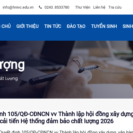
info@hnivc.edu.vn
0243. 8533780
Thư Viện
Liên hệ
Tra cứu
 CHỦ
GIỚI THIỆU
TIN TỨC
ĐÀO TẠO
TUYỂN SINH
SINH
ượng
ất Lượng
ịnh 105/QĐ-CĐNCN vv Thành lập hội đồng xây dựng
cải tiến Hệ thống đảm bảo chất lượng 2026
Quyết định 105/QĐ-CĐNCN vv Thành lập hội đồng xây dựng, vận hàn