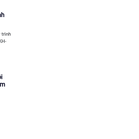
nh
trình
KH-
i
ăm