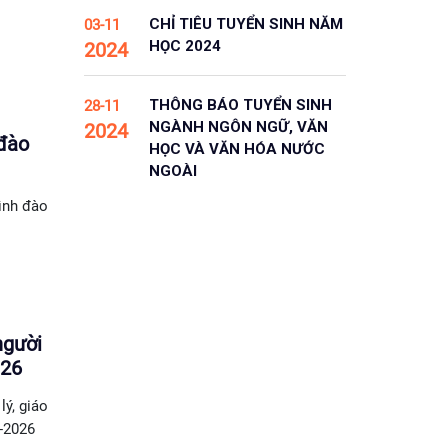
CHỈ TIÊU TUYỂN SINH NĂM
03-11
HỌC 2024
2024
THÔNG BÁO TUYỂN SINH
28-11
NGÀNH NGÔN NGỮ, VĂN
2024
 đào
HỌC VÀ VĂN HÓA NƯỚC
NGOÀI
ình đào
người
026
ý, giáo
-2026