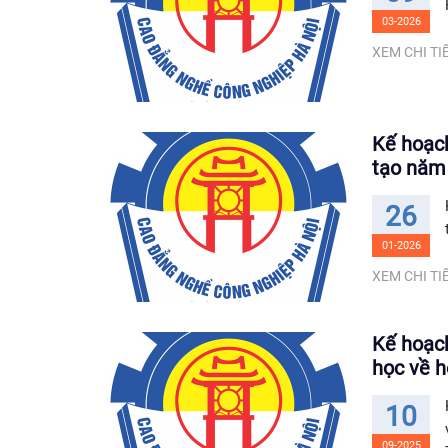
03-2026
XEM CHI TIẾ
Kế hoạch
tạo năm
26
01-2026
XEM CHI TIẾ
Kế hoạch
học về 
10
09-2025