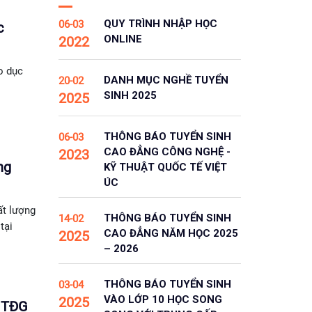
QUY TRÌNH NHẬP HỌC
06-03
c
ONLINE
2022
o dục
DANH MỤC NGHỀ TUYỂN
20-02
SINH 2025
2025
THÔNG BÁO TUYỂN SINH
06-03
CAO ĐẲNG CÔNG NGHỆ -
2023
ng
KỸ THUẬT QUỐC TẾ VIỆT
ÚC
ất lượng
THÔNG BÁO TUYỂN SINH
14-02
tại
CAO ĐẲNG NĂM HỌC 2025
2025
– 2026
THÔNG BÁO TUYỂN SINH
03-04
VÀO LỚP 10 HỌC SONG
2025
C TĐG