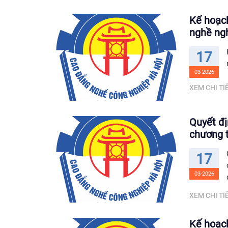
Kế hoạch
nghề ng
17
03-2026
XEM CHI TIẾ
Quyết đị
chương 
17
03-2026
XEM CHI TIẾ
Kế hoạc