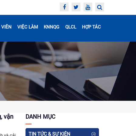
 VIÊN
VIỆC LÀM
KNNQG
QLCL
HỢP TÁC
, vận
DANH MỤC
TIN TỨC & SỰ KIỆN
h và cải