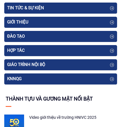
TIN TỨC & SỰ KIỆN
GIỚI THIỆU
ĐÀO TẠO
HỢP TÁC
GIÁO TRÌNH NỘI BỘ
KNNQG
THÀNH TỰU VÀ GƯƠNG MẶT NỔI BẬT
Video giới thiệu về trường HNIVC 2025