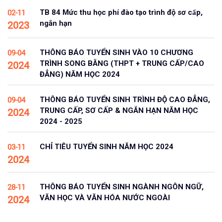
TB 84 Mức thu học phí đào tạo trình độ sơ cấp,
02-11
ngắn hạn
2023
THÔNG BÁO TUYỂN SINH VÀO 10 CHƯƠNG
09-04
TRÌNH SONG BẰNG (THPT + TRUNG CẤP/CAO
2024
ĐẲNG) NĂM HỌC 2024
THÔNG BÁO TUYỂN SINH TRÌNH ĐỘ CAO ĐẲNG,
09-04
TRUNG CẤP, SƠ CẤP & NGẮN HẠN NĂM HỌC
2024
2024 - 2025
CHỈ TIÊU TUYỂN SINH NĂM HỌC 2024
03-11
2024
THÔNG BÁO TUYỂN SINH NGÀNH NGÔN NGỮ,
28-11
VĂN HỌC VÀ VĂN HÓA NƯỚC NGOÀI
2024