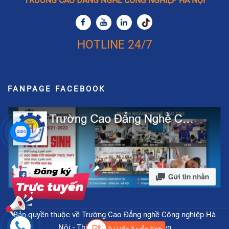
TRƯỜNG CAO ĐẲNG NGHỀ CÔNG NGHIỆP HÀ NỘI
HOTLINE 24/7
FANPAGE FACEBOOK
Bản quyền thuộc về Trường Cao Đẳng nghề Công nghiệp Hà
Nội - Thiết kế bởi
tamphat.edu.vn