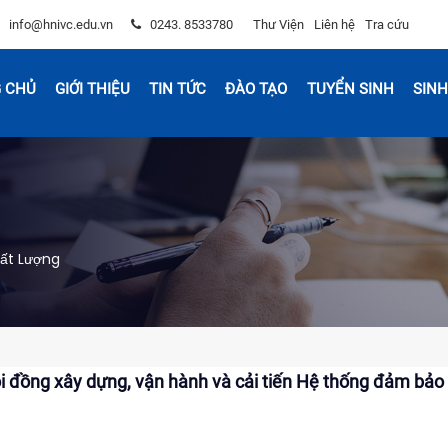
info@hnivc.edu.vn
0243. 8533780
Thư Viện
Liên hệ
Tra cứu
 CHỦ
GIỚI THIỆU
TIN TỨC
ĐÀO TẠO
TUYỂN SINH
SINH
ất Lượng
 đồng xây dựng, vận hành và cải tiến Hệ thống đảm bảo