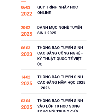
QUY TRÌNH NHẬP HỌC
06-03
ONLINE
2022
DANH MỤC NGHỀ TUYỂN
20-02
SINH 2025
2025
THÔNG BÁO TUYỂN SINH
06-03
CAO ĐẲNG CÔNG NGHỆ -
2023
KỸ THUẬT QUỐC TẾ VIỆT
ÚC
THÔNG BÁO TUYỂN SINH
14-02
CAO ĐẲNG NĂM HỌC 2025
2025
– 2026
THÔNG BÁO TUYỂN SINH
03-04
VÀO LỚP 10 HỌC SONG
2025
SONG VỚI TRUNG CẤP,