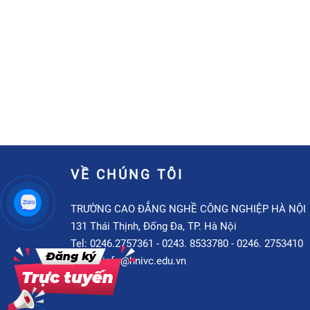
VỀ CHÚNG TÔI
TRƯỜNG CAO ĐẲNG NGHỀ CÔNG NGHIỆP HÀ NỘI
131 Thái Thịnh, Đống Đa, TP. Hà Nội
Tel: 0246.2757361 - 0243. 8533780 - 0246. 2753410
Email: info@hnivc.edu.vn