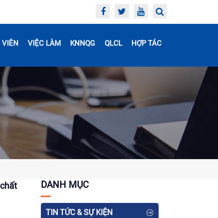
 VIÊN
VIỆC LÀM
KNNQG
QLCL
HỢP TÁC
DANH MỤC
 chất
TIN TỨC & SỰ KIỆN