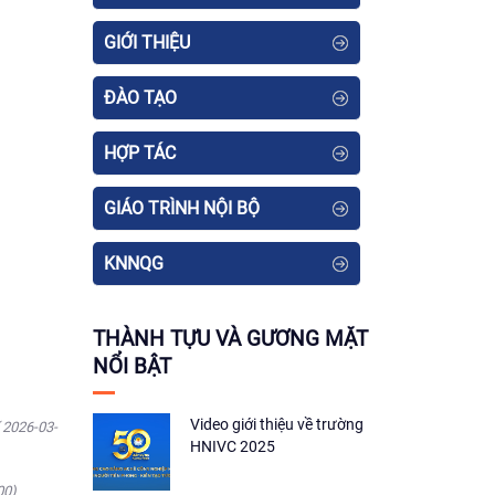
GIỚI THIỆU
ĐÀO TẠO
HỢP TÁC
GIÁO TRÌNH NỘI BỘ
KNNQG
THÀNH TỰU VÀ GƯƠNG MẶT
NỔI BẬT
Video giới thiệu về trường
( 2026-03-
HNIVC 2025
00)