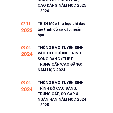
CAO ĐẲNG NĂM HỌC 2025
- 2026
TB 84 Mức thu học phí đào
02-11
tạo trình độ sơ cấp, ngắn
2023
hạn
THÔNG BÁO TUYỂN SINH
09-04
VÀO 10 CHƯƠNG TRÌNH
2024
SONG BẰNG (THPT +
TRUNG CẤP/CAO ĐẲNG)
NĂM HỌC 2024
THÔNG BÁO TUYỂN SINH
09-04
TRÌNH ĐỘ CAO ĐẲNG,
2024
TRUNG CẤP, SƠ CẤP &
NGẮN HẠN NĂM HỌC 2024
- 2025