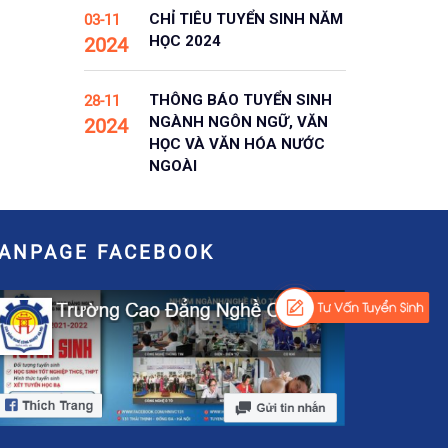
CHỈ TIÊU TUYỂN SINH NĂM
03-11
HỌC 2024
2024
THÔNG BÁO TUYỂN SINH
28-11
NGÀNH NGÔN NGỮ, VĂN
2024
HỌC VÀ VĂN HÓA NƯỚC
NGOÀI
FANPAGE FACEBOOK