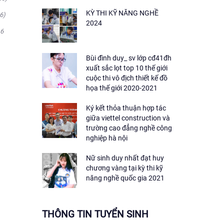
KỲ THI KỸ NĂNG NGHỀ
6)
2024
16
Bùi đình duy_ sv lớp cđ41đh
xuất sắc lọt top 10 thế giới
cuộc thi vô địch thiết kế đồ
họa thế giới 2020-2021
Ký kết thỏa thuận hợp tác
giữa viettel construction và
trường cao đẳng nghề công
nghiệp hà nội
Nữ sinh duy nhất đạt huy
chương vàng tại kỳ thi kỹ
năng nghề quốc gia 2021
THÔNG TIN TUYỂN SINH