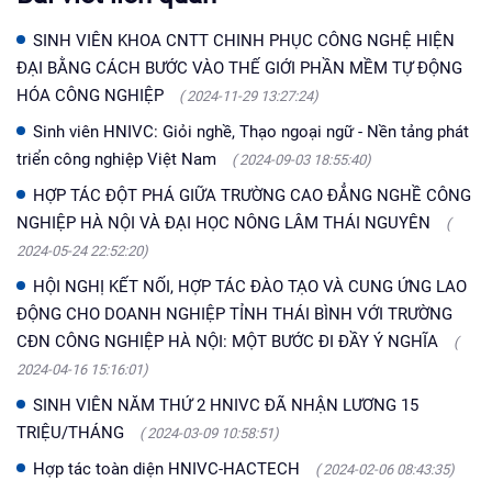
SINH VIÊN KHOA CNTT CHINH PHỤC CÔNG NGHỆ HIỆN
ĐẠI BẰNG CÁCH BƯỚC VÀO THẾ GIỚI PHẦN MỀM TỰ ĐỘNG
HÓA CÔNG NGHIỆP
( 2024-11-29 13:27:24)
Sinh viên HNIVC: Giỏi nghề, Thạo ngoại ngữ - Nền tảng phát
triển công nghiệp Việt Nam
( 2024-09-03 18:55:40)
HỢP TÁC ĐỘT PHÁ GIỮA TRƯỜNG CAO ĐẲNG NGHỀ CÔNG
NGHIỆP HÀ NỘI VÀ ĐẠI HỌC NÔNG LÂM THÁI NGUYÊN
(
2024-05-24 22:52:20)
HỘI NGHỊ KẾT NỐI, HỢP TÁC ĐÀO TẠO VÀ CUNG ỨNG LAO
ĐỘNG CHO DOANH NGHIỆP TỈNH THÁI BÌNH VỚI TRƯỜNG
CĐN CÔNG NGHIỆP HÀ NỘI: MỘT BƯỚC ĐI ĐẦY Ý NGHĨA
(
2024-04-16 15:16:01)
SINH VIÊN NĂM THỨ 2 HNIVC ĐÃ NHẬN LƯƠNG 15
TRIỆU/THÁNG
( 2024-03-09 10:58:51)
Hợp tác toàn diện HNIVC-HACTECH
( 2024-02-06 08:43:35)