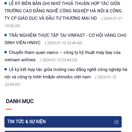
LỄ KÝ BIÊN BẢN GHI NHỚ THOẢ THUẬN HỢP TÁC GIỮA
TRƯỜNG CAO ĐẲNG NGHỀ CÔNG NGHIỆP HÀ NỘI & CÔNG
TY CP GIÁO DỤC VÀ ĐẦU TƯ THƯƠNG MẠI HD
( 2024-01-27
15:36:32)
TRẢI NGHIỆM THỰC TẬP TẠI VINFAST - CƠ HỘI VÀNG CHO
SINH VIÊN HNIVC
( 2024-01-15 23:46:42)
Chuyến tham quan vaeco – công ty kỹ thuật máy bay của
vietnam airlines
( 2024-01-15 23:44:29)
Lễ ký kết hợp tác giữa trường cao đẳng nghề công nghiệp hà
nội và công ty tnhh tm&dv shinviko việt nam
( 2024-01-15
23:44:02)
DANH MỤC
TIN TỨC & SỰ KIỆN