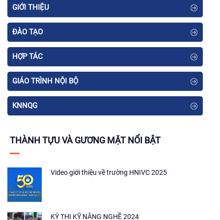
GIỚI THIỆU
ĐÀO TẠO
HỢP TÁC
GIÁO TRÌNH NỘI BỘ
KNNQG
THÀNH TỰU VÀ GƯƠNG MẶT NỔI BẬT
Video giới thiệu về trường HNIVC 2025
KỲ THI KỸ NĂNG NGHỀ 2024