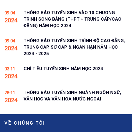
THÔNG BÁO TUYỂN SINH VÀO 10 CHƯƠNG
09-04
TRÌNH SONG BẰNG (THPT + TRUNG CẤP/CAO
2024
ĐẲNG) NĂM HỌC 2024
THÔNG BÁO TUYỂN SINH TRÌNH ĐỘ CAO ĐẲNG,
09-04
TRUNG CẤP, SƠ CẤP & NGẮN HẠN NĂM HỌC
2024
2024 - 2025
CHỈ TIÊU TUYỂN SINH NĂM HỌC 2024
03-11
2024
THÔNG BÁO TUYỂN SINH NGÀNH NGÔN NGỮ,
28-11
VĂN HỌC VÀ VĂN HÓA NƯỚC NGOÀI
2024
VỀ CHÚNG TÔI