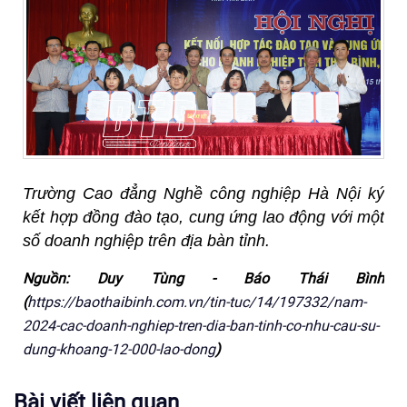
Trường Cao đẳng Nghề công nghiệp Hà Nội ký
kết hợp đồng đào tạo, cung ứng lao động với một
số doanh nghiệp trên địa bàn tỉnh.
Nguồn: Duy Tùng - Báo Thái Bình
(
https://baothaibinh.com.vn/tin-tuc/14/197332/nam-
2024-cac-doanh-nghiep-tren-dia-ban-tinh-co-nhu-cau-su-
dung-khoang-12-000-lao-dong
)
Bài viết liên quan