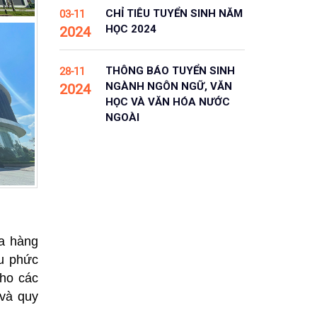
CHỈ TIÊU TUYỂN SINH NĂM
03-11
HỌC 2024
2024
THÔNG BÁO TUYỂN SINH
28-11
NGÀNH NGÔN NGỮ, VĂN
2024
HỌC VÀ VĂN HÓA NƯỚC
NGOÀI
óa hàng
hu phức
cho các
 và quy