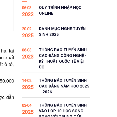
QUY TRÌNH NHẬP HỌC
06-03
ONLINE
2022
DANH MỤC NGHỀ TUYỂN
20-02
SINH 2025
2025
THÔNG BÁO TUYỂN SINH
06-03
ha, tại
CAO ĐẲNG CÔNG NGHỆ -
2023
ản xuất
KỸ THUẬT QUỐC TẾ VIỆT
 ô tô,
ÚC
THÔNG BÁO TUYỂN SINH
14-02
950.000
CAO ĐẲNG NĂM HỌC 2025
2025
– 2026
ược dẫn
THÔNG BÁO TUYỂN SINH
03-04
VÀO LỚP 10 HỌC SONG
2025
SONG VỚI TRUNG CẤP,