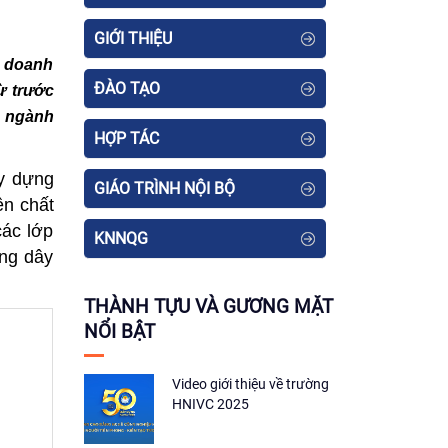
GIỚI THIỆU
h doanh
ĐÀO TẠO
ừ trước
n ngành
HỢP TÁC
ây dựng
GIÁO TRÌNH NỘI BỘ
ên chất
các lớp
KNNQG
ng dây
THÀNH TỰU VÀ GƯƠNG MẶT
NỔI BẬT
Video giới thiệu về trường
HNIVC 2025