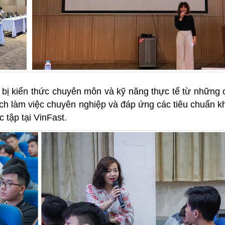
g bị kiến thức chuyên môn và kỹ năng thực tế từ những
ách làm việc chuyên nghiệp và đáp ứng các tiêu chuẩn k
hiệm thực tập tại VinFast.