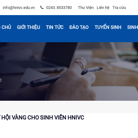
info@hnivc.edu.vn
0243. 8533780
Thư Viện
Liên hệ
Tra cứu
 CHỦ
GIỚI THIỆU
TIN TỨC
ĐÀO TẠO
TUYỂN SINH
SINH
c
Ơ HỘI VÀNG CHO SINH VIÊN HNIVC