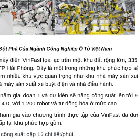
 Đột Phá Của Ngành Công Nghiệp Ô Tô Việt Nam
y điện VinFast tọa lạc trên một khu đất rộng lớn, 335 
TP Hải Phòng. Đây là một trong những khu phức hợp s
m nhiều khu vực quan trọng như khu nhà máy sản xuất
 máy sản xuất xe buýt điện và nhà điều hành.
năm giai đoạn 1 và dự kiến sẽ nâng công suất lên tới 
.0, với 1.200 robot và tự động hóa ở mức cao.
ham gia vào chương trình thực tập của VinFast đã đ
ấp tại khu phức hợp gồm:
ông suất dập 16 chi tiết/phút.