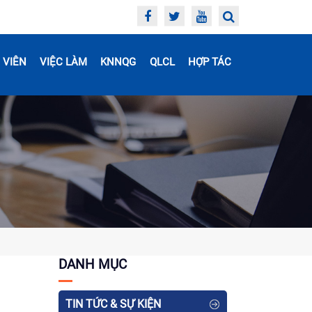
 VIÊN
VIỆC LÀM
KNNQG
QLCL
HỢP TÁC
DANH MỤC
TIN TỨC & SỰ KIỆN