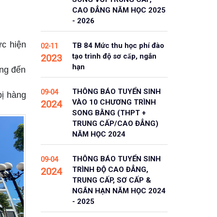
CAO ĐẲNG NĂM HỌC 2025
- 2026
ực hiện
TB 84 Mức thu học phí đào
02-11
tạo trình độ sơ cấp, ngắn
2023
hạn
ộng đến
THÔNG BÁO TUYỂN SINH
09-04
bị hàng
VÀO 10 CHƯƠNG TRÌNH
2024
SONG BẰNG (THPT +
TRUNG CẤP/CAO ĐẲNG)
NĂM HỌC 2024
THÔNG BÁO TUYỂN SINH
09-04
TRÌNH ĐỘ CAO ĐẲNG,
2024
TRUNG CẤP, SƠ CẤP &
NGẮN HẠN NĂM HỌC 2024
- 2025