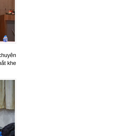
 chuyên
hắt khe