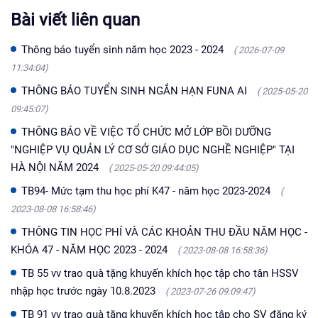
Bài viết liên quan
Thông báo tuyển sinh năm học 2023 - 2024
( 2026-07-09
11:34:04)
THÔNG BÁO TUYỂN SINH NGẮN HẠN FUNA AI
( 2025-05-20
09:45:07)
THÔNG BÁO VỀ VIỆC TỔ CHỨC MỞ LỚP BỒI DƯỠNG
"NGHIỆP VỤ QUẢN LÝ CƠ SỞ GIÁO DỤC NGHỀ NGHIỆP" TẠI
HÀ NỘI NĂM 2024
( 2025-05-20 09:44:05)
TB94- Mức tạm thu học phí K47 - năm học 2023-2024
(
2023-08-08 16:58:46)
THÔNG TIN HỌC PHÍ VÀ CÁC KHOẢN THU ĐẦU NĂM HỌC -
KHÓA 47 - NĂM HỌC 2023 - 2024
( 2023-08-08 16:58:36)
TB 55 vv trao quà tặng khuyến khích học tập cho tân HSSV
nhập học trước ngày 10.8.2023
( 2023-07-26 09:09:47)
TB 91 vv trao quà tặng khuyến khích học tập cho SV đăng ký