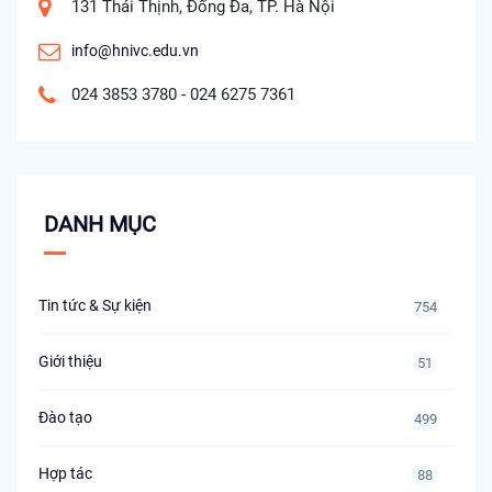
131 Thái Thịnh, Đống Đa, TP. Hà Nội
info@hnivc.edu.vn
024 3853 3780 - 024 6275 7361
DANH MỤC
Tin tức & Sự kiện
754
Giới thiệu
51
Đào tạo
499
Hợp tác
88