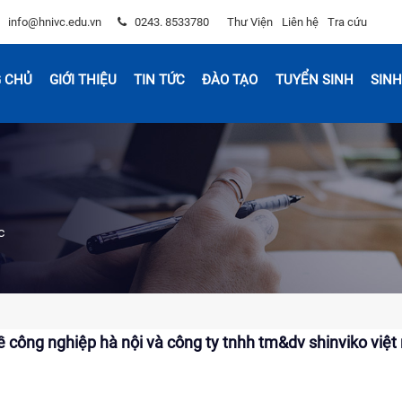
info@hnivc.edu.vn
0243. 8533780
Thư Viện
Liên hệ
Tra cứu
 CHỦ
GIỚI THIỆU
TIN TỨC
ĐÀO TẠO
TUYỂN SINH
SINH
c
ề công nghiệp hà nội và công ty tnhh tm&dv shinviko việ