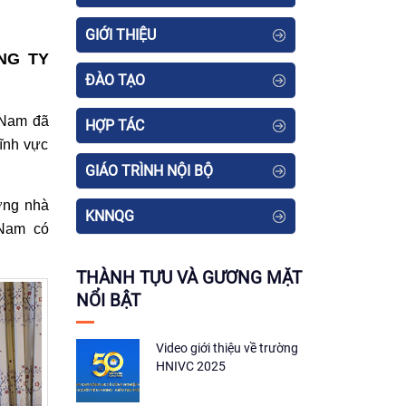
GIỚI THIỆU
NG TY
ĐÀO TẠO
 Nam đã
HỢP TÁC
ĩnh vực
GIÁO TRÌNH NỘI BỘ
ởng
nhà
KNNQG
Nam
có
THÀNH TỰU VÀ GƯƠNG MẶT
NỔI BẬT
Video giới thiệu về trường
HNIVC 2025