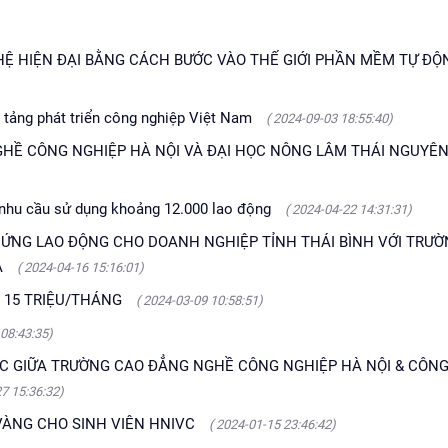
Ệ HIỆN ĐẠI BẰNG CÁCH BƯỚC VÀO THẾ GIỚI PHẦN MỀM TỰ ĐỘ
n tảng phát triển công nghiệp Việt Nam
( 2024-09-03 18:55:40)
GHỀ CÔNG NGHIỆP HÀ NỘI VÀ ĐẠI HỌC NÔNG LÂM THÁI NGUYÊ
ó nhu cầu sử dụng khoảng 12.000 lao động
( 2024-04-22 14:31:31)
G ỨNG LAO ĐỘNG CHO DOANH NGHIỆP TỈNH THÁI BÌNH VỚI TRƯ
A
( 2024-04-16 15:16:01)
 15 TRIỆU/THÁNG
( 2024-03-09 10:58:51)
 08:43:35)
ÁC GIỮA TRƯỜNG CAO ĐẲNG NGHỀ CÔNG NGHIỆP HÀ NỘI & CÔNG
27 15:36:32)
 VÀNG CHO SINH VIÊN HNIVC
( 2024-01-15 23:46:42)