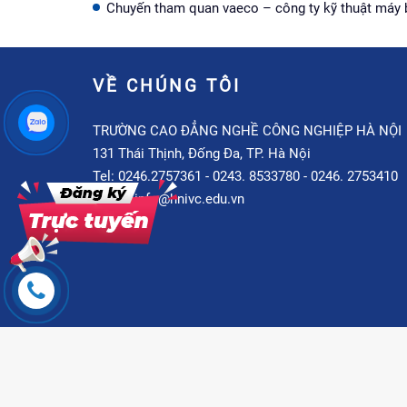
Chuyến tham quan vaeco – công ty kỹ thuật máy 
VỀ CHÚNG TÔI
TRƯỜNG CAO ĐẲNG NGHỀ CÔNG NGHIỆP HÀ NỘI
131 Thái Thịnh, Đống Đa, TP. Hà Nội
Tel: 0246.2757361 - 0243. 8533780 - 0246. 2753410
Email: info@hnivc.edu.vn
Bản quyền th