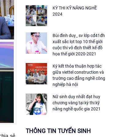
KỲ THI KỸ NĂNG NGHỀ
2024
Bùi đình duy_ sv lớp cđ41đh
xuất sắc lọt top 10 thế giới
cuộc thi vô địch thiết kế đồ
họa thế giới 2020-2021
Ký kết thỏa thuận hợp tác
giữa viettel construction và
trường cao đẳng nghề công
nghiệp hà nội
Nữ sinh duy nhất đạt huy
chương vàng tại kỳ thi kỹ
năng nghề quốc gia 2021
THÔNG TIN TUYỂN SINH
chia sẻ,