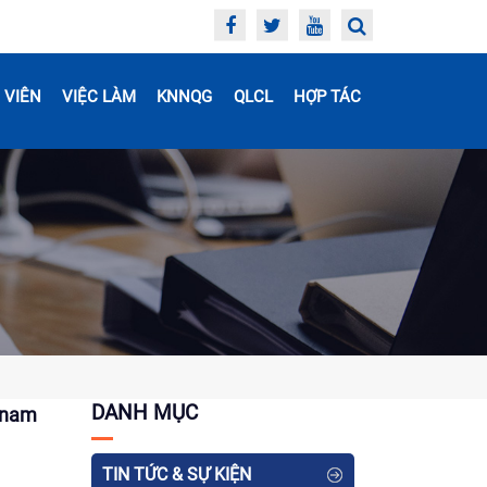
 VIÊN
VIỆC LÀM
KNNQG
QLCL
HỢP TÁC
DANH MỤC
t nam
TIN TỨC & SỰ KIỆN