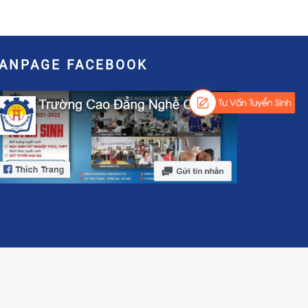
FANPAGE FACEBOOK
mphat.edu.vn