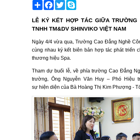
Share
Facebook
Twitter
Skype
LỄ KÝ KẾT HỢP TÁC GIỮA TRƯỜNG
TNHH TM&DV SHINVIKO VIỆT NAM
Ngày 4/4 vừa qua, Trường Cao Đẳng Nghề C
cùng nhau ký kết biên bản hợp tác phát triển
thương hiệu Spa
.
Tham dự buổi lễ, về phía trường Cao Đẳng 
trường
, Ông Nguyễn Văn Huy – Phó Hiệu t
sự
hiệ
n
diện
của
Bà Hoàng Thị Kim Phượng - Tổ