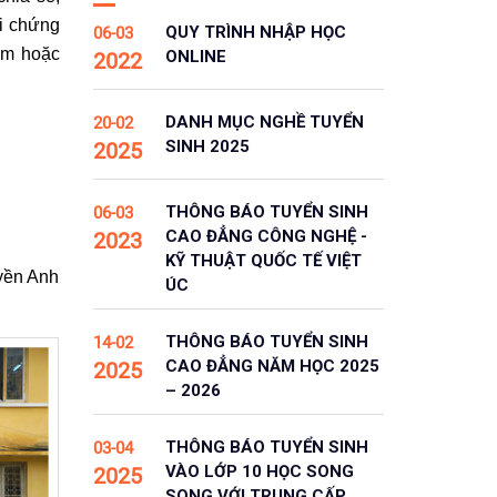
hi chứng
QUY TRÌNH NHẬP HỌC
06-03
hẩm hoặc
ONLINE
2022
DANH MỤC NGHỀ TUYỂN
20-02
SINH 2025
2025
THÔNG BÁO TUYỂN SINH
06-03
CAO ĐẲNG CÔNG NGHỆ -
2023
KỸ THUẬT QUỐC TẾ VIỆT
yền Anh
ÚC
THÔNG BÁO TUYỂN SINH
14-02
CAO ĐẲNG NĂM HỌC 2025
2025
– 2026
THÔNG BÁO TUYỂN SINH
03-04
VÀO LỚP 10 HỌC SONG
2025
SONG VỚI TRUNG CẤP,