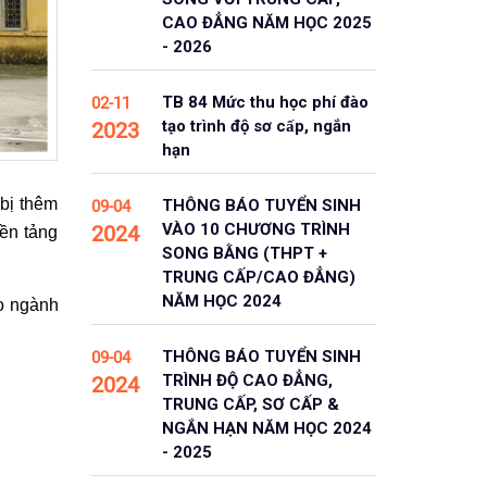
CAO ĐẲNG NĂM HỌC 2025
- 2026
TB 84 Mức thu học phí đào
02-11
tạo trình độ sơ cấp, ngắn
2023
hạn
 bị thêm
THÔNG BÁO TUYỂN SINH
09-04
VÀO 10 CHƯƠNG TRÌNH
2024
ền tảng
SONG BẰNG (THPT +
TRUNG CẤP/CAO ĐẲNG)
NĂM HỌC 2024
ho ngành
THÔNG BÁO TUYỂN SINH
09-04
TRÌNH ĐỘ CAO ĐẲNG,
2024
TRUNG CẤP, SƠ CẤP &
NGẮN HẠN NĂM HỌC 2024
- 2025