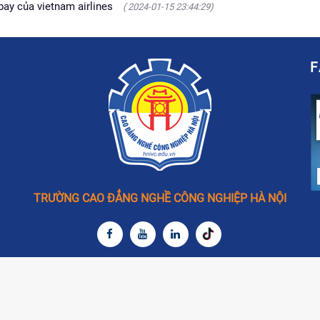
bay của vietnam airlines
( 2024-01-15 23:44:29)
TRƯỜNG CAO ĐẲNG NGHỀ CÔNG NGHIỆP HÀ NỘI
HOTLINE 24/7
uộc về Trường Cao Đẳng nghề Công nghiệp Hà Nội - Thiết kế bởi
ta