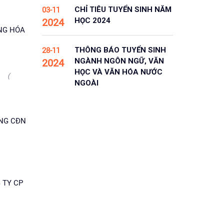
CHỈ TIÊU TUYỂN SINH NĂM
03-11
HỌC 2024
2024
NG HÓA
THÔNG BÁO TUYỂN SINH
28-11
NGÀNH NGÔN NGỮ, VĂN
2024
HỌC VÀ VĂN HÓA NƯỚC
N
(
NGOÀI
ỜNG CĐN
 TY CP