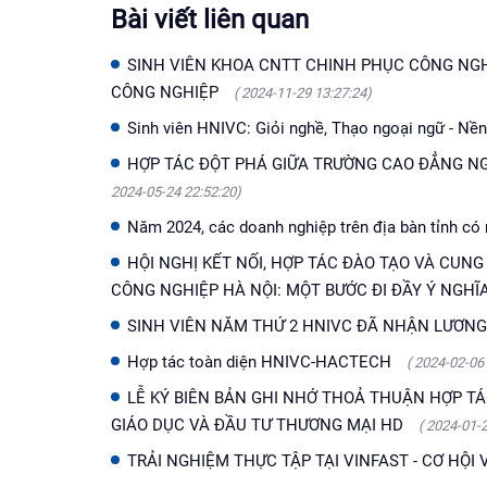
Bài viết liên quan
SINH VIÊN KHOA CNTT CHINH PHỤC CÔNG NGH
CÔNG NGHIỆP
( 2024-11-29 13:27:24)
Sinh viên HNIVC: Giỏi nghề, Thạo ngoại ngữ - Nề
HỢP TÁC ĐỘT PHÁ GIỮA TRƯỜNG CAO ĐẲNG N
2024-05-24 22:52:20)
Năm 2024, các doanh nghiệp trên địa bàn tỉnh c
HỘI NGHỊ KẾT NỐI, HỢP TÁC ĐÀO TẠO VÀ CUN
CÔNG NGHIỆP HÀ NỘI: MỘT BƯỚC ĐI ĐẦY Ý NGHĨ
SINH VIÊN NĂM THỨ 2 HNIVC ĐÃ NHẬN LƯƠNG
Hợp tác toàn diện HNIVC-HACTECH
( 2024-02-06
LỄ KÝ BIÊN BẢN GHI NHỚ THOẢ THUẬN HỢP T
GIÁO DỤC VÀ ĐẦU TƯ THƯƠNG MẠI HD
( 2024-01-
TRẢI NGHIỆM THỰC TẬP TẠI VINFAST - CƠ HỘI