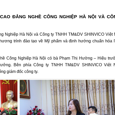
 CAO ĐẲNG NGHỀ CÔNG NGHIỆP HÀ NỘI VÀ CÔ
ông Nghiệp Hà Nội và Công ty TNHH TM&DV SHINVICO Việt
 chương trình đào tạo về Mỹ phẩm và định hướng chuẩn hóa l
Nghề Công Nghiệp Hà Nội
có
bà Phạm Thị Hường – Hiệu trư
rưởng
.
Bên phía
Công ty
TNHH TM&DV SHINVICO Việt 
ng giám đốc công ty.