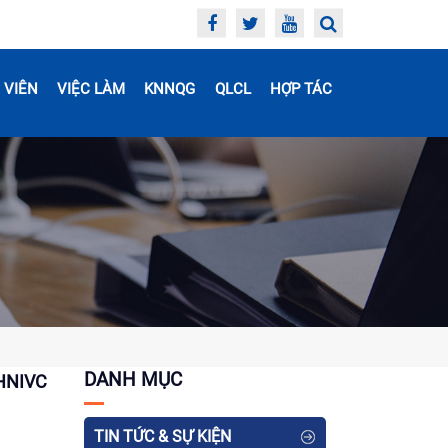
 VIÊN
VIỆC LÀM
KNNQG
QLCL
HỢP TÁC
DANH MỤC
HNIVC
TIN TỨC & SỰ KIỆN