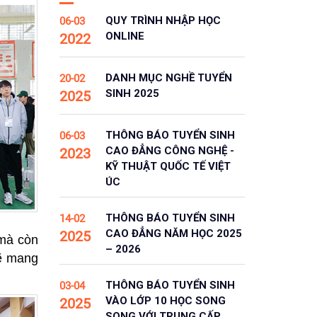
QUY TRÌNH NHẬP HỌC
06-03
ONLINE
2022
DANH MỤC NGHỀ TUYỂN
20-02
SINH 2025
2025
THÔNG BÁO TUYỂN SINH
06-03
CAO ĐẲNG CÔNG NGHỆ -
2023
KỸ THUẬT QUỐC TẾ VIỆT
ÚC
THÔNG BÁO TUYỂN SINH
14-02
CAO ĐẲNG NĂM HỌC 2025
2025
 mà còn
– 2026
sẽ mang
THÔNG BÁO TUYỂN SINH
03-04
VÀO LỚP 10 HỌC SONG
2025
SONG VỚI TRUNG CẤP,