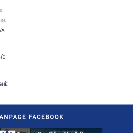
9)
:04)
VÀ
GHỀ
NGHỀ
FANPAGE FACEBOOK