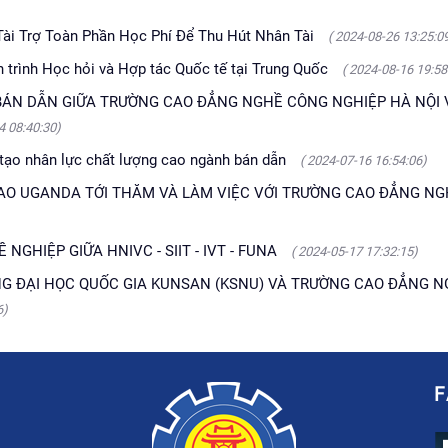
Tài Trợ Toàn Phần Học Phí Để Thu Hút Nhân Tài
( 2024-08-26 13:25:0
trình Học hỏi và Hợp tác Quốc tế tại Trung Quốc
( 2024-08-16 19:58
ÁN DẪN GIỮA TRƯỜNG CAO ĐẲNG NGHỀ CÔNG NGHIỆP HÀ NỘI 
4 08:40:30)
 tạo nhân lực chất lượng cao ngành bán dẫn
( 2024-07-16 16:54:06)
AO UGANDA TỚI THĂM VÀ LÀM VIỆC VỚI TRƯỜNG CAO ĐẲNG N
NGHIỆP GIỮA HNIVC - SIIT - IVT - FUNA
( 2024-05-17 17:32:15)
NG ĐẠI HỌC QUỐC GIA KUNSAN (KSNU) VÀ TRƯỜNG CAO ĐẲNG 
6)