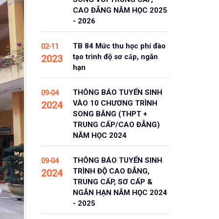
CAO ĐẲNG NĂM HỌC 2025
- 2026
TB 84 Mức thu học phí đào
02-11
tạo trình độ sơ cấp, ngắn
2023
hạn
THÔNG BÁO TUYỂN SINH
09-04
VÀO 10 CHƯƠNG TRÌNH
2024
SONG BẰNG (THPT +
TRUNG CẤP/CAO ĐẲNG)
NĂM HỌC 2024
THÔNG BÁO TUYỂN SINH
09-04
TRÌNH ĐỘ CAO ĐẲNG,
2024
TRUNG CẤP, SƠ CẤP &
NGẮN HẠN NĂM HỌC 2024
- 2025