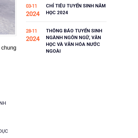
CHỈ TIÊU TUYỂN SINH NĂM
03-11
HỌC 2024
2024
THÔNG BÁO TUYỂN SINH
28-11
NGÀNH NGÔN NGỮ, VĂN
2024
HỌC VÀ VĂN HÓA NƯỚC
n chung
NGOÀI
INH
 DỤC