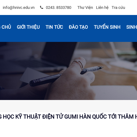
info@hnivc.edu.vn
0243. 8533780
Thư Viện
Liên hệ
Tra cứu
 CHỦ
GIỚI THIỆU
TIN TỨC
ĐÀO TẠO
TUYỂN SINH
SINH
 HỌC KỸ THUẬT ĐIỆN TỬ GUMI HÀN QUỐC TỚI THĂM 