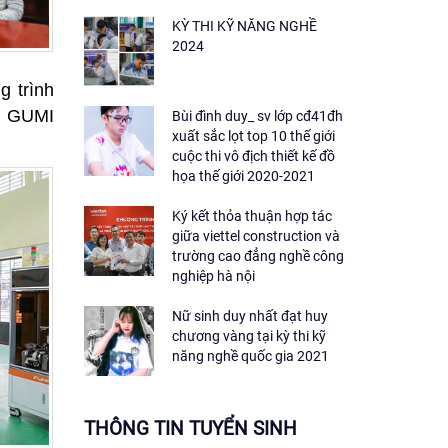
KỲ THI KỸ NĂNG NGHỀ
2024
 trình
a GUMI
Bùi đình duy_ sv lớp cđ41đh
xuất sắc lọt top 10 thế giới
cuộc thi vô địch thiết kế đồ
họa thế giới 2020-2021
Ký kết thỏa thuận hợp tác
giữa viettel construction và
trường cao đẳng nghề công
nghiệp hà nội
Nữ sinh duy nhất đạt huy
chương vàng tại kỳ thi kỹ
năng nghề quốc gia 2021
THÔNG TIN TUYỂN SINH