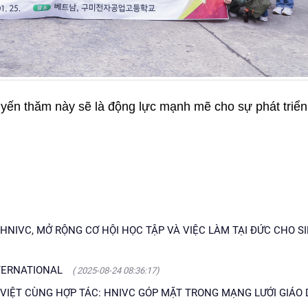
yến thăm này sẽ là động lực mạnh mẽ cho sự phát triể
HNIVC, MỞ RỘNG CƠ HỘI HỌC TẬP VÀ VIỆC LÀM TẠI ĐỨC CHO S
NTERNATIONAL
( 2025-08-24 08:36:17)
VIỆT CÙNG HỢP TÁC: HNIVC GÓP MẶT TRONG MẠNG LƯỚI GIÁO