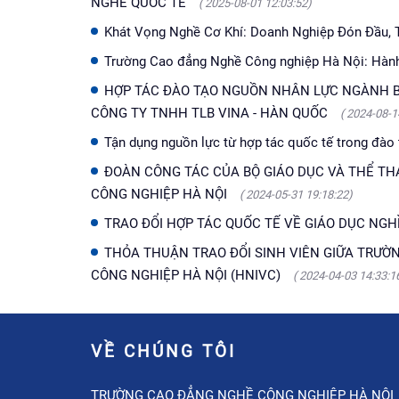
NGHỀ QUỐC TẾ
( 2025-08-01 12:03:52)
Khát Vọng Nghề Cơ Khí: Doanh Nghiệp Đón Đầu, 
Trường Cao đẳng Nghề Công nghiệp Hà Nội: Hành 
HỢP TÁC ĐÀO TẠO NGUỒN NHÂN LỰC NGÀNH B
CÔNG TY TNHH TLB VINA - HÀN QUỐC
( 2024-08-1
Tận dụng nguồn lực từ hợp tác quốc tế trong đào
ĐOÀN CÔNG TÁC CỦA BỘ GIÁO DỤC VÀ THỂ TH
CÔNG NGHIỆP HÀ NỘI
( 2024-05-31 19:18:22)
TRAO ĐỔI HỢP TÁC QUỐC TẾ VỀ GIÁO DỤC NGHỀ 
THỎA THUẬN TRAO ĐỔI SINH VIÊN GIỮA TRƯỜ
CÔNG NGHIỆP HÀ NỘI (HNIVC)
( 2024-04-03 14:33:1
VỀ CHÚNG TÔI
TRƯỜNG CAO ĐẲNG NGHỀ CÔNG NGHIỆP HÀ NỘI