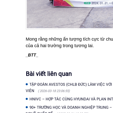
Mong rằng những ấn tượng tích cực từ chu
của cả hai trường trong tương lai.
_BTT_
Bài viết liên quan
TẬP ĐOÀN AVESTOS (CHLB ĐỨC) LÀM VIỆC VỚI 
VIÊN
( 2026-03-18 23:06:55)
HNIVC – HỢP TÁC CÙNG HYUNDAI VÀ PLAN I
90+ TRƯỜNG HỌC VÀ DOANH NGHIỆP TRUNG – 