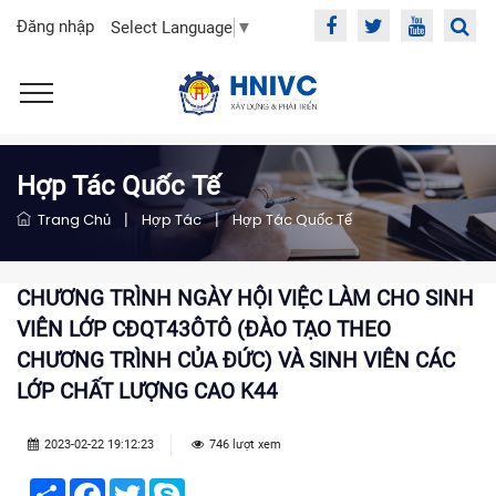
Đăng nhập
Select Language
▼
Hợp Tác Quốc Tế
Trang Chủ
|
Hợp Tác
|
Hợp Tác Quốc Tế
CHƯƠNG TRÌNH NGÀY HỘI VIỆC LÀM CHO SINH
VIÊN LỚP CĐQT43ÔTÔ (ĐÀO TẠO THEO
CHƯƠNG TRÌNH CỦA ĐỨC) VÀ SINH VIÊN CÁC
LỚP CHẤT LƯỢNG CAO K44
2023-02-22 19:12:23
746 lượt xem
Share
Facebook
Twitter
Skype