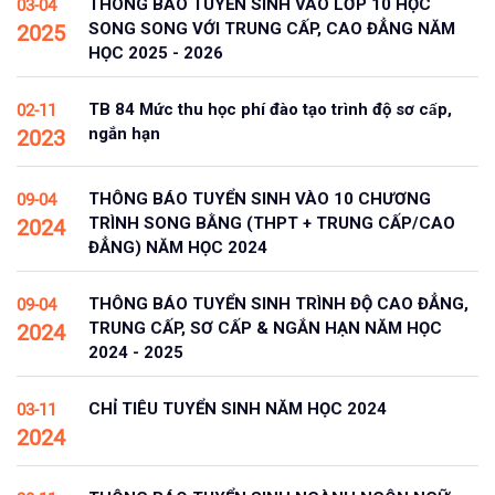
THÔNG BÁO TUYỂN SINH VÀO LỚP 10 HỌC
03-04
SONG SONG VỚI TRUNG CẤP, CAO ĐẲNG NĂM
2025
HỌC 2025 - 2026
TB 84 Mức thu học phí đào tạo trình độ sơ cấp,
02-11
ngắn hạn
2023
THÔNG BÁO TUYỂN SINH VÀO 10 CHƯƠNG
09-04
TRÌNH SONG BẰNG (THPT + TRUNG CẤP/CAO
2024
ĐẲNG) NĂM HỌC 2024
THÔNG BÁO TUYỂN SINH TRÌNH ĐỘ CAO ĐẲNG,
09-04
TRUNG CẤP, SƠ CẤP & NGẮN HẠN NĂM HỌC
2024
2024 - 2025
CHỈ TIÊU TUYỂN SINH NĂM HỌC 2024
03-11
2024