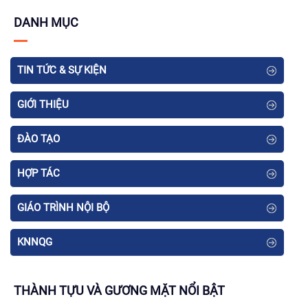
DANH MỤC
TIN TỨC & SỰ KIỆN
GIỚI THIỆU
ĐÀO TẠO
HỢP TÁC
GIÁO TRÌNH NỘI BỘ
KNNQG
THÀNH TỰU VÀ GƯƠNG MẶT NỔI BẬT