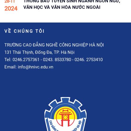
THÔNG BÁO TUYỂN SINH NGÀNH NGÔN NGỮ,
28-11
VĂN HỌC VÀ VĂN HÓA NƯỚC NGOÀI
2024
VỀ CHÚNG TÔI
TRƯỜNG CAO ĐẲNG NGHỀ CÔNG NGHIỆP HÀ NỘI
131 Thái Thịnh, Đống Đa, TP. Hà Nội
Tel: 0246.2757361 - 0243. 8533780 - 0246. 2753410
Email: info@hnivc.edu.vn