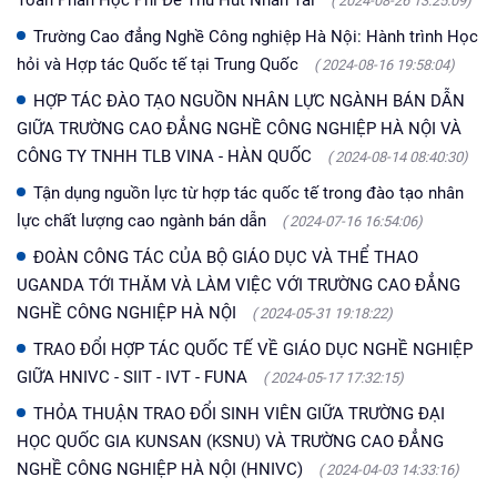
( 2024-08-26 13:25:09)
Trường Cao đẳng Nghề Công nghiệp Hà Nội: Hành trình Học
hỏi và Hợp tác Quốc tế tại Trung Quốc
( 2024-08-16 19:58:04)
HỢP TÁC ĐÀO TẠO NGUỒN NHÂN LỰC NGÀNH BÁN DẪN
GIỮA TRƯỜNG CAO ĐẲNG NGHỀ CÔNG NGHIỆP HÀ NỘI VÀ
CÔNG TY TNHH TLB VINA - HÀN QUỐC
( 2024-08-14 08:40:30)
Tận dụng nguồn lực từ hợp tác quốc tế trong đào tạo nhân
lực chất lượng cao ngành bán dẫn
( 2024-07-16 16:54:06)
ĐOÀN CÔNG TÁC CỦA BỘ GIÁO DỤC VÀ THỂ THAO
UGANDA TỚI THĂM VÀ LÀM VIỆC VỚI TRƯỜNG CAO ĐẲNG
NGHỀ CÔNG NGHIỆP HÀ NỘI
( 2024-05-31 19:18:22)
TRAO ĐỔI HỢP TÁC QUỐC TẾ VỀ GIÁO DỤC NGHỀ NGHIỆP
GIỮA HNIVC - SIIT - IVT - FUNA
( 2024-05-17 17:32:15)
THỎA THUẬN TRAO ĐỔI SINH VIÊN GIỮA TRƯỜNG ĐẠI
HỌC QUỐC GIA KUNSAN (KSNU) VÀ TRƯỜNG CAO ĐẲNG
NGHỀ CÔNG NGHIỆP HÀ NỘI (HNIVC)
( 2024-04-03 14:33:16)