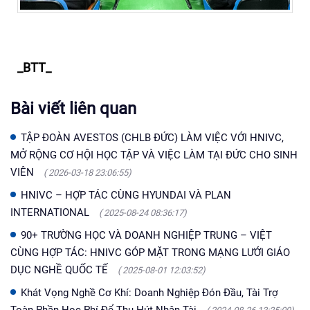
_BTT_
Bài viết liên quan
TẬP ĐOÀN AVESTOS (CHLB ĐỨC) LÀM VIỆC VỚI HNIVC,
MỞ RỘNG CƠ HỘI HỌC TẬP VÀ VIỆC LÀM TẠI ĐỨC CHO SINH
VIÊN
( 2026-03-18 23:06:55)
HNIVC – HỢP TÁC CÙNG HYUNDAI VÀ PLAN
INTERNATIONAL
( 2025-08-24 08:36:17)
90+ TRƯỜNG HỌC VÀ DOANH NGHIỆP TRUNG – VIỆT
CÙNG HỢP TÁC: HNIVC GÓP MẶT TRONG MẠNG LƯỚI GIÁO
DỤC NGHỀ QUỐC TẾ
( 2025-08-01 12:03:52)
Khát Vọng Nghề Cơ Khí: Doanh Nghiệp Đón Đầu, Tài Trợ
Toàn Phần Học Phí Để Thu Hút Nhân Tài