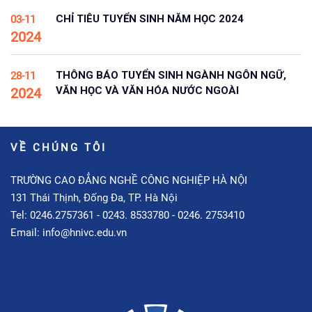
CHỈ TIÊU TUYỂN SINH NĂM HỌC 2024
03-11
2024
THÔNG BÁO TUYỂN SINH NGÀNH NGÔN NGỮ,
28-11
VĂN HỌC VÀ VĂN HÓA NƯỚC NGOÀI
2024
VỀ CHÚNG TÔI
TRƯỜNG CAO ĐẲNG NGHỀ CÔNG NGHIỆP HÀ NỘI
131 Thái Thịnh, Đống Đa, TP. Hà Nội
Tel: 0246.2757361 - 0243. 8533780 - 0246. 2753410
Email: info@hnivc.edu.vn