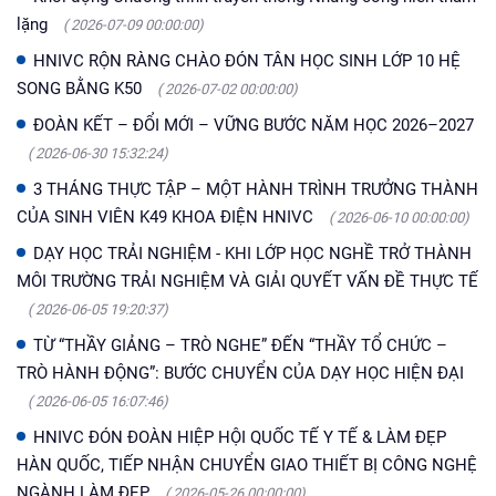
lặng
( 2026-07-09 00:00:00)
HNIVC RỘN RÀNG CHÀO ĐÓN TÂN HỌC SINH LỚP 10 HỆ
SONG BẰNG K50
( 2026-07-02 00:00:00)
ĐOÀN KẾT – ĐỔI MỚI – VỮNG BƯỚC NĂM HỌC 2026–2027
( 2026-06-30 15:32:24)
3 THÁNG THỰC TẬP – MỘT HÀNH TRÌNH TRƯỞNG THÀNH
CỦA SINH VIÊN K49 KHOA ĐIỆN HNIVC
( 2026-06-10 00:00:00)
DẠY HỌC TRẢI NGHIỆM - KHI LỚP HỌC NGHỀ TRỞ THÀNH
MÔI TRƯỜNG TRẢI NGHIỆM VÀ GIẢI QUYẾT VẤN ĐỀ THỰC TẾ
( 2026-06-05 19:20:37)
TỪ “THẦY GIẢNG – TRÒ NGHE” ĐẾN “THẦY TỔ CHỨC –
TRÒ HÀNH ĐỘNG”: BƯỚC CHUYỂN CỦA DẠY HỌC HIỆN ĐẠI
( 2026-06-05 16:07:46)
HNIVC ĐÓN ĐOÀN HIỆP HỘI QUỐC TẾ Y TẾ & LÀM ĐẸP
HÀN QUỐC, TIẾP NHẬN CHUYỂN GIAO THIẾT BỊ CÔNG NGHỆ
NGÀNH LÀM ĐẸP
( 2026-05-26 00:00:00)