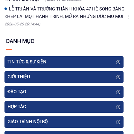
LỄ TRI ÂN VÀ TRƯỞNG THÀNH KHÓA 47 HỆ SONG BẰNG:
KHÉP LẠI MỘT HÀNH TRÌNH, MỞ RA NHỮNG ƯỚC MƠ MỚI
(
2026-05-25 20:14:44)
DANH MỤC
TIN TỨC & SỰ KIỆN
GIỚI THIỆU
ĐÀO TẠO
HỢP TÁC
GIÁO TRÌNH NỘI BỘ