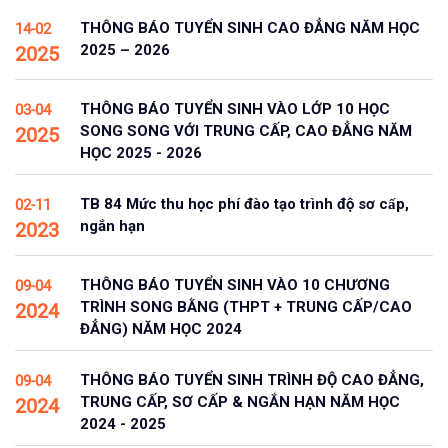
THÔNG BÁO TUYỂN SINH CAO ĐẲNG NĂM HỌC
14-02
2025 – 2026
2025
THÔNG BÁO TUYỂN SINH VÀO LỚP 10 HỌC
03-04
SONG SONG VỚI TRUNG CẤP, CAO ĐẲNG NĂM
2025
HỌC 2025 - 2026
TB 84 Mức thu học phí đào tạo trình độ sơ cấp,
02-11
ngắn hạn
2023
THÔNG BÁO TUYỂN SINH VÀO 10 CHƯƠNG
09-04
TRÌNH SONG BẰNG (THPT + TRUNG CẤP/CAO
2024
ĐẲNG) NĂM HỌC 2024
THÔNG BÁO TUYỂN SINH TRÌNH ĐỘ CAO ĐẲNG,
09-04
TRUNG CẤP, SƠ CẤP & NGẮN HẠN NĂM HỌC
2024
2024 - 2025