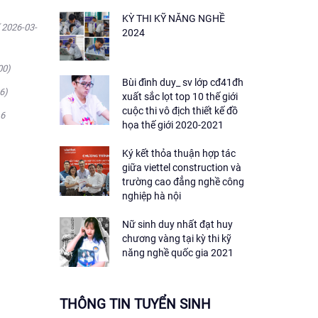
KỲ THI KỸ NĂNG NGHỀ
( 2026-03-
2024
00)
Bùi đình duy_ sv lớp cđ41đh
6)
xuất sắc lọt top 10 thế giới
cuộc thi vô địch thiết kế đồ
16
họa thế giới 2020-2021
Ký kết thỏa thuận hợp tác
giữa viettel construction và
trường cao đẳng nghề công
nghiệp hà nội
Nữ sinh duy nhất đạt huy
chương vàng tại kỳ thi kỹ
năng nghề quốc gia 2021
THÔNG TIN TUYỂN SINH