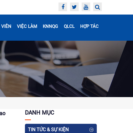
 VIÊN
VIỆC LÀM
KNNQG
QLCL
HỢP TÁC
DANH MỤC
cao
TIN TỨC & SỰ KIỆN