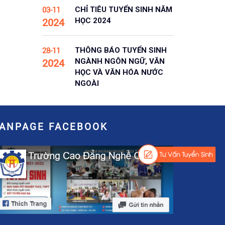
CHỈ TIÊU TUYỂN SINH NĂM
03-11
HỌC 2024
2024
THÔNG BÁO TUYỂN SINH
28-11
NGÀNH NGÔN NGỮ, VĂN
2024
HỌC VÀ VĂN HÓA NƯỚC
NGOÀI
FANPAGE FACEBOOK