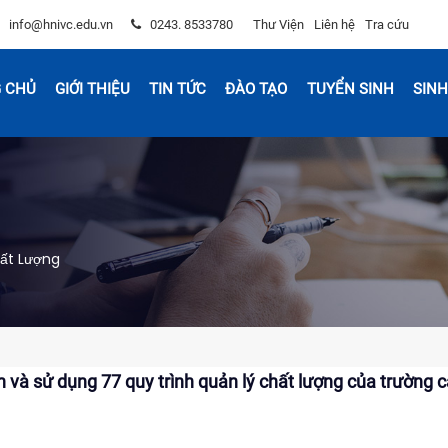
info@hnivc.edu.vn
0243. 8533780
Thư Viện
Liên hệ
Tra cứu
 CHỦ
GIỚI THIỆU
TIN TỨC
ĐÀO TẠO
TUYỂN SINH
SINH
ất Lượng
 và sử dụng 77 quy trình quản lý chất lượng của trường 