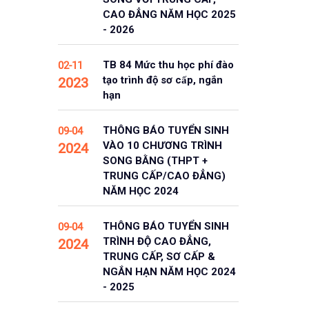
CAO ĐẲNG NĂM HỌC 2025
- 2026
TB 84 Mức thu học phí đào
02-11
tạo trình độ sơ cấp, ngắn
2023
hạn
THÔNG BÁO TUYỂN SINH
09-04
VÀO 10 CHƯƠNG TRÌNH
2024
SONG BẰNG (THPT +
TRUNG CẤP/CAO ĐẲNG)
NĂM HỌC 2024
THÔNG BÁO TUYỂN SINH
09-04
TRÌNH ĐỘ CAO ĐẲNG,
2024
TRUNG CẤP, SƠ CẤP &
NGẮN HẠN NĂM HỌC 2024
- 2025