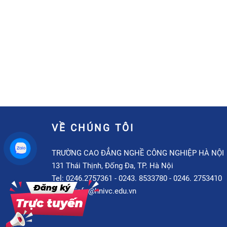
VỀ CHÚNG TÔI
TRƯỜNG CAO ĐẲNG NGHỀ CÔNG NGHIỆP HÀ NỘI
131 Thái Thịnh, Đống Đa, TP. Hà Nội
Tel: 0246.2757361 - 0243. 8533780 - 0246. 2753410
Email: info@hnivc.edu.vn