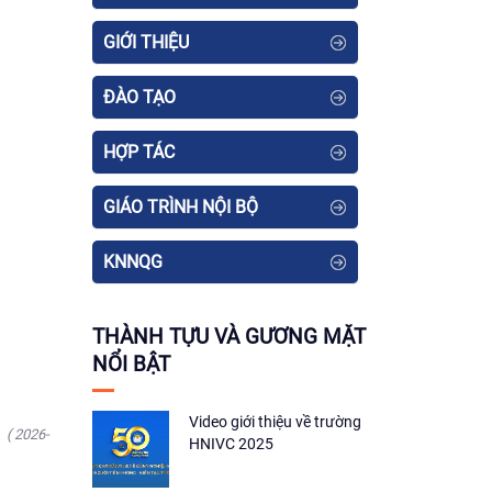
GIỚI THIỆU
ĐÀO TẠO
HỢP TÁC
GIÁO TRÌNH NỘI BỘ
KNNQG
THÀNH TỰU VÀ GƯƠNG MẶT
NỔI BẬT
Video giới thiệu về trường
( 2026-
HNIVC 2025