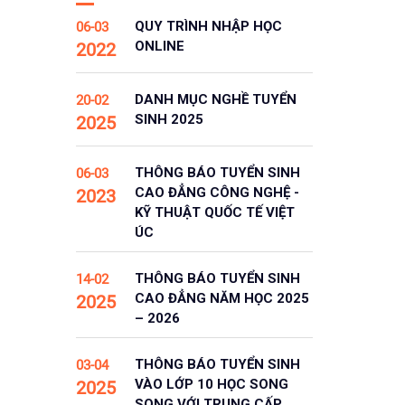
QUY TRÌNH NHẬP HỌC
06-03
ONLINE
2022
DANH MỤC NGHỀ TUYỂN
20-02
SINH 2025
2025
THÔNG BÁO TUYỂN SINH
06-03
CAO ĐẲNG CÔNG NGHỆ -
2023
KỸ THUẬT QUỐC TẾ VIỆT
ÚC
THÔNG BÁO TUYỂN SINH
14-02
CAO ĐẲNG NĂM HỌC 2025
2025
– 2026
THÔNG BÁO TUYỂN SINH
03-04
VÀO LỚP 10 HỌC SONG
2025
SONG VỚI TRUNG CẤP,