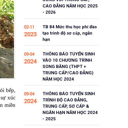
CAO ĐẲNG NĂM HỌC 2025
- 2026
TB 84 Mức thu học phí đào
02-11
tạo trình độ sơ cấp, ngắn
2023
hạn
THÔNG BÁO TUYỂN SINH
09-04
VÀO 10 CHƯƠNG TRÌNH
2024
SONG BẰNG (THPT +
TRUNG CẤP/CAO ĐẲNG)
NĂM HỌC 2024
ói bếp,
THÔNG BÁO TUYỂN SINH
09-04
 sự xúc
TRÌNH ĐỘ CAO ĐẲNG,
2024
ên miền
TRUNG CẤP, SƠ CẤP &
NGẮN HẠN NĂM HỌC 2024
- 2025