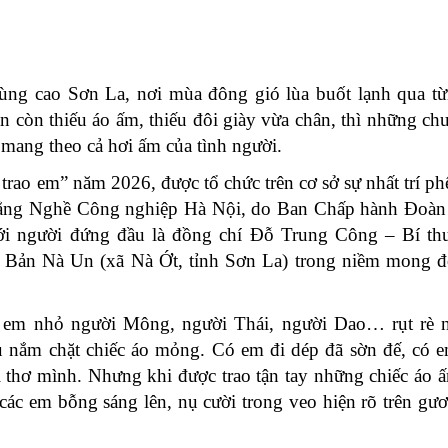
ùng cao Sơn La, nơi mùa đông gió lùa buốt lạnh qua t
n còn thiếu áo ấm, thiếu đôi giày vừa chân, thì những ch
mang theo cả hơi ấm của tình người.
rao em” năm 2026, được tổ chức trên cơ sở sự nhất trí ph
đẳng Nghề Công nghiệp Hà Nội, do Ban Chấp hành Đoàn
với người đứng đầu là đồng chí Đỗ Trung Công – Bí t
Bản Nà Un (xã Nà Ớt, tỉnh Sơn La) trong niềm mong đ
 em nhỏ người Mông, người Thái, người Dao… rụt rè 
íu nắm chặt chiếc áo mỏng. Có em đi dép đã sờn đế, có 
ổi thơ mình. Nhưng khi được trao tận tay những chiếc áo 
các em bỗng sáng lên, nụ cười trong veo hiện rõ trên gư