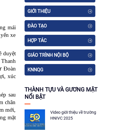
GIỚI THIỆU
ĐÀO TẠO
ừng mái
uyến xe
HỢP TÁC
ê duyệt
GIÁO TRÌNH NỘI BỘ
 Thanh
hư Đoàn
KNNQG
ợi, xúc
THÀNH TỰU VÀ GƯƠNG MẶT
nép sau
NỔI BẬT
em chân
ấm mới,
Video giới thiệu về trường
ơng mặt
HNIVC 2025