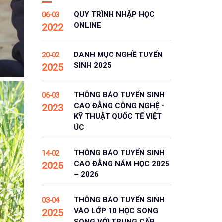
QUY TRÌNH NHẬP HỌC
06-03
ONLINE
2022
DANH MỤC NGHỀ TUYỂN
20-02
SINH 2025
2025
THÔNG BÁO TUYỂN SINH
06-03
CAO ĐẲNG CÔNG NGHỆ -
2023
KỸ THUẬT QUỐC TẾ VIỆT
ÚC
THÔNG BÁO TUYỂN SINH
14-02
CAO ĐẲNG NĂM HỌC 2025
2025
– 2026
THÔNG BÁO TUYỂN SINH
03-04
VÀO LỚP 10 HỌC SONG
2025
SONG VỚI TRUNG CẤP,