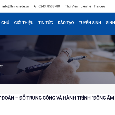
info@hnivc.edu.vn
0243. 8533780
Thư Viện
Liên hệ
Tra cứu
 CHỦ
GIỚI THIỆU
TIN TỨC
ĐÀO TẠO
TUYỂN SINH
SINH
VT
Ư ĐOÀN – ĐỖ TRUNG CÔNG VÀ HÀNH TRÌNH “ĐÔNG ẤM