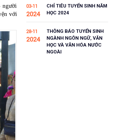
- người
CHỈ TIÊU TUYỂN SINH NĂM
03-11
HỌC 2024
2024
yện với
THÔNG BÁO TUYỂN SINH
28-11
NGÀNH NGÔN NGỮ, VĂN
2024
HỌC VÀ VĂN HÓA NƯỚC
NGOÀI