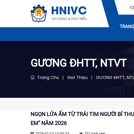
TRANG
GƯƠNG ĐHTT, NTVT
Trang Chủ
Giới Thiệu
GƯƠNG ĐHTT, NT
|
|
NGỌN LỬA ẤM TỪ TRÁI TIM NGƯỜI BÍ TH
EM” NĂM 2026
2026-01-13 14:05:23
257 lượt xem