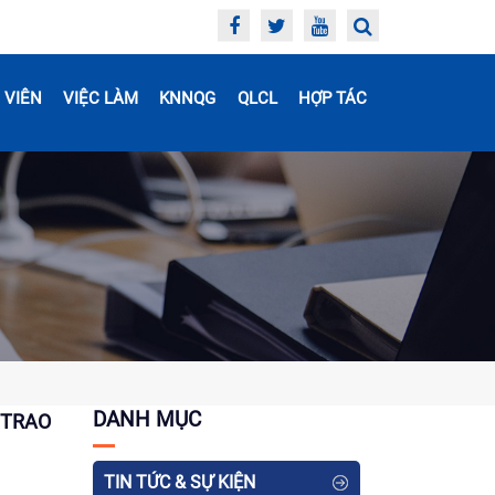
 VIÊN
VIỆC LÀM
KNNQG
QLCL
HỢP TÁC
DANH MỤC
 TRAO
TIN TỨC & SỰ KIỆN