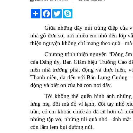
Share
Facebook
Twitter
Skype
Giữa những dãy núi trùng điệp của v
nhà gỗ đơn sơ, nơi nhiều em nhỏ đến lớp vẫ
thiện nguyện không chỉ mang theo quà - mà 
Chương trình thiện nguyện “Đông ấm t
của Đảng ủy, Ban Giám hiệu Trường Cao 
niên nhà trường phát động và thực hiện, 
Thanh niên, đã đến với Bản Lụng Cuông – 
động và biết ơn của bà con nơi đây.
Tôi không thể quên hình ảnh những
lưng mẹ, đôi má đỏ vì lạnh, đôi tay nhỏ x
trần, có em khoác chiếc áo đã cũ hơn cả tu
những tập vở, những túi quà nhỏ - ánh mắt 
còn lấm lem bụi đường núi.