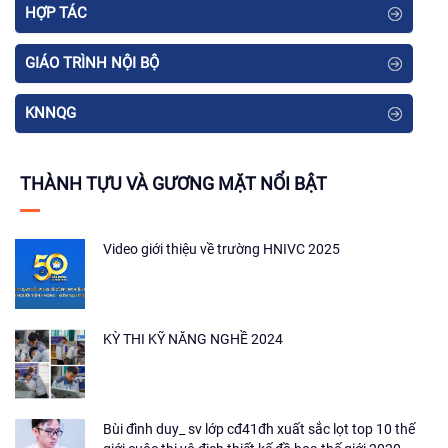
HỢP TÁC
GIÁO TRÌNH NỘI BỘ
KNNQG
THÀNH TỰU VÀ GƯƠNG MẶT NỔI BẬT
Video giới thiệu về trường HNIVC 2025
KỲ THI KỸ NĂNG NGHỀ 2024
Bùi đình duy_ sv lớp cđ41đh xuất sắc lọt top 10 thế