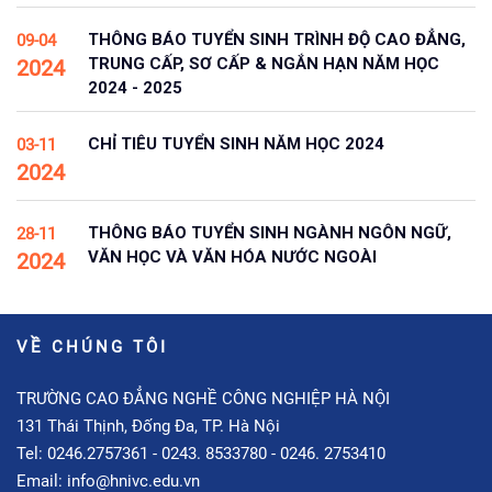
THÔNG BÁO TUYỂN SINH TRÌNH ĐỘ CAO ĐẲNG,
09-04
TRUNG CẤP, SƠ CẤP & NGẮN HẠN NĂM HỌC
2024
2024 - 2025
CHỈ TIÊU TUYỂN SINH NĂM HỌC 2024
03-11
2024
THÔNG BÁO TUYỂN SINH NGÀNH NGÔN NGỮ,
28-11
VĂN HỌC VÀ VĂN HÓA NƯỚC NGOÀI
2024
VỀ CHÚNG TÔI
TRƯỜNG CAO ĐẲNG NGHỀ CÔNG NGHIỆP HÀ NỘI
131 Thái Thịnh, Đống Đa, TP. Hà Nội
Tel: 0246.2757361 - 0243. 8533780 - 0246. 2753410
Email: info@hnivc.edu.vn