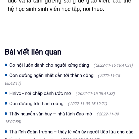
dục và là tấm gương sáng để giáo viên, các thế
hệ học sinh sinh viên học tập, noi theo.
Bài viết liên quan
Cơ hội luôn dành cho người xứng đáng
( 2022-11-15 16:41:31)
Con đường ngắn nhất dẫn tới thành công
( 2022-11-15
08:48:17)
Hnivc - nơi chấp cánh ước mơ
( 2022-11-15 08:41:33)
Con đường tới thành công
( 2022-11-09 15:19:21)
Thầy nguyễn văn huy – nhà lãnh đạo mở
( 2022-11-09
15:07:58)
Thủ lĩnh đoàn trường – thầy lê văn úy người tiếp lửa cho các