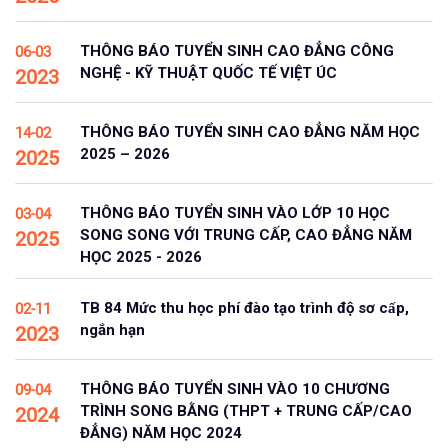
THÔNG BÁO TUYỂN SINH CAO ĐẲNG CÔNG
06-03
NGHỆ - KỸ THUẬT QUỐC TẾ VIỆT ÚC
2023
THÔNG BÁO TUYỂN SINH CAO ĐẲNG NĂM HỌC
14-02
2025 – 2026
2025
THÔNG BÁO TUYỂN SINH VÀO LỚP 10 HỌC
03-04
SONG SONG VỚI TRUNG CẤP, CAO ĐẲNG NĂM
2025
HỌC 2025 - 2026
TB 84 Mức thu học phí đào tạo trình độ sơ cấp,
02-11
ngắn hạn
2023
THÔNG BÁO TUYỂN SINH VÀO 10 CHƯƠNG
09-04
TRÌNH SONG BẰNG (THPT + TRUNG CẤP/CAO
2024
ĐẲNG) NĂM HỌC 2024