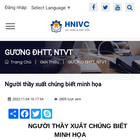
Đăng nhập
Select Language
▼
GƯƠNG ĐHTT, NTVT
Trang Chủ
|
Giới Thiệu
|
GƯƠNG ĐHTT, NTVT
Người thầy xuất chúng biết minh họa
2022-11-04 16:17:54
2809 lượt xem
Share
Facebook
Twitter
Skype
NGƯỜI THẦY XUẤT CHÚNG BIẾT
MINH HỌA