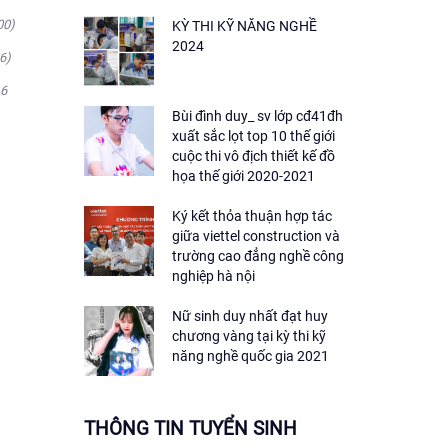
00)
KỲ THI KỸ NĂNG NGHỀ
2024
6)
16
Bùi đình duy_ sv lớp cđ41đh
xuất sắc lọt top 10 thế giới
cuộc thi vô địch thiết kế đồ
họa thế giới 2020-2021
Ký kết thỏa thuận hợp tác
giữa viettel construction và
trường cao đẳng nghề công
nghiệp hà nội
Nữ sinh duy nhất đạt huy
chương vàng tại kỳ thi kỹ
năng nghề quốc gia 2021
THÔNG TIN TUYỂN SINH