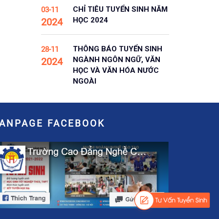
CHỈ TIÊU TUYỂN SINH NĂM
03-11
HỌC 2024
2024
THÔNG BÁO TUYỂN SINH
28-11
NGÀNH NGÔN NGỮ, VĂN
2024
HỌC VÀ VĂN HÓA NƯỚC
NGOÀI
FANPAGE FACEBOOK