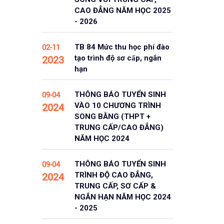
CAO ĐẲNG NĂM HỌC 2025
- 2026
TB 84 Mức thu học phí đào
02-11
tạo trình độ sơ cấp, ngắn
2023
hạn
THÔNG BÁO TUYỂN SINH
09-04
VÀO 10 CHƯƠNG TRÌNH
2024
SONG BẰNG (THPT +
TRUNG CẤP/CAO ĐẲNG)
NĂM HỌC 2024
THÔNG BÁO TUYỂN SINH
09-04
TRÌNH ĐỘ CAO ĐẲNG,
2024
TRUNG CẤP, SƠ CẤP &
NGẮN HẠN NĂM HỌC 2024
- 2025