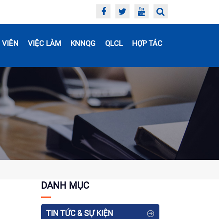
 VIÊN
VIỆC LÀM
KNNQG
QLCL
HỢP TÁC
DANH MỤC
TIN TỨC & SỰ KIỆN