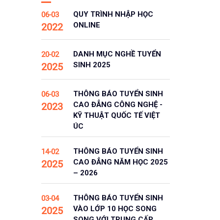
QUY TRÌNH NHẬP HỌC
06-03
ONLINE
2022
DANH MỤC NGHỀ TUYỂN
20-02
SINH 2025
2025
THÔNG BÁO TUYỂN SINH
06-03
CAO ĐẲNG CÔNG NGHỆ -
2023
KỸ THUẬT QUỐC TẾ VIỆT
ÚC
THÔNG BÁO TUYỂN SINH
14-02
CAO ĐẲNG NĂM HỌC 2025
2025
– 2026
THÔNG BÁO TUYỂN SINH
03-04
VÀO LỚP 10 HỌC SONG
2025
SONG VỚI TRUNG CẤP,