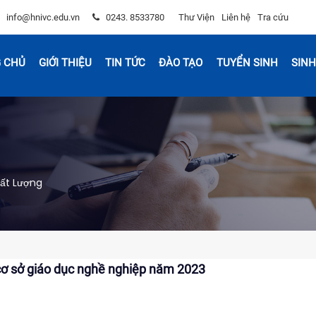
info@hnivc.edu.vn
0243. 8533780
Thư Viện
Liên hệ
Tra cứu
 CHỦ
GIỚI THIỆU
TIN TỨC
ĐÀO TẠO
TUYỂN SINH
SINH
ất Lượng
 cơ sở giáo dục nghề nghiệp năm 2023