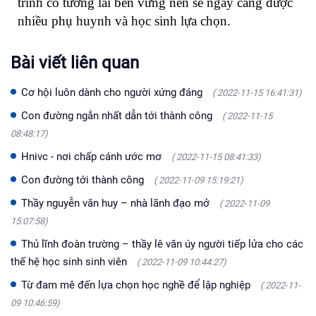
trình có tương lai bền vững nên sẽ ngày càng được
nhiều phụ huynh và học sinh lựa chọn.
Bài viết liên quan
Cơ hội luôn dành cho người xứng đáng
( 2022-11-15 16:41:31)
Con đường ngắn nhất dẫn tới thành công
( 2022-11-15
08:48:17)
Hnivc - nơi chấp cánh ước mơ
( 2022-11-15 08:41:33)
Con đường tới thành công
( 2022-11-09 15:19:21)
Thầy nguyễn văn huy – nhà lãnh đạo mở
( 2022-11-09
15:07:58)
Thủ lĩnh đoàn trường – thầy lê văn úy người tiếp lửa cho các
thế hệ học sinh sinh viên
( 2022-11-09 10:44:27)
Từ đam mê đến lựa chọn học nghề để lập nghiệp
( 2022-11-
09 10:46:59)