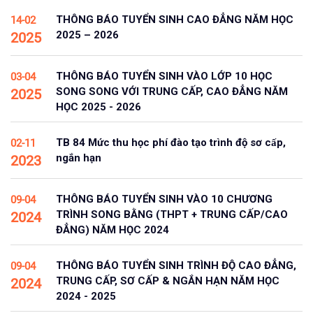
THÔNG BÁO TUYỂN SINH CAO ĐẲNG NĂM HỌC
14-02
2025 – 2026
2025
THÔNG BÁO TUYỂN SINH VÀO LỚP 10 HỌC
03-04
SONG SONG VỚI TRUNG CẤP, CAO ĐẲNG NĂM
2025
HỌC 2025 - 2026
TB 84 Mức thu học phí đào tạo trình độ sơ cấp,
02-11
ngắn hạn
2023
THÔNG BÁO TUYỂN SINH VÀO 10 CHƯƠNG
09-04
TRÌNH SONG BẰNG (THPT + TRUNG CẤP/CAO
2024
ĐẲNG) NĂM HỌC 2024
THÔNG BÁO TUYỂN SINH TRÌNH ĐỘ CAO ĐẲNG,
09-04
TRUNG CẤP, SƠ CẤP & NGẮN HẠN NĂM HỌC
2024
2024 - 2025