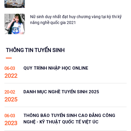
Nữ sinh duy nhất đạt huy chương vàng tại kỳ thi kỹ
năng nghề quốc gia 2021
THÔNG TIN TUYỂN SINH
QUY TRÌNH NHẬP HỌC ONLINE
06-03
2022
DANH MỤC NGHỀ TUYỂN SINH 2025
20-02
2025
THÔNG BÁO TUYỂN SINH CAO ĐẲNG CÔNG
06-03
NGHỆ - KỸ THUẬT QUỐC TẾ VIỆT ÚC
2023