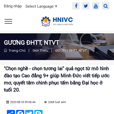
Đăng nhập
Select Language
▼
GƯƠNG ĐHTT, NTVT
Trang Chủ
|
Giới Thiệu
|
GƯƠNG ĐHTT, NTVT
"Chọn nghề - chọn tương lai" quả ngọt từ mô hình
đào tạo Cao đẳng 9+ giúp Minh Đức viết tiếp ước
mơ, quyết tâm chinh phục tấm bằng Đại học ở
tuổi 20.
2023-08-18 09:06:44
2268 lượt xem
Share
Facebook
Twitter
Skype