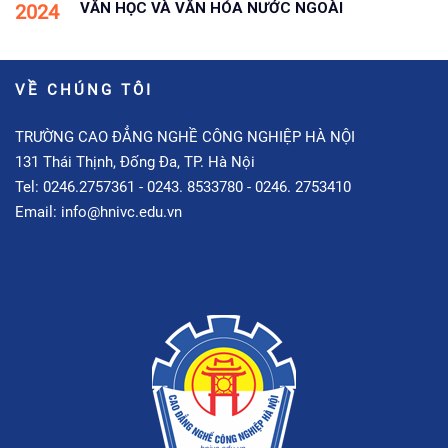
VĂN HỌC VÀ VĂN HÓA NƯỚC NGOÀI
2024
VỀ CHÚNG TÔI
TRƯỜNG CAO ĐẲNG NGHỀ CÔNG NGHIỆP HÀ NỘI
131 Thái Thịnh, Đống Đa, TP. Hà Nội
Tel: 0246.2757361 - 0243. 8533780 - 0246. 2753410
Email: info@hnivc.edu.vn