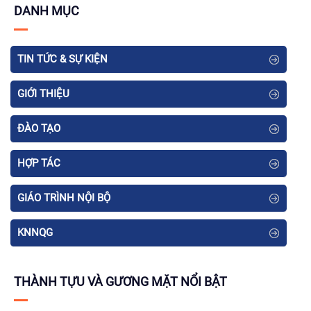
DANH MỤC
TIN TỨC & SỰ KIỆN
GIỚI THIỆU
ĐÀO TẠO
HỢP TÁC
GIÁO TRÌNH NỘI BỘ
KNNQG
THÀNH TỰU VÀ GƯƠNG MẶT NỔI BẬT