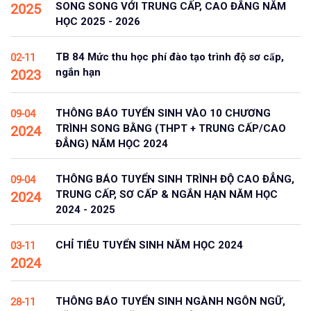
SONG SONG VỚI TRUNG CẤP, CAO ĐẲNG NĂM
2025
HỌC 2025 - 2026
TB 84 Mức thu học phí đào tạo trình độ sơ cấp,
02-11
ngắn hạn
2023
THÔNG BÁO TUYỂN SINH VÀO 10 CHƯƠNG
09-04
TRÌNH SONG BẰNG (THPT + TRUNG CẤP/CAO
2024
ĐẲNG) NĂM HỌC 2024
THÔNG BÁO TUYỂN SINH TRÌNH ĐỘ CAO ĐẲNG,
09-04
TRUNG CẤP, SƠ CẤP & NGẮN HẠN NĂM HỌC
2024
2024 - 2025
CHỈ TIÊU TUYỂN SINH NĂM HỌC 2024
03-11
2024
THÔNG BÁO TUYỂN SINH NGÀNH NGÔN NGỮ,
28-11