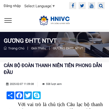
Đăng nhập
Select Language
▼
GƯƠNG ĐHTT, NTVT
Trang Chủ
|
Giới Thiệu
|
GƯƠNG ĐHTT, NTVT
CÁN BỘ ĐOÀN THANH NIÊN TIÊN PHONG DẪN
ĐẦU
2025-02-07 11:09:08
558 lượt xem
Share
Facebook
Twitter
Skype
Với vai trò là chủ tịch Câu lạc bộ thanh