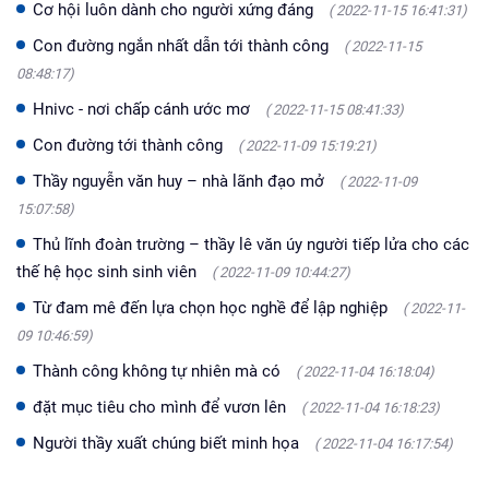
Cơ hội luôn dành cho người xứng đáng
( 2022-11-15 16:41:31)
Con đường ngắn nhất dẫn tới thành công
( 2022-11-15
08:48:17)
Hnivc - nơi chấp cánh ước mơ
( 2022-11-15 08:41:33)
Con đường tới thành công
( 2022-11-09 15:19:21)
Thầy nguyễn văn huy – nhà lãnh đạo mở
( 2022-11-09
15:07:58)
Thủ lĩnh đoàn trường – thầy lê văn úy người tiếp lửa cho các
thế hệ học sinh sinh viên
( 2022-11-09 10:44:27)
Từ đam mê đến lựa chọn học nghề để lập nghiệp
( 2022-11-
09 10:46:59)
Thành công không tự nhiên mà có
( 2022-11-04 16:18:04)
đặt mục tiêu cho mình để vươn lên
( 2022-11-04 16:18:23)
Người thầy xuất chúng biết minh họa
( 2022-11-04 16:17:54)