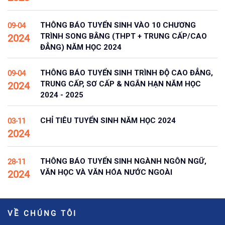
THÔNG BÁO TUYỂN SINH VÀO 10 CHƯƠNG
09-04
TRÌNH SONG BẰNG (THPT + TRUNG CẤP/CAO
2024
ĐẲNG) NĂM HỌC 2024
THÔNG BÁO TUYỂN SINH TRÌNH ĐỘ CAO ĐẲNG,
09-04
TRUNG CẤP, SƠ CẤP & NGẮN HẠN NĂM HỌC
2024
2024 - 2025
CHỈ TIÊU TUYỂN SINH NĂM HỌC 2024
03-11
2024
THÔNG BÁO TUYỂN SINH NGÀNH NGÔN NGỮ,
28-11
VĂN HỌC VÀ VĂN HÓA NƯỚC NGOÀI
2024
VỀ CHÚNG TÔI