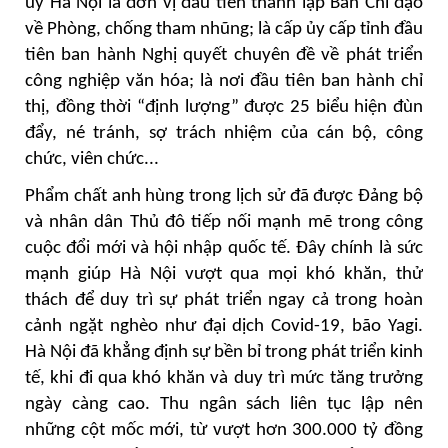
ủy Hà Nội là đơn vị đầu tiên thành lập Ban Chỉ đạo
về Phòng, chống tham nhũng; là cấp ủy cấp tỉnh đầu
tiên ban hành Nghị quyết chuyên đề về phát triển
công nghiệp văn hóa; là nơi đầu tiên ban hành chỉ
thị, đồng thời “định lượng” được 25 biểu hiện đùn
đẩy, né tránh, sợ trách nhiệm của cán bộ, công
chức, viên chức...
Phẩm chất anh hùng trong lịch sử đã được Đảng bộ
và nhân dân Thủ đô tiếp nối mạnh mẽ trong công
cuộc đổi mới và hội nhập quốc tế. Đây chính là sức
mạnh giúp Hà Nội vượt qua mọi khó khăn, thử
thách để duy trì sự phát triển ngay cả trong hoàn
cảnh ngặt nghèo như đại dịch Covid-19, bão Yagi.
Hà Nội đã khẳng định sự bền bỉ trong phát triển kinh
tế, khi đi qua khó khăn và duy trì mức tăng trưởng
ngày càng cao. Thu ngân sách liên tục lập nên
những cột mốc mới, từ vượt hơn 300.000 tỷ đồng