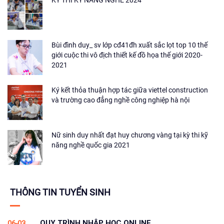
KỲ THI KỸ NĂNG NGHỀ 2024
Bùi đình duy_ sv lớp cđ41đh xuất sắc lọt top 10 thế
giới cuộc thi vô địch thiết kế đồ họa thế giới 2020-
2021
Ký kết thỏa thuận hợp tác giữa viettel construction
và trường cao đẳng nghề công nghiệp hà nội
Nữ sinh duy nhất đạt huy chương vàng tại kỳ thi kỹ
năng nghề quốc gia 2021
THÔNG TIN TUYỂN SINH
QUY TRÌNH NHẬP HỌC ONLINE
06-03