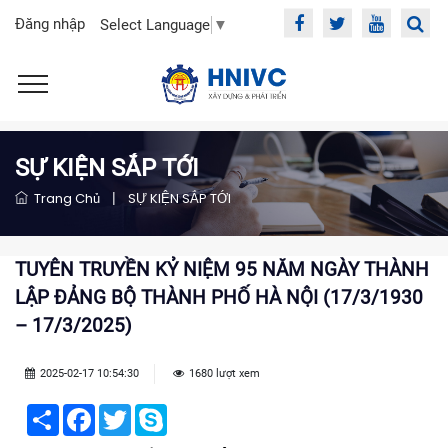
Đăng nhập
Select Language
▼
SỰ KIỆN SẮP TỚI
Trang Chủ
|
SỰ KIỆN SẮP TỚI
TUYÊN TRUYỀN KỶ NIỆM 95 NĂM NGÀY THÀNH
LẬP ĐẢNG BỘ THÀNH PHỐ HÀ NỘI (17/3/1930
– 17/3/2025)
2025-02-17 10:54:30
1680 lượt xem
Share
Facebook
Twitter
Skype