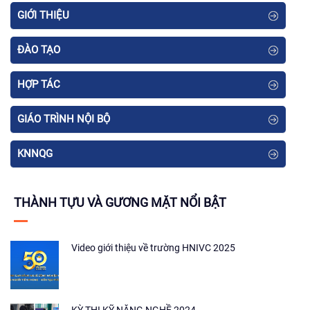
GIỚI THIỆU
ĐÀO TẠO
HỢP TÁC
GIÁO TRÌNH NỘI BỘ
KNNQG
THÀNH TỰU VÀ GƯƠNG MẶT NỔI BẬT
Video giới thiệu về trường HNIVC 2025