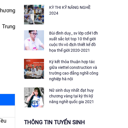
KỲ THI KỸ NĂNG NGHỀ
 chương
2024
 Trung
Bùi đình duy_ sv lớp cđ41đh
xuất sắc lọt top 10 thế giới
cuộc thi vô địch thiết kế đồ
họa thế giới 2020-2021
Ký kết thỏa thuận hợp tác
giữa viettel construction và
trường cao đẳng nghề công
nghiệp hà nội
Nữ sinh duy nhất đạt huy
chương vàng tại kỳ thi kỹ
năng nghề quốc gia 2021
iều
THÔNG TIN TUYỂN SINH