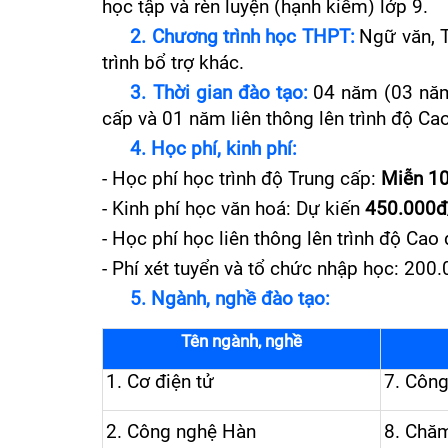
học tập và rèn luyện (hạnh kiểm) lớp 9.
2. Chương trình học THPT:
Ngữ văn, T
trình bổ trợ khác.
3. Thời gian đào tạo:
04 năm (0
3 năm
cấp và 01 năm liên thông lên trình độ Ca
4. Học phí, kinh phí:
-
Học phí học trình độ Trung cấp:
Miễn 10
- Kinh phí học văn hoá: Dự kiến
450.000đ
- Học phí học liên thông lên trình độ Cao
- Phí xét tuyển và tổ chức nhập học: 200
5
. Ngành, nghề đào tạo:
Tên ngành
,
nghề
1. Cơ
điện tử
7.
Công
2.
Công nghệ Hàn
8.
Chăm