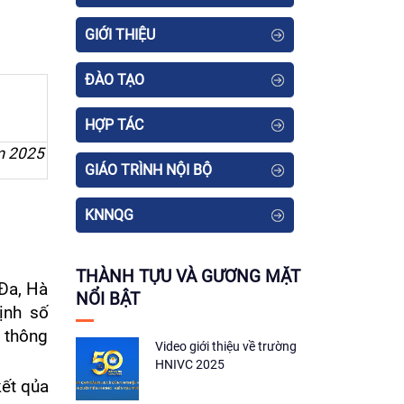
GIỚI THIỆU
ĐÀO TẠO
HỢP TÁC
m 2025
GIÁO TRÌNH NỘI BỘ
KNNQG
THÀNH TỰU VÀ GƯƠNG MẶT
 Đa, Hà
NỔI BẬT
ịnh số
 thông
Video giới thiệu về trường
HNIVC 2025
kết qủa