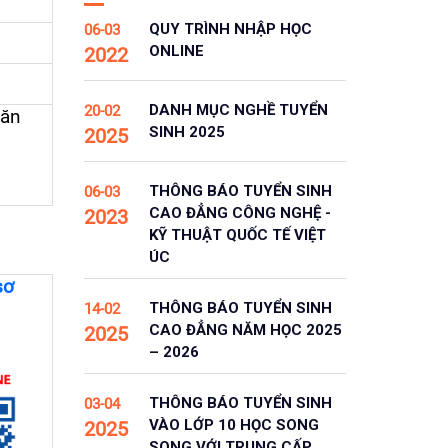
QUY TRÌNH NHẬP HỌC
06-03
ONLINE
2022
DANH MỤC NGHỀ TUYỂN
20-02
 ăn
SINH 2025
2025
THÔNG BÁO TUYỂN SINH
06-03
CAO ĐẲNG CÔNG NGHỆ -
2023
KỸ THUẬT QUỐC TẾ VIỆT
ÚC
sơ
THÔNG BÁO TUYỂN SINH
14-02
CAO ĐẲNG NĂM HỌC 2025
2025
– 2026
THÔNG BÁO TUYỂN SINH
03-04
VÀO LỚP 10 HỌC SONG
2025
SONG VỚI TRUNG CẤP,