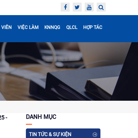
 VIÊN
VIỆC LÀM
KNNQG
QLCL
HỢP TÁC
DANH MỤC
5 -
TIN TỨC & SỰ KIỆN