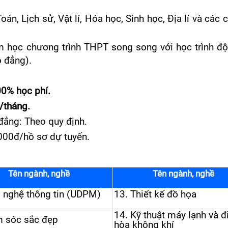
oán, Lịch sử, Vật lí, Hóa học, Sinh học, Địa lí và các
 học chương trình THPT song song với học trình độ
o đẳng).
0% học phí.
/tháng.
 đẳng: Theo quy định.
.000đ/hồ sơ dự tuyển.
Tên ngành
,
nghề
Tên ngành
,
nghề
 nghệ thông tin
(
UDPM
)
13.
Thiết kế đồ họa
14.
K
ỹ thuật máy lạnh
và đ
 sóc sắc đẹp
hòa không khí