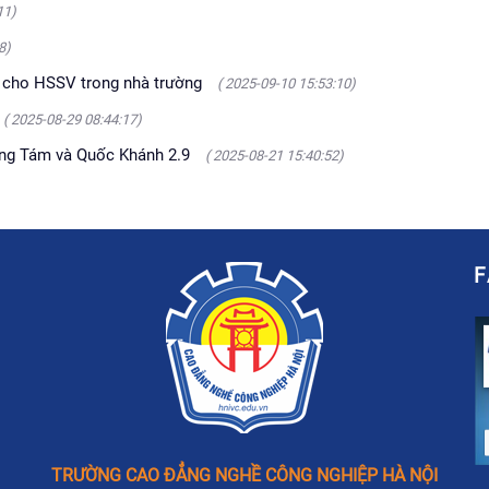
11)
8)
ật cho HSSV trong nhà trường
( 2025-09-10 15:53:10)
( 2025-08-29 08:44:17)
áng Tám và Quốc Khánh 2.9
( 2025-08-21 15:40:52)
TRƯỜNG CAO ĐẲNG NGHỀ CÔNG NGHIỆP HÀ NỘI