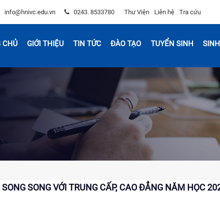
info@hnivc.edu.vn
0243. 8533780
Thư Viện
Liên hệ
Tra cứu
 CHỦ
GIỚI THIỆU
TIN TỨC
ĐÀO TẠO
TUYỂN SINH
SINH
 SONG SONG VỚI TRUNG CẤP, CAO ĐẲNG NĂM HỌC 202