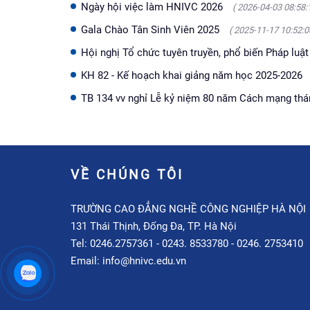
Ngày hội việc làm HNIVC 2026
( 2026-04-03 08:58:
Gala Chào Tân Sinh Viên 2025
( 2025-11-17 10:52:0
Hội nghị Tổ chức tuyên truyền, phổ biến Pháp lu
KH 82 - Kế hoạch khai giảng năm học 2025-2026
TB 134 vv nghỉ Lễ kỷ niệm 80 năm Cách mạng th
VỀ CHÚNG TÔI
TRƯỜNG CAO ĐẲNG NGHỀ CÔNG NGHIỆP HÀ NỘI
131 Thái Thịnh, Đống Đa, TP. Hà Nội
Tel: 0246.2757361 - 0243. 8533780 - 0246. 2753410
Email: info@hnivc.edu.vn