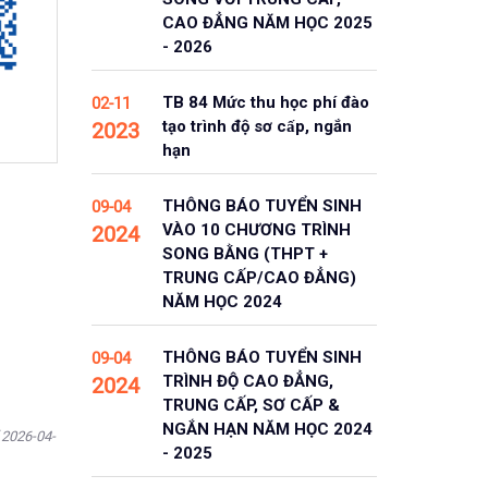
CAO ĐẲNG NĂM HỌC 2025
- 2026
TB 84 Mức thu học phí đào
02-11
tạo trình độ sơ cấp, ngắn
2023
hạn
THÔNG BÁO TUYỂN SINH
09-04
VÀO 10 CHƯƠNG TRÌNH
2024
SONG BẰNG (THPT +
TRUNG CẤP/CAO ĐẲNG)
NĂM HỌC 2024
THÔNG BÁO TUYỂN SINH
09-04
TRÌNH ĐỘ CAO ĐẲNG,
2024
TRUNG CẤP, SƠ CẤP &
NGẮN HẠN NĂM HỌC 2024
 2026-04-
- 2025