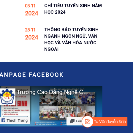
CHỈ TIÊU TUYỂN SINH NĂM
03-11
HỌC 2024
2024
THÔNG BÁO TUYỂN SINH
28-11
NGÀNH NGÔN NGỮ, VĂN
2024
HỌC VÀ VĂN HÓA NƯỚC
NGOÀI
FANPAGE FACEBOOK