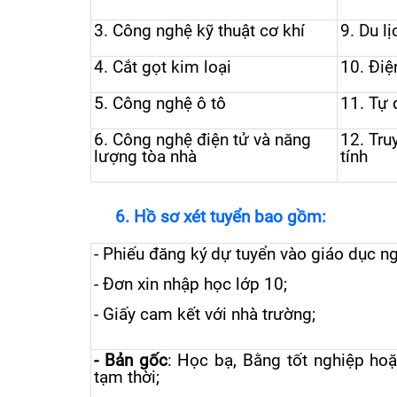
3.
Công
nghệ kỹ thuật cơ khí
9.
Du lị
4.
Cắt gọt kim loại
10.
Điệ
5.
Công nghệ ô tô
11.
Tự 
6.
Công nghệ điện tử và năng
12.
Tru
lượng tòa nhà
tính
6
. Hồ sơ xét tuyển bao gồm:
-
Phiếu đăng ký
dự tuyển vào giáo dục n
-
Đơn xin nhập
học
lớp 10
;
- Giấy cam kết với nhà trường;
-
Bản gốc
: Học
bạ
, Bằng tốt nghiệp hoặ
tạm thời
;