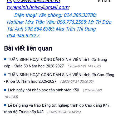
http://www.hnivc.edu.vn
;
email:
tuyensinh.hnivc@gmail.com
;
Điện thoại Văn phòng: 024.385.33780;
Hotline
:
Mrs Trần Vân: 086.776.2585; Mr Trí Đức
Tài Anh 098.554.6389; Mrs Trần Thị Dung
034.946.5732
./.
Bài viết liên quan
TUẦN SINH HOẠT CÔNG DÂN SINH VIÊN trình độ Trung
cấp - Khóa 50 Năm học 2026-2027
( 2026-07-21 14:17:52)
TUẦN SINH HOẠT CÔNG DÂN SINH VIÊN trình độ Cao đẳng
- Khóa 50 Năm học 2026-2027
( 2026-07-21 00:00:00)
Lịch ngày hội nhập học tân sinh viên K50
( 2026-07-08
16:10:53)
Lễ bế giảng và trao bằng tốt nghiệp trình độ Cao đẳng K47,
trình độ Trung cấp K48
( 2026-06-24 14:14:25)