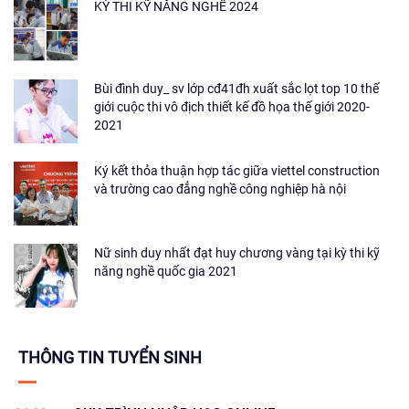
KỲ THI KỸ NĂNG NGHỀ 2024
Bùi đình duy_ sv lớp cđ41đh xuất sắc lọt top 10 thế
giới cuộc thi vô địch thiết kế đồ họa thế giới 2020-
2021
Ký kết thỏa thuận hợp tác giữa viettel construction
và trường cao đẳng nghề công nghiệp hà nội
Nữ sinh duy nhất đạt huy chương vàng tại kỳ thi kỹ
năng nghề quốc gia 2021
THÔNG TIN TUYỂN SINH