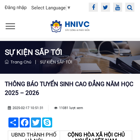
Đăng nhập
Select Language
▼
SỰ KIỆN SẮP TỚI
Trang Chủ
|
SỰ KIỆN SẮP TỚI
THÔNG BÁO TUYỂN SINH CAO ĐẲNG NĂM HỌC
2025 – 2026
2025-02-17 10:51:31
11081 lượt xem
Share
Facebook
Twitter
Skype
UBND THÀNH PHỐ
CỘNG HÒA XÃ HỘI CHỦ