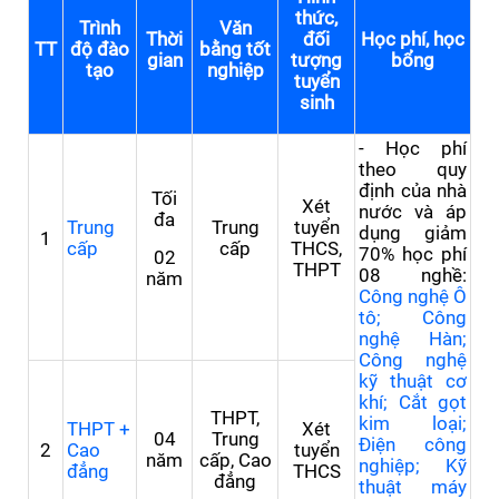
thức,
Trình
Văn
Thời
đối
Học phí, học
TT
độ đào
bằng tốt
gian
tượng
bổng
tạo
nghiệp
tuyển
sinh
- Học phí
theo quy
định của nhà
Tối
Xét
nước và áp
đa
Trung
Trung
tuyển
dụng giảm
1
cấp
cấp
THCS,
70% học phí
02
THPT
08 nghề:
năm
Công nghệ Ô
tô; Công
nghệ Hàn;
Công nghệ
kỹ thuật cơ
khí; Cắt gọt
THPT,
kim loại;
THPT +
Xét
04
Trung
Điện công
2
Ca
o
tuyển
năm
cấp, Cao
nghiệp; Kỹ
đẳng
THCS
đẳng
thuật máy