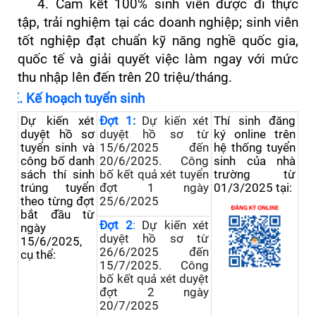
4. Cam kết 100% sinh viên được đi thực
tập, trải nghiệm tại các doanh nghiệp; sinh viên
tốt nghiệp đạt chuẩn kỹ năng nghề quốc gia,
quốc tế và giải quyết việc làm ngay với mức
thu nhập lên đến trên 20 triệu/tháng.
E. Kế hoạch tuyển sinh
Dự
kiến x
ét
Đợt 1:
Dự
kiến x
ét
Thí sinh đăng
duyệt hồ sơ
duyệt hồ sơ từ
ký online trên
tuyển sinh và
15/6/2025 đến
hệ thống tuyển
công bố danh
20/6/2025. Công
sinh của nhà
sách thí sinh
bố kết quả xét tuyển
trường từ
trúng tuyển
đợt 1 ngày
01/
3
/2025 tại:
theo từng đợt
25/6/2025
bắt đầu từ
Đợt 2
:
Dự
kiến x
ét
ngày
duyệt hồ sơ từ
15/6/2025,
26/6/2025 đến
cụ thể:
15/7/2025. Công
bố kết quả xét duyệt
đợt 2 ngày
20/7/2025