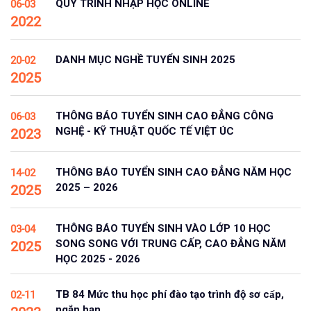
QUY TRÌNH NHẬP HỌC ONLINE
06-03
2022
DANH MỤC NGHỀ TUYỂN SINH 2025
20-02
2025
THÔNG BÁO TUYỂN SINH CAO ĐẲNG CÔNG
06-03
NGHỆ - KỸ THUẬT QUỐC TẾ VIỆT ÚC
2023
THÔNG BÁO TUYỂN SINH CAO ĐẲNG NĂM HỌC
14-02
2025 – 2026
2025
THÔNG BÁO TUYỂN SINH VÀO LỚP 10 HỌC
03-04
SONG SONG VỚI TRUNG CẤP, CAO ĐẲNG NĂM
2025
HỌC 2025 - 2026
TB 84 Mức thu học phí đào tạo trình độ sơ cấp,
02-11
ngắn hạn