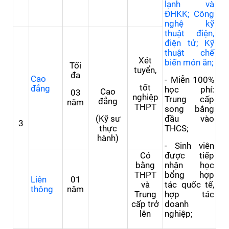
lạnh và
ĐHKK; Công
nghệ kỹ
thuật điện,
điện tử; Kỹ
thuật chế
Xét
biến món ăn;
Tối
tuyển,
đa
Cao
- Miễn 100%
tốt
đẳng
học phí:
Cao
03
nghiệp
Trung cấp
đẳng
năm
THPT
song bằng
(Kỹ sư
đầu vào
3
thực
THCS;
hành)
- Sinh viên
Có
được tiếp
bằng
nhận học
THPT
bổng hợp
Liên
01
và
tác quốc tế,
thông
năm
Trung
hợp tác
cấp trở
doanh
lên
nghiệp;