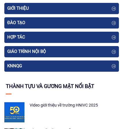
GIỚI THIỆU
ĐÀO TẠO
HỢP TÁC
GIÁO TRÌNH NỘI BỘ
KNNQG
THÀNH TỰU VÀ GƯƠNG MẶT NỔI BẬT
Video giới thiệu về trường HNIVC 2025