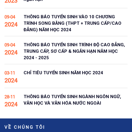
2023
THÔNG BÁO TUYỂN SINH VÀO 10 CHƯƠNG
09-04
TRÌNH SONG BẰNG (THPT + TRUNG CẤP/CAO
2024
ĐẲNG) NĂM HỌC 2024
THÔNG BÁO TUYỂN SINH TRÌNH ĐỘ CAO ĐẲNG,
09-04
TRUNG CẤP, SƠ CẤP & NGẮN HẠN NĂM HỌC
2024
2024 - 2025
CHỈ TIÊU TUYỂN SINH NĂM HỌC 2024
03-11
2024
THÔNG BÁO TUYỂN SINH NGÀNH NGÔN NGỮ,
28-11
VĂN HỌC VÀ VĂN HÓA NƯỚC NGOÀI
2024
VỀ CHÚNG TÔI