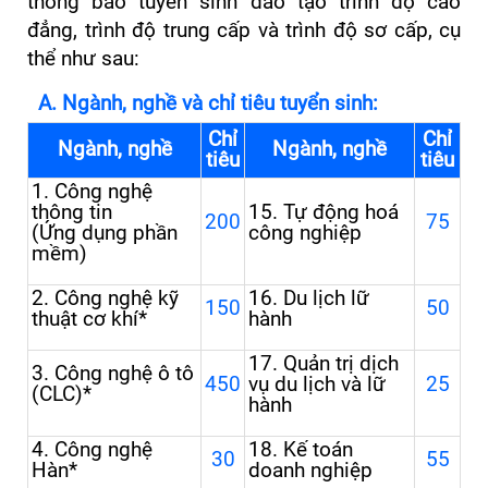
thông báo tuyển sinh đào tạo trình độ cao
đẳng, trình độ trung cấp và trình độ sơ cấp, cụ
thể như sau:
A. Ngành, nghề và chỉ tiêu tuyển sinh:
Chỉ
Chỉ
Ngành
, n
ghề
Ngành
, n
ghề
tiêu
tiêu
1. Công nghệ
thông tin
15. Tự động hoá
200
75
(Ứng dụng phần
công nghiệp
mềm)
2. Công nghệ kỹ
16. Du lịch lữ
150
50
thuật cơ khí
*
hành
17. Quản trị dịch
3. Công nghệ ô tô
450
vụ du lịch và lữ
25
(CLC)
*
hành
4. Công nghệ
1
8
. Kế toán
30
55
Hàn
*
doanh nghiệp