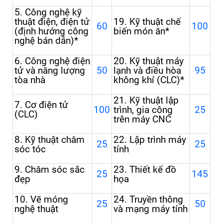
5. Công nghệ kỹ
thuật điện, điện tử
1
9
. Kỹ thuật chế
60
100
(định hướng công
biến món ăn
*
nghệ bán dẫn)*
6. Công nghệ điện
20. Kỹ thuật máy
tử và năng lượng
50
lạnh và điều hòa
95
tòa nhà
không khí (CLC)*
21. Kỹ thuật lập
7. Cơ điện tử
100
trình, gia công
25
(CLC)
trên máy CNC
8. Kỹ
thuật chăm
22
. Lập trình máy
25
25
sóc tóc
tính
9. Chăm sóc sắc
23
. Thiết kế đồ
25
145
đẹp
họa
10. Vẽ móng
24. Truyền thông
25
50
nghệ thuật
và mạng máy tính