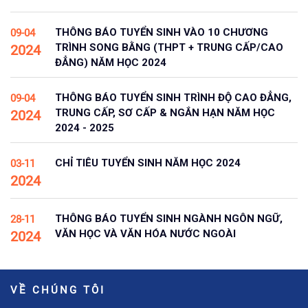
THÔNG BÁO TUYỂN SINH VÀO 10 CHƯƠNG
09-04
TRÌNH SONG BẰNG (THPT + TRUNG CẤP/CAO
2024
ĐẲNG) NĂM HỌC 2024
THÔNG BÁO TUYỂN SINH TRÌNH ĐỘ CAO ĐẲNG,
09-04
TRUNG CẤP, SƠ CẤP & NGẮN HẠN NĂM HỌC
2024
2024 - 2025
CHỈ TIÊU TUYỂN SINH NĂM HỌC 2024
03-11
2024
THÔNG BÁO TUYỂN SINH NGÀNH NGÔN NGỮ,
28-11
VĂN HỌC VÀ VĂN HÓA NƯỚC NGOÀI
2024
VỀ CHÚNG TÔI