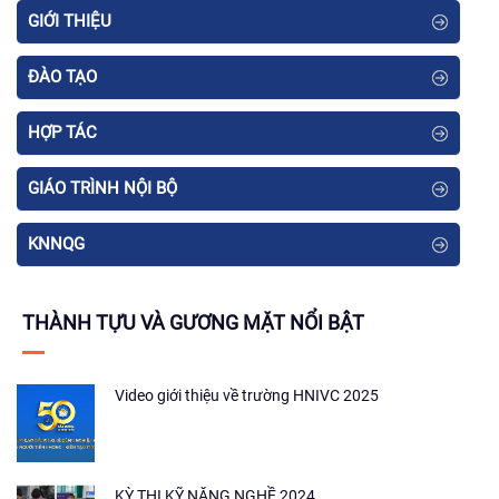
GIỚI THIỆU
ĐÀO TẠO
HỢP TÁC
GIÁO TRÌNH NỘI BỘ
KNNQG
THÀNH TỰU VÀ GƯƠNG MẶT NỔI BẬT
Video giới thiệu về trường HNIVC 2025
KỲ THI KỸ NĂNG NGHỀ 2024