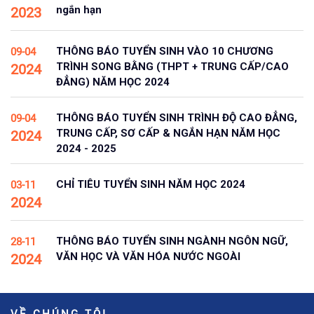
ngắn hạn
2023
THÔNG BÁO TUYỂN SINH VÀO 10 CHƯƠNG
09-04
TRÌNH SONG BẰNG (THPT + TRUNG CẤP/CAO
2024
ĐẲNG) NĂM HỌC 2024
THÔNG BÁO TUYỂN SINH TRÌNH ĐỘ CAO ĐẲNG,
09-04
TRUNG CẤP, SƠ CẤP & NGẮN HẠN NĂM HỌC
2024
2024 - 2025
CHỈ TIÊU TUYỂN SINH NĂM HỌC 2024
03-11
2024
THÔNG BÁO TUYỂN SINH NGÀNH NGÔN NGỮ,
28-11
VĂN HỌC VÀ VĂN HÓA NƯỚC NGOÀI
2024
VỀ CHÚNG TÔI