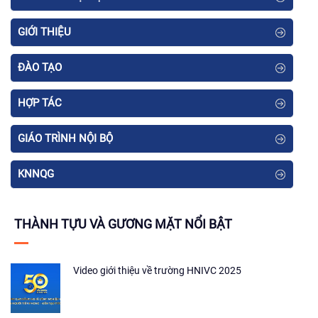
GIỚI THIỆU
ĐÀO TẠO
HỢP TÁC
GIÁO TRÌNH NỘI BỘ
KNNQG
THÀNH TỰU VÀ GƯƠNG MẶT NỔI BẬT
Video giới thiệu về trường HNIVC 2025