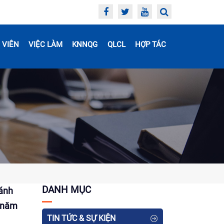
 VIÊN
VIỆC LÀM
KNNQG
QLCL
HỢP TÁC
DANH MỤC
đánh
ị năm
TIN TỨC & SỰ KIỆN