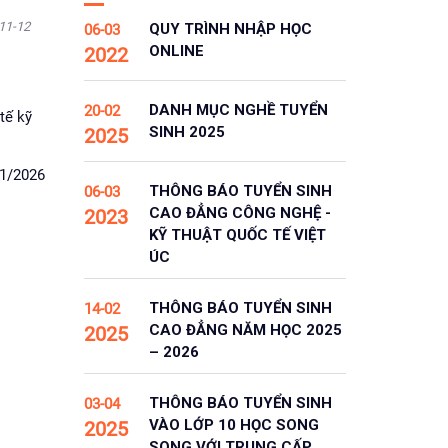
-11-12
QUY TRÌNH NHẬP HỌC
06-03
ONLINE
2022
DANH MỤC NGHỀ TUYỂN
20-02
tế kỹ
SINH 2025
2025
 1/2026
THÔNG BÁO TUYỂN SINH
06-03
CAO ĐẲNG CÔNG NGHỆ -
2023
KỸ THUẬT QUỐC TẾ VIỆT
ÚC
THÔNG BÁO TUYỂN SINH
14-02
CAO ĐẲNG NĂM HỌC 2025
2025
– 2026
THÔNG BÁO TUYỂN SINH
03-04
VÀO LỚP 10 HỌC SONG
2025
SONG VỚI TRUNG CẤP,