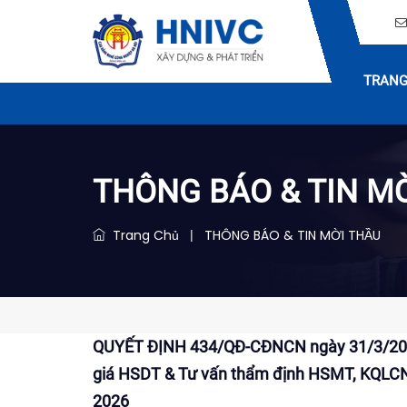
TRANG
THÔNG BÁO & TIN M
Trang Chủ
THÔNG BÁO & TIN MỜI THẦU
|
QUYẾT ĐỊNH 434/QĐ-CĐNCN ngày 31/3/2026 V
giá HSDT & Tư vấn thẩm định HSMT, KQLCNT
2026