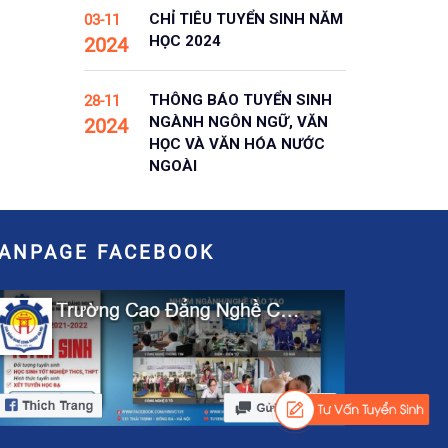
CHỈ TIÊU TUYỂN SINH NĂM
03-11
HỌC 2024
2024
THÔNG BÁO TUYỂN SINH
28-11
NGÀNH NGÔN NGỮ, VĂN
2024
HỌC VÀ VĂN HÓA NƯỚC
NGOÀI
FANPAGE FACEBOOK