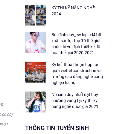
KỲ THI KỸ NĂNG NGHỀ
2024
Bùi đình duy_ sv lớp cđ41đh
xuất sắc lọt top 10 thế giới
cuộc thi vô địch thiết kế đồ
họa thế giới 2020-2021
Ký kết thỏa thuận hợp tác
giữa viettel construction và
trường cao đẳng nghề công
nghiệp hà nội
Nữ sinh duy nhất đạt huy
chương vàng tại kỳ thi kỹ
0)
năng nghề quốc gia 2021
0:00:00)
05-21
THÔNG TIN TUYỂN SINH