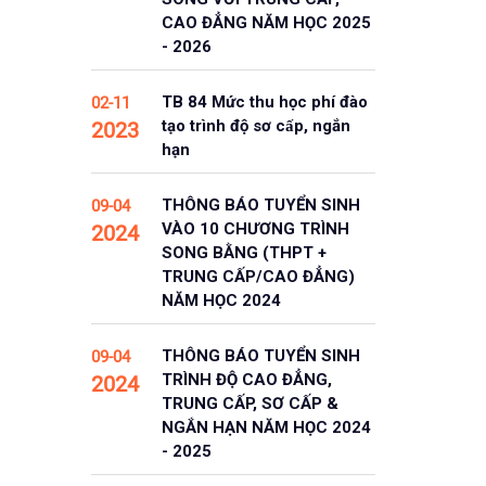
CAO ĐẲNG NĂM HỌC 2025
- 2026
TB 84 Mức thu học phí đào
02-11
tạo trình độ sơ cấp, ngắn
2023
hạn
THÔNG BÁO TUYỂN SINH
09-04
VÀO 10 CHƯƠNG TRÌNH
2024
SONG BẰNG (THPT +
TRUNG CẤP/CAO ĐẲNG)
NĂM HỌC 2024
THÔNG BÁO TUYỂN SINH
09-04
TRÌNH ĐỘ CAO ĐẲNG,
2024
TRUNG CẤP, SƠ CẤP &
NGẮN HẠN NĂM HỌC 2024
- 2025