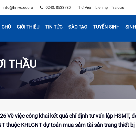
info@hnivc.edu.vn
0243. 8533780
Thư Viện
Liên hệ
Tra cứu
 CHỦ
GIỚI THIỆU
TIN TỨC
ĐÀO TẠO
TUYỂN SINH
SINH
ỜI THẦU
ề việc công khai kết quả chỉ định tư vấn lập HSMT, 
 thuộc KHLCNT dự toán mua sắm tài sản trang thiết b