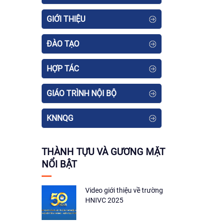
GIỚI THIỆU
ĐÀO TẠO
HỢP TÁC
GIÁO TRÌNH NỘI BỘ
KNNQG
THÀNH TỰU VÀ GƯƠNG MẶT
NỔI BẬT
Video giới thiệu về trường
HNIVC 2025