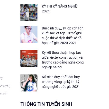
KỲ THI KỸ NĂNG NGHỀ
2024
Bùi đình duy_ sv lớp cđ41đh
xuất sắc lọt top 10 thế giới
cuộc thi vô địch thiết kế đồ
họa thế giới 2020-2021
Ký kết thỏa thuận hợp tác
giữa viettel construction và
trường cao đẳng nghề công
nghiệp hà nội
Nữ sinh duy nhất đạt huy
0)
chương vàng tại kỳ thi kỹ
0:00:00)
năng nghề quốc gia 2021
05-21
THÔNG TIN TUYỂN SINH