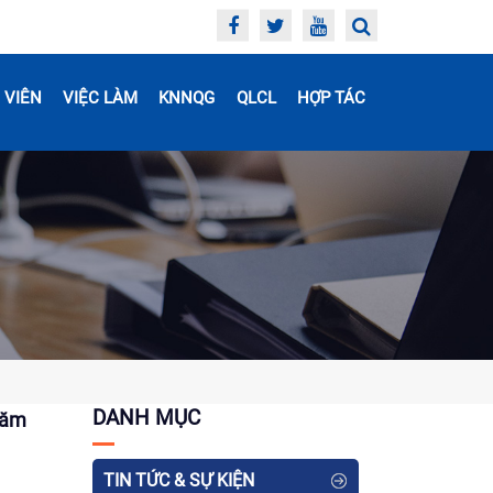
 VIÊN
VIỆC LÀM
KNNQG
QLCL
HỢP TÁC
DANH MỤC
năm
TIN TỨC & SỰ KIỆN