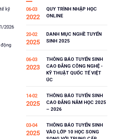
tế kỹ
QUY TRÌNH NHẬP HỌC
06-03
ONLINE
2022
 1/2026
DANH MỤC NGHỀ TUYỂN
20-02
SINH 2025
2025
 động
THÔNG BÁO TUYỂN SINH
06-03
CAO ĐẲNG CÔNG NGHỆ -
2023
KỸ THUẬT QUỐC TẾ VIỆT
ÚC
THÔNG BÁO TUYỂN SINH
14-02
CAO ĐẲNG NĂM HỌC 2025
2025
– 2026
THÔNG BÁO TUYỂN SINH
03-04
VÀO LỚP 10 HỌC SONG
2025
SONG VỚI TRUNG CẤP,