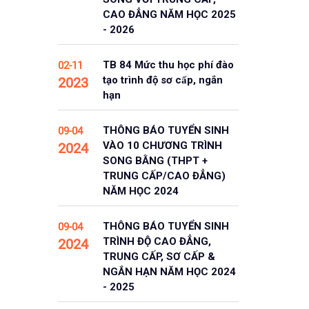
CAO ĐẲNG NĂM HỌC 2025
- 2026
TB 84 Mức thu học phí đào
02-11
tạo trình độ sơ cấp, ngắn
2023
hạn
THÔNG BÁO TUYỂN SINH
09-04
VÀO 10 CHƯƠNG TRÌNH
2024
SONG BẰNG (THPT +
TRUNG CẤP/CAO ĐẲNG)
NĂM HỌC 2024
THÔNG BÁO TUYỂN SINH
09-04
TRÌNH ĐỘ CAO ĐẲNG,
2024
TRUNG CẤP, SƠ CẤP &
NGẮN HẠN NĂM HỌC 2024
- 2025