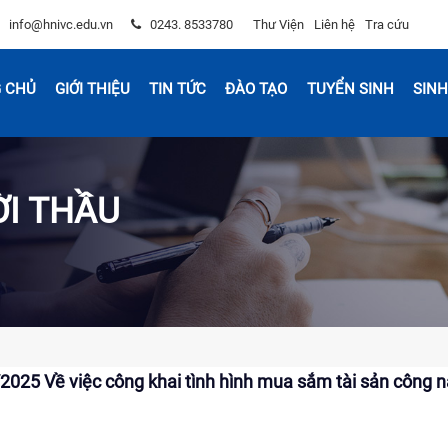
info@hnivc.edu.vn
0243. 8533780
Thư Viện
Liên hệ
Tra cứu
 CHỦ
GIỚI THIỆU
TIN TỨC
ĐÀO TẠO
TUYỂN SINH
SINH
ỜI THẦU
5 Về việc công khai tình hình mua sắm tài sản công 