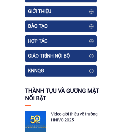
GIỚI THIỆU
ĐÀO TẠO
HỢP TÁC
GIÁO TRÌNH NỘI BỘ
KNNQG
THÀNH TỰU VÀ GƯƠNG MẶT
NỔI BẬT
Video giới thiệu về trường
HNIVC 2025