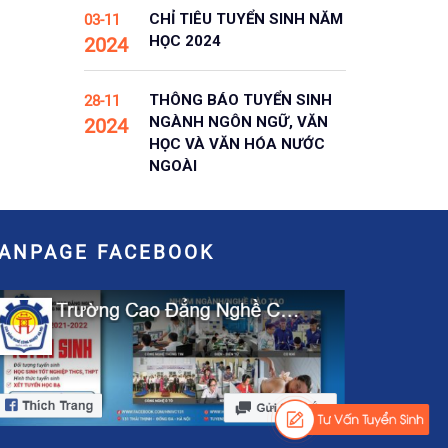
CHỈ TIÊU TUYỂN SINH NĂM
03-11
HỌC 2024
2024
THÔNG BÁO TUYỂN SINH
28-11
NGÀNH NGÔN NGỮ, VĂN
2024
HỌC VÀ VĂN HÓA NƯỚC
NGOÀI
FANPAGE FACEBOOK