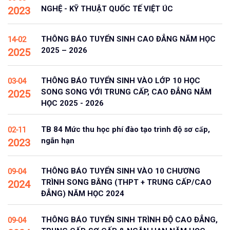
NGHỆ - KỸ THUẬT QUỐC TẾ VIỆT ÚC
2023
THÔNG BÁO TUYỂN SINH CAO ĐẲNG NĂM HỌC
14-02
2025 – 2026
2025
THÔNG BÁO TUYỂN SINH VÀO LỚP 10 HỌC
03-04
SONG SONG VỚI TRUNG CẤP, CAO ĐẲNG NĂM
2025
HỌC 2025 - 2026
TB 84 Mức thu học phí đào tạo trình độ sơ cấp,
02-11
ngắn hạn
2023
THÔNG BÁO TUYỂN SINH VÀO 10 CHƯƠNG
09-04
TRÌNH SONG BẰNG (THPT + TRUNG CẤP/CAO
2024
ĐẲNG) NĂM HỌC 2024
THÔNG BÁO TUYỂN SINH TRÌNH ĐỘ CAO ĐẲNG,
09-04