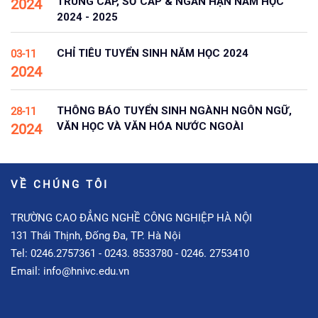
TRUNG CẤP, SƠ CẤP & NGẮN HẠN NĂM HỌC
2024
2024 - 2025
CHỈ TIÊU TUYỂN SINH NĂM HỌC 2024
03-11
2024
THÔNG BÁO TUYỂN SINH NGÀNH NGÔN NGỮ,
28-11
VĂN HỌC VÀ VĂN HÓA NƯỚC NGOÀI
2024
VỀ CHÚNG TÔI
TRƯỜNG CAO ĐẲNG NGHỀ CÔNG NGHIỆP HÀ NỘI
131 Thái Thịnh, Đống Đa, TP. Hà Nội
Tel: 0246.2757361 - 0243. 8533780 - 0246. 2753410
Email: info@hnivc.edu.vn