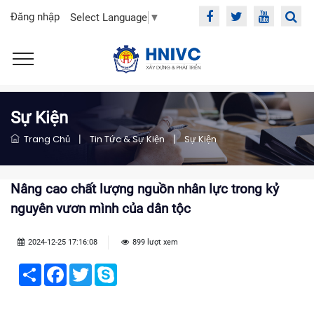
Đăng nhập
Select Language
▼
Sự Kiện
Trang Chủ
|
Tin Tức & Sự Kiện
|
Sự Kiện
Nâng cao chất lượng nguồn nhân lực trong kỷ
nguyên vươn mình của dân tộc
2024-12-25 17:16:08
899 lượt xem
Share
Facebook
Twitter
Skype