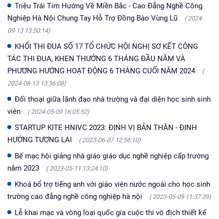
Triệu Trái Tim Hướng Về Miền Bắc - Cao Đẳng Nghề Công
Nghiệp Hà Nội Chung Tay Hỗ Trợ Đồng Bào Vùng Lũ
( 2024-
09-13 13:50:14)
KHỐI THI ĐUA SỐ 17 TỔ CHỨC HỘI NGHỊ SƠ KẾT CÔNG
TÁC THI ĐUA, KHEN THƯỞNG 6 THÁNG ĐẦU NĂM VÀ
PHƯƠNG HƯỚNG HOẠT ĐỘNG 6 THÁNG CUỐI NĂM 2024
(
2024-08-13 13:36:08)
Đối thoại giữa lãnh đạo nhà trường và đại diện học sinh sinh
viên
( 2024-05-09 16:05:52)
STARTUP KITE HNIVC 2023: ĐỊNH VỊ BẢN THÂN - ĐỊNH
HƯỚNG TƯƠNG LAI
( 2023-06-07 12:56:10)
Bế mạc hội giảng nhà giáo giáo dục nghề nghiệp cấp trường
năm 2023
( 2023-05-11 13:24:10)
Khoá bổ trợ tiếng anh với giáo viên nước ngoài cho học sinh
trường cao đẳng nghề công nghiệp hà nội
( 2023-05-09 11:37:39)
Lễ khai mạc và vòng loại quốc gia cuộc thi vô địch thiết kế