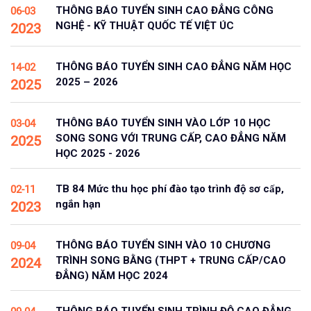
THÔNG BÁO TUYỂN SINH CAO ĐẲNG CÔNG
06-03
NGHỆ - KỸ THUẬT QUỐC TẾ VIỆT ÚC
2023
THÔNG BÁO TUYỂN SINH CAO ĐẲNG NĂM HỌC
14-02
2025 – 2026
2025
THÔNG BÁO TUYỂN SINH VÀO LỚP 10 HỌC
03-04
SONG SONG VỚI TRUNG CẤP, CAO ĐẲNG NĂM
2025
HỌC 2025 - 2026
TB 84 Mức thu học phí đào tạo trình độ sơ cấp,
02-11
ngắn hạn
2023
THÔNG BÁO TUYỂN SINH VÀO 10 CHƯƠNG
09-04
TRÌNH SONG BẰNG (THPT + TRUNG CẤP/CAO
2024
ĐẲNG) NĂM HỌC 2024
THÔNG BÁO TUYỂN SINH TRÌNH ĐỘ CAO ĐẲNG,