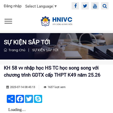
Đăng nhập
Select Language
▼
SỰ KIỆN SẮP TỚI
Trang Chủ
|
SỰ KIỆN SẮP TỚI
KH 58 vv nhập học HS TC học song song với
chương trình GDTX cấp THPT K49 năm 25.26
2025-07-14 08:45:13
1637 lượt xem
Share
Facebook
Twitter
Skype