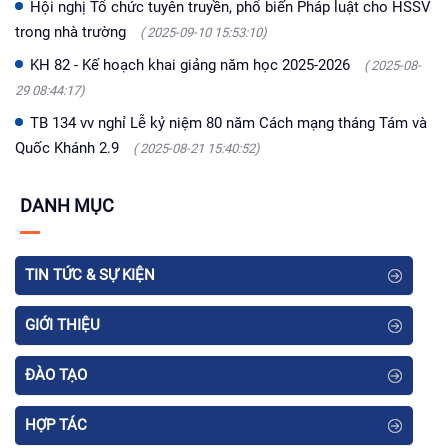
Hội nghị Tổ chức tuyên truyền, phổ biến Pháp luật cho HSSV
trong nhà trường
( 2025-09-10 15:53:10)
KH 82 - Kế hoạch khai giảng năm học 2025-2026
( 2025-08-
29 08:44:17)
TB 134 vv nghỉ Lễ kỷ niệm 80 năm Cách mạng tháng Tám và
Quốc Khánh 2.9
( 2025-08-21 15:40:52)
DANH MỤC
TIN TỨC & SỰ KIỆN
GIỚI THIỆU
ĐÀO TẠO
HỢP TÁC