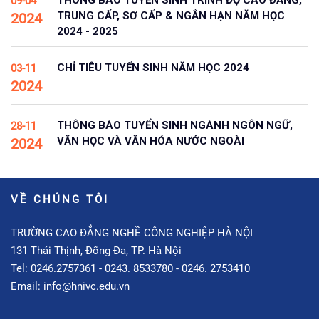
09-04
TRUNG CẤP, SƠ CẤP & NGẮN HẠN NĂM HỌC
2024
2024 - 2025
CHỈ TIÊU TUYỂN SINH NĂM HỌC 2024
03-11
2024
THÔNG BÁO TUYỂN SINH NGÀNH NGÔN NGỮ,
28-11
VĂN HỌC VÀ VĂN HÓA NƯỚC NGOÀI
2024
VỀ CHÚNG TÔI
TRƯỜNG CAO ĐẲNG NGHỀ CÔNG NGHIỆP HÀ NỘI
131 Thái Thịnh, Đống Đa, TP. Hà Nội
Tel: 0246.2757361 - 0243. 8533780 - 0246. 2753410
Email: info@hnivc.edu.vn