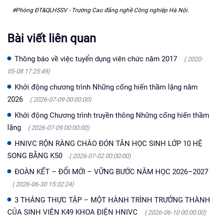
#Phòng ĐT&QLHSSV - Trường Cao đẳng nghề Công nghiệp Hà Nội.
Bài viết liên quan
Thông báo về việc tuyển dụng viên chức năm 2017
( 2020-
05-08 17:25:49)
Khởi động chương trình Những cống hiến thầm lặng năm
2026
( 2026-07-09 00:00:00)
Khởi động Chương trình truyền thông Những cống hiến thầm
lặng
( 2026-07-09 00:00:00)
HNIVC RỘN RÀNG CHÀO ĐÓN TÂN HỌC SINH LỚP 10 HỆ
SONG BẰNG K50
( 2026-07-02 00:00:00)
ĐOÀN KẾT – ĐỔI MỚI – VỮNG BƯỚC NĂM HỌC 2026–2027
( 2026-06-30 15:32:24)
3 THÁNG THỰC TẬP – MỘT HÀNH TRÌNH TRƯỞNG THÀNH
CỦA SINH VIÊN K49 KHOA ĐIỆN HNIVC
( 2026-06-10 00:00:00)