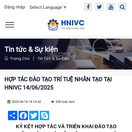
Đăng nhập
Select Language
▼
Tin tức & Sự kiện
Trang Chủ
|
Tin Tức & Sự Kiện
HỢP TÁC ĐÀO TẠO TRÍ TUỆ NHÂN TẠO TẠI
HNIVC 14/06/2025
2025-06-18 14:14:42
650 lượt xem
Share
Facebook
Twitter
Skype
KÝ KẾT HỢP TÁC VÀ TRIỂN KHAI ĐÀO TẠO