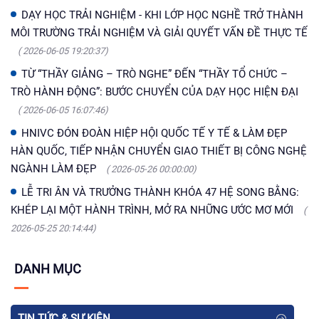
DẠY HỌC TRẢI NGHIỆM - KHI LỚP HỌC NGHỀ TRỞ THÀNH
MÔI TRƯỜNG TRẢI NGHIỆM VÀ GIẢI QUYẾT VẤN ĐỀ THỰC TẾ
( 2026-06-05 19:20:37)
TỪ “THẦY GIẢNG – TRÒ NGHE” ĐẾN “THẦY TỔ CHỨC –
TRÒ HÀNH ĐỘNG”: BƯỚC CHUYỂN CỦA DẠY HỌC HIỆN ĐẠI
( 2026-06-05 16:07:46)
HNIVC ĐÓN ĐOÀN HIỆP HỘI QUỐC TẾ Y TẾ & LÀM ĐẸP
HÀN QUỐC, TIẾP NHẬN CHUYỂN GIAO THIẾT BỊ CÔNG NGHỆ
NGÀNH LÀM ĐẸP
( 2026-05-26 00:00:00)
LỄ TRI ÂN VÀ TRƯỞNG THÀNH KHÓA 47 HỆ SONG BẰNG:
KHÉP LẠI MỘT HÀNH TRÌNH, MỞ RA NHỮNG ƯỚC MƠ MỚI
(
2026-05-25 20:14:44)
DANH MỤC
TIN TỨC & SỰ KIỆN