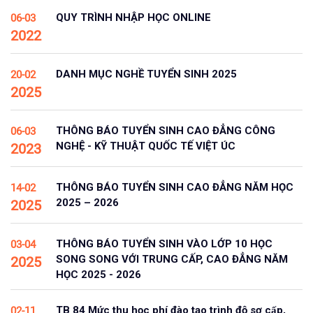
QUY TRÌNH NHẬP HỌC ONLINE
06-03
2022
DANH MỤC NGHỀ TUYỂN SINH 2025
20-02
2025
THÔNG BÁO TUYỂN SINH CAO ĐẲNG CÔNG
06-03
NGHỆ - KỸ THUẬT QUỐC TẾ VIỆT ÚC
2023
THÔNG BÁO TUYỂN SINH CAO ĐẲNG NĂM HỌC
14-02
2025 – 2026
2025
THÔNG BÁO TUYỂN SINH VÀO LỚP 10 HỌC
03-04
SONG SONG VỚI TRUNG CẤP, CAO ĐẲNG NĂM
2025
HỌC 2025 - 2026
TB 84 Mức thu học phí đào tạo trình độ sơ cấp,
02-11