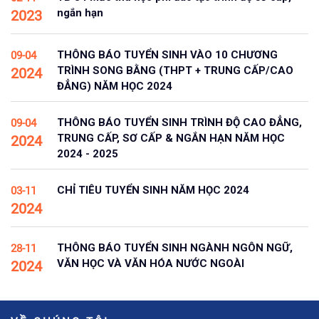
ngắn hạn
2023
THÔNG BÁO TUYỂN SINH VÀO 10 CHƯƠNG
09-04
TRÌNH SONG BẰNG (THPT + TRUNG CẤP/CAO
2024
ĐẲNG) NĂM HỌC 2024
THÔNG BÁO TUYỂN SINH TRÌNH ĐỘ CAO ĐẲNG,
09-04
TRUNG CẤP, SƠ CẤP & NGẮN HẠN NĂM HỌC
2024
2024 - 2025
CHỈ TIÊU TUYỂN SINH NĂM HỌC 2024
03-11
2024
THÔNG BÁO TUYỂN SINH NGÀNH NGÔN NGỮ,
28-11
VĂN HỌC VÀ VĂN HÓA NƯỚC NGOÀI
2024