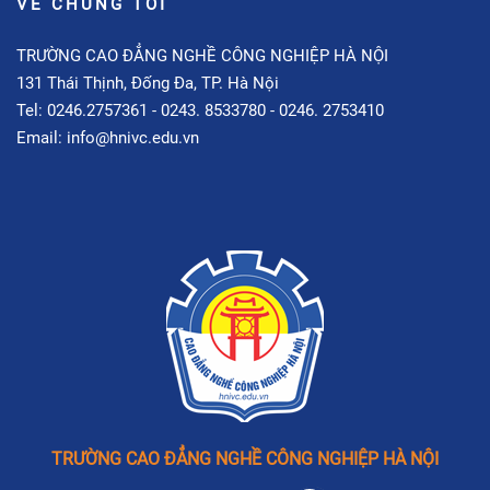
VỀ CHÚNG TÔI
TRƯỜNG CAO ĐẲNG NGHỀ CÔNG NGHIỆP HÀ NỘI
131 Thái Thịnh, Đống Đa, TP. Hà Nội
Tel: 0246.2757361 - 0243. 8533780 - 0246. 2753410
Email: info@hnivc.edu.vn
TRƯỜNG CAO ĐẲNG NGHỀ CÔNG NGHIỆP HÀ NỘI