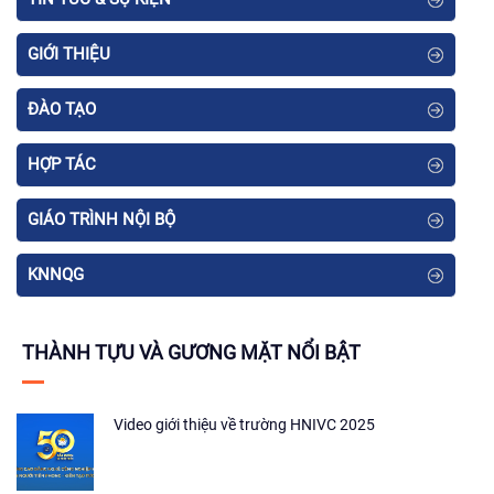
GIỚI THIỆU
ĐÀO TẠO
HỢP TÁC
GIÁO TRÌNH NỘI BỘ
KNNQG
THÀNH TỰU VÀ GƯƠNG MẶT NỔI BẬT
Video giới thiệu về trường HNIVC 2025