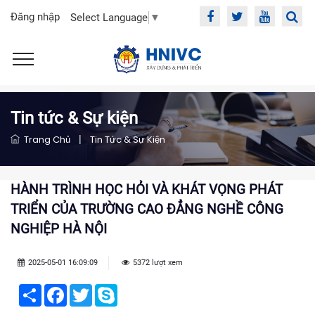
Đăng nhập
Select Language
▼
Tin tức & Sự kiện
Trang Chủ
|
Tin Tức & Sự Kiện
HÀNH TRÌNH HỌC HỎI VÀ KHÁT VỌNG PHÁT
TRIỂN CỦA TRƯỜNG CAO ĐẲNG NGHỀ CÔNG
NGHIỆP HÀ NỘI
2025-05-01 16:09:09
5372 lượt xem
Share
Facebook
Twitter
Skype