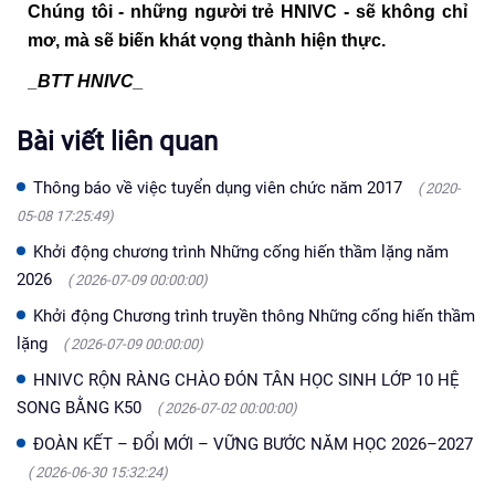
Chúng tôi - những người trẻ HNIVC - sẽ không chỉ
mơ, mà sẽ biến khát vọng thành hiện thực.
_BTT HNIVC_
Bài viết liên quan
Thông báo về việc tuyển dụng viên chức năm 2017
( 2020-
05-08 17:25:49)
Khởi động chương trình Những cống hiến thầm lặng năm
2026
( 2026-07-09 00:00:00)
Khởi động Chương trình truyền thông Những cống hiến thầm
lặng
( 2026-07-09 00:00:00)
HNIVC RỘN RÀNG CHÀO ĐÓN TÂN HỌC SINH LỚP 10 HỆ
SONG BẰNG K50
( 2026-07-02 00:00:00)
ĐOÀN KẾT – ĐỔI MỚI – VỮNG BƯỚC NĂM HỌC 2026–2027
( 2026-06-30 15:32:24)