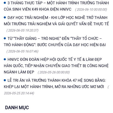
3 THÁNG THỰC TẬP – MỘT HÀNH TRÌNH TRƯỞNG THÀNH
CỦA SINH VIÊN K49 KHOA ĐIỆN HNIVC
( 2026-06-10 00:00:00)
DẠY HỌC TRẢI NGHIỆM - KHI LỚP HỌC NGHỀ TRỞ THÀNH
MÔI TRƯỜNG TRẢI NGHIỆM VÀ GIẢI QUYẾT VẤN ĐỀ THỰC TẾ
( 2026-06-05 19:20:37)
TỪ “THẦY GIẢNG – TRÒ NGHE” ĐẾN “THẦY TỔ CHỨC –
TRÒ HÀNH ĐỘNG”: BƯỚC CHUYỂN CỦA DẠY HỌC HIỆN ĐẠI
( 2026-06-05 16:07:46)
HNIVC ĐÓN ĐOÀN HIỆP HỘI QUỐC TẾ Y TẾ & LÀM ĐẸP
HÀN QUỐC, TIẾP NHẬN CHUYỂN GIAO THIẾT BỊ CÔNG NGHỆ
NGÀNH LÀM ĐẸP
( 2026-05-26 00:00:00)
LỄ TRI ÂN VÀ TRƯỞNG THÀNH KHÓA 47 HỆ SONG BẰNG:
KHÉP LẠI MỘT HÀNH TRÌNH, MỞ RA NHỮNG ƯỚC MƠ MỚI
(
2026-05-25 20:14:44)
DANH MỤC