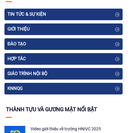
TIN TỨC & SỰ KIỆN
GIỚI THIỆU
ĐÀO TẠO
HỢP TÁC
GIÁO TRÌNH NỘI BỘ
KNNQG
THÀNH TỰU VÀ GƯƠNG MẶT NỔI BẬT
Video giới thiệu về trường HNIVC 2025