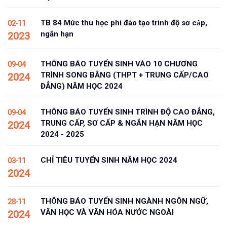
TB 84 Mức thu học phí đào tạo trình độ sơ cấp,
02-11
ngắn hạn
2023
THÔNG BÁO TUYỂN SINH VÀO 10 CHƯƠNG
09-04
TRÌNH SONG BẰNG (THPT + TRUNG CẤP/CAO
2024
ĐẲNG) NĂM HỌC 2024
THÔNG BÁO TUYỂN SINH TRÌNH ĐỘ CAO ĐẲNG,
09-04
TRUNG CẤP, SƠ CẤP & NGẮN HẠN NĂM HỌC
2024
2024 - 2025
CHỈ TIÊU TUYỂN SINH NĂM HỌC 2024
03-11
2024
THÔNG BÁO TUYỂN SINH NGÀNH NGÔN NGỮ,
28-11
VĂN HỌC VÀ VĂN HÓA NƯỚC NGOÀI
2024