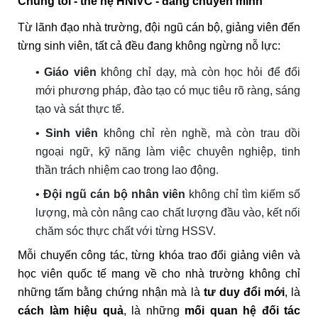
Chúng tôi - thế hệ HNIVC - đang chuyển mình
Từ lãnh đạo nhà trường, đội ngũ cán bộ, giảng viên đến
từng sinh viên, tất cả đều đang không ngừng nỗ lực:
•
Giáo viên
không chỉ dạy, mà còn học hỏi để đổi
mới phương pháp, đào tạo có mục tiêu rõ ràng, sáng
tạo và sát thực tế.
•
Sinh viên
không chỉ rèn nghề, mà còn trau dồi
ngoại ngữ, kỹ năng làm việc chuyên nghiệp, tinh
thần trách nhiệm cao trong lao động.
•
Đội ngũ cán bộ nhân viên
không chỉ tìm kiếm số
lượng, mà còn nâng cao chất lượng đầu vào, kết nối
chăm sóc thực chất với từng HSSV.
Mỗi chuyến công tác, từng khóa trao đổi giảng viên và
học viên quốc tế mang về cho nhà trường không chỉ
những tấm bằng chứng nhận mà là
tư duy đổi mới
, là
cách làm hiệu quả
, là những
mối quan hệ đối tác