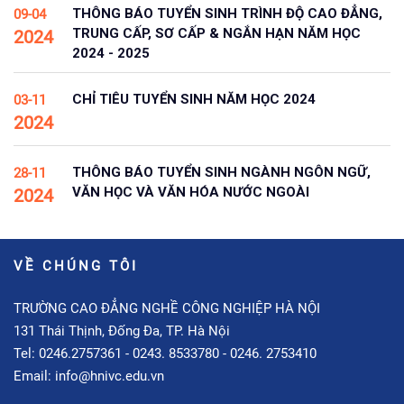
THÔNG BÁO TUYỂN SINH TRÌNH ĐỘ CAO ĐẲNG,
09-04
TRUNG CẤP, SƠ CẤP & NGẮN HẠN NĂM HỌC
2024
2024 - 2025
CHỈ TIÊU TUYỂN SINH NĂM HỌC 2024
03-11
2024
THÔNG BÁO TUYỂN SINH NGÀNH NGÔN NGỮ,
28-11
VĂN HỌC VÀ VĂN HÓA NƯỚC NGOÀI
2024
VỀ CHÚNG TÔI
TRƯỜNG CAO ĐẲNG NGHỀ CÔNG NGHIỆP HÀ NỘI
131 Thái Thịnh, Đống Đa, TP. Hà Nội
Tel: 0246.2757361 - 0243. 8533780 - 0246. 2753410
Email: info@hnivc.edu.vn