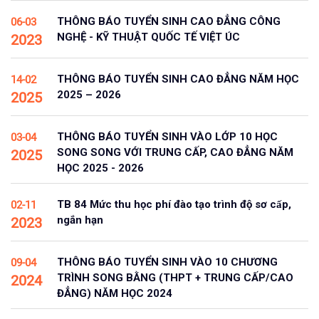
THÔNG BÁO TUYỂN SINH CAO ĐẲNG CÔNG
06-03
NGHỆ - KỸ THUẬT QUỐC TẾ VIỆT ÚC
2023
THÔNG BÁO TUYỂN SINH CAO ĐẲNG NĂM HỌC
14-02
2025 – 2026
2025
THÔNG BÁO TUYỂN SINH VÀO LỚP 10 HỌC
03-04
SONG SONG VỚI TRUNG CẤP, CAO ĐẲNG NĂM
2025
HỌC 2025 - 2026
TB 84 Mức thu học phí đào tạo trình độ sơ cấp,
02-11
ngắn hạn
2023
THÔNG BÁO TUYỂN SINH VÀO 10 CHƯƠNG
09-04
TRÌNH SONG BẰNG (THPT + TRUNG CẤP/CAO
2024
ĐẲNG) NĂM HỌC 2024