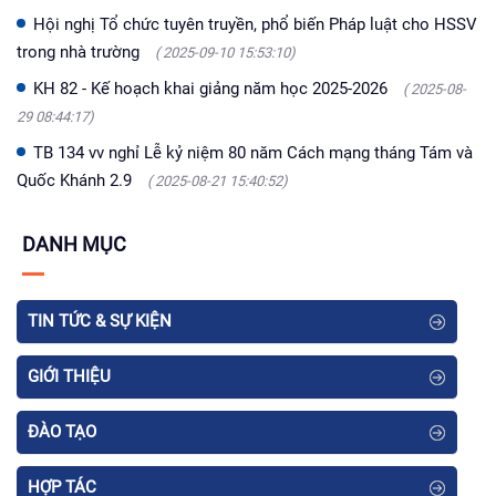
Hội nghị Tổ chức tuyên truyền, phổ biến Pháp luật cho HSSV
trong nhà trường
( 2025-09-10 15:53:10)
KH 82 - Kế hoạch khai giảng năm học 2025-2026
( 2025-08-
29 08:44:17)
TB 134 vv nghỉ Lễ kỷ niệm 80 năm Cách mạng tháng Tám và
Quốc Khánh 2.9
( 2025-08-21 15:40:52)
DANH MỤC
TIN TỨC & SỰ KIỆN
GIỚI THIỆU
ĐÀO TẠO
HỢP TÁC