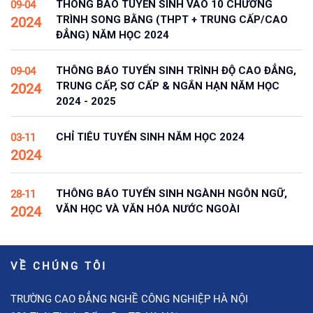
THÔNG BÁO TUYỂN SINH VÀO 10 CHƯƠNG
09-04
TRÌNH SONG BẰNG (THPT + TRUNG CẤP/CAO
2024
ĐẲNG) NĂM HỌC 2024
THÔNG BÁO TUYỂN SINH TRÌNH ĐỘ CAO ĐẲNG,
09-04
TRUNG CẤP, SƠ CẤP & NGẮN HẠN NĂM HỌC
2024
2024 - 2025
CHỈ TIÊU TUYỂN SINH NĂM HỌC 2024
03-11
2024
THÔNG BÁO TUYỂN SINH NGÀNH NGÔN NGỮ,
28-11
VĂN HỌC VÀ VĂN HÓA NƯỚC NGOÀI
2024
VỀ CHÚNG TÔI
TRƯỜNG CAO ĐẲNG NGHỀ CÔNG NGHIỆP HÀ NỘI