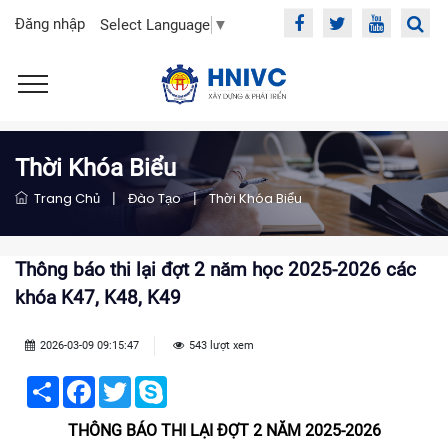
Đăng nhập
Select Language
▼
Thời Khóa Biểu
Trang Chủ
|
Đào Tạo
|
Thời Khóa Biểu
Thông báo thi lại đợt 2 năm học 2025-2026 các
khóa K47, K48, K49
2026-03-09 09:15:47
543 lượt xem
Share
Facebook
Twitter
Skype
THÔNG BÁO THI LẠI ĐỢT 2 NĂM 2025-2026