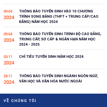
THÔNG BÁO TUYỂN SINH VÀO 10 CHƯƠNG
09-04
TRÌNH SONG BẰNG (THPT + TRUNG CẤP/CAO
2024
ĐẲNG) NĂM HỌC 2024
THÔNG BÁO TUYỂN SINH TRÌNH ĐỘ CAO ĐẲNG,
09-04
TRUNG CẤP, SƠ CẤP & NGẮN HẠN NĂM HỌC
2024
2024 - 2025
CHỈ TIÊU TUYỂN SINH NĂM HỌC 2024
03-11
2024
THÔNG BÁO TUYỂN SINH NGÀNH NGÔN NGỮ,
28-11
VĂN HỌC VÀ VĂN HÓA NƯỚC NGOÀI
2024
VỀ CHÚNG TÔI