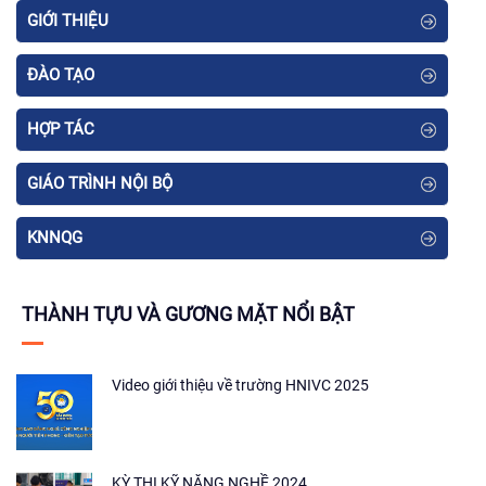
GIỚI THIỆU
ĐÀO TẠO
HỢP TÁC
GIÁO TRÌNH NỘI BỘ
KNNQG
THÀNH TỰU VÀ GƯƠNG MẶT NỔI BẬT
Video giới thiệu về trường HNIVC 2025
KỲ THI KỸ NĂNG NGHỀ 2024