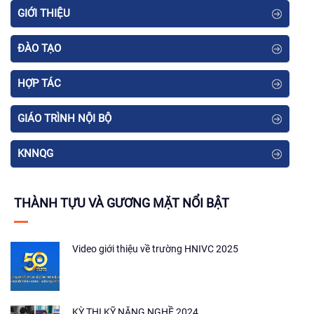
GIỚI THIỆU
ĐÀO TẠO
HỢP TÁC
GIÁO TRÌNH NỘI BỘ
KNNQG
THÀNH TỰU VÀ GƯƠNG MẶT NỔI BẬT
Video giới thiệu về trường HNIVC 2025
KỲ THI KỸ NĂNG NGHỀ 2024