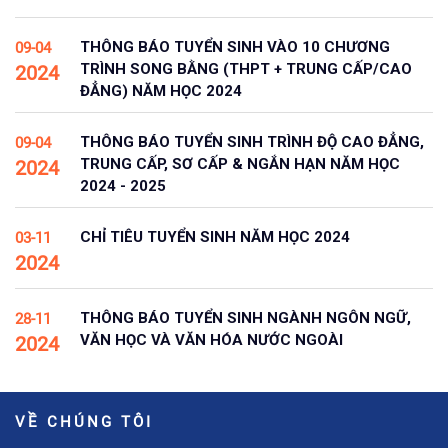
THÔNG BÁO TUYỂN SINH VÀO 10 CHƯƠNG
09-04
TRÌNH SONG BẰNG (THPT + TRUNG CẤP/CAO
2024
ĐẲNG) NĂM HỌC 2024
THÔNG BÁO TUYỂN SINH TRÌNH ĐỘ CAO ĐẲNG,
09-04
TRUNG CẤP, SƠ CẤP & NGẮN HẠN NĂM HỌC
2024
2024 - 2025
CHỈ TIÊU TUYỂN SINH NĂM HỌC 2024
03-11
2024
THÔNG BÁO TUYỂN SINH NGÀNH NGÔN NGỮ,
28-11
VĂN HỌC VÀ VĂN HÓA NƯỚC NGOÀI
2024
VỀ CHÚNG TÔI