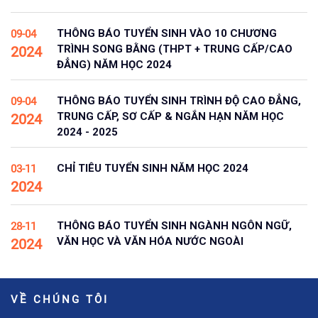
THÔNG BÁO TUYỂN SINH VÀO 10 CHƯƠNG
09-04
TRÌNH SONG BẰNG (THPT + TRUNG CẤP/CAO
2024
ĐẲNG) NĂM HỌC 2024
THÔNG BÁO TUYỂN SINH TRÌNH ĐỘ CAO ĐẲNG,
09-04
TRUNG CẤP, SƠ CẤP & NGẮN HẠN NĂM HỌC
2024
2024 - 2025
CHỈ TIÊU TUYỂN SINH NĂM HỌC 2024
03-11
2024
THÔNG BÁO TUYỂN SINH NGÀNH NGÔN NGỮ,
28-11
VĂN HỌC VÀ VĂN HÓA NƯỚC NGOÀI
2024
VỀ CHÚNG TÔI