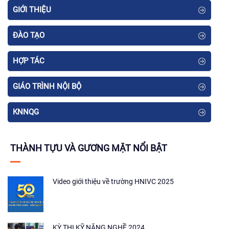
GIỚI THIỆU
ĐÀO TẠO
HỢP TÁC
GIÁO TRÌNH NỘI BỘ
KNNQG
THÀNH TỰU VÀ GƯƠNG MẶT NỔI BẬT
Video giới thiệu về trường HNIVC 2025
KỲ THI KỸ NĂNG NGHỀ 2024