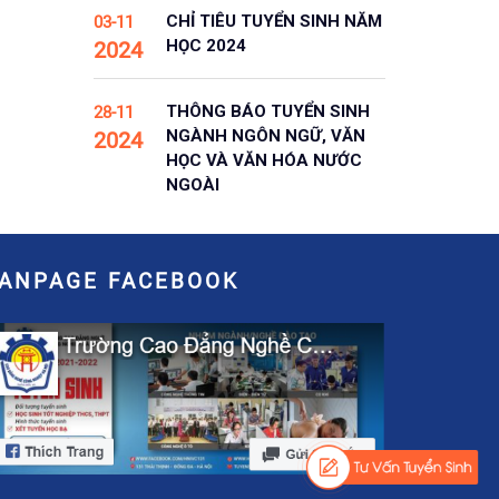
CHỈ TIÊU TUYỂN SINH NĂM
03-11
HỌC 2024
2024
THÔNG BÁO TUYỂN SINH
28-11
NGÀNH NGÔN NGỮ, VĂN
2024
HỌC VÀ VĂN HÓA NƯỚC
NGOÀI
FANPAGE FACEBOOK