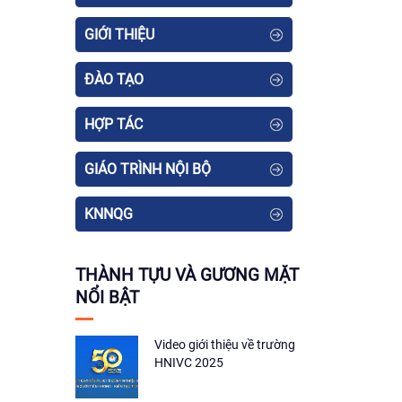
GIỚI THIỆU
ĐÀO TẠO
HỢP TÁC
GIÁO TRÌNH NỘI BỘ
KNNQG
THÀNH TỰU VÀ GƯƠNG MẶT
NỔI BẬT
Video giới thiệu về trường
HNIVC 2025