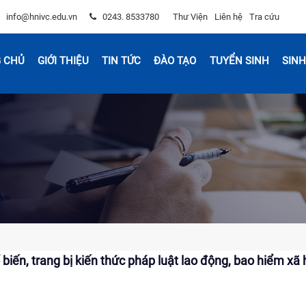
info@hnivc.edu.vn
0243. 8533780
Thư Viện
Liên hệ
Tra cứu
 CHỦ
GIỚI THIỆU
TIN TỨC
ĐÀO TẠO
TUYỂN SINH
SINH
biến, trang bị kiến thức pháp luật lao động, bao hiểm xã 