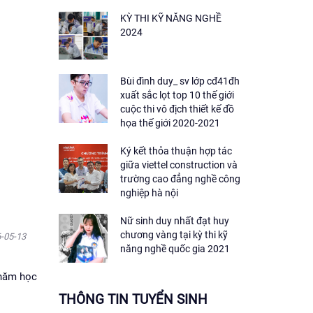
KỲ THI KỸ NĂNG NGHỀ
2024
Bùi đình duy_ sv lớp cđ41đh
xuất sắc lọt top 10 thế giới
cuộc thi vô địch thiết kế đồ
họa thế giới 2020-2021
Ký kết thỏa thuận hợp tác
giữa viettel construction và
trường cao đẳng nghề công
nghiệp hà nội
Nữ sinh duy nhất đạt huy
chương vàng tại kỳ thi kỹ
6-05-13
năng nghề quốc gia 2021
 năm học
THÔNG TIN TUYỂN SINH