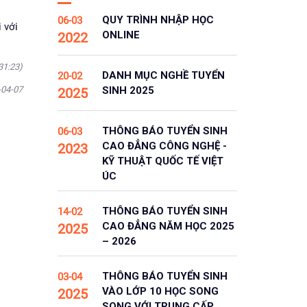
QUY TRÌNH NHẬP HỌC
06-03
 với
ONLINE
2022
31:23)
DANH MỤC NGHỀ TUYỂN
20-02
-04-07
SINH 2025
2025
THÔNG BÁO TUYỂN SINH
06-03
CAO ĐẲNG CÔNG NGHỆ -
2023
KỸ THUẬT QUỐC TẾ VIỆT
ÚC
THÔNG BÁO TUYỂN SINH
14-02
CAO ĐẲNG NĂM HỌC 2025
2025
– 2026
THÔNG BÁO TUYỂN SINH
03-04
VÀO LỚP 10 HỌC SONG
2025
SONG VỚI TRUNG CẤP,