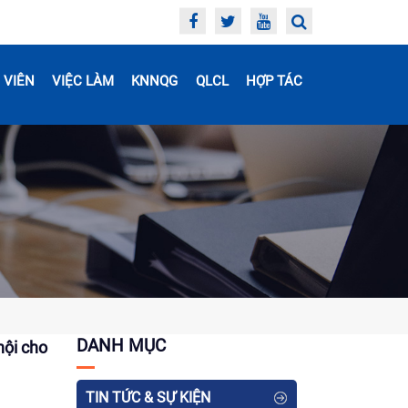
 VIÊN
VIỆC LÀM
KNNQG
QLCL
HỢP TÁC
DANH MỤC
hội cho
TIN TỨC & SỰ KIỆN