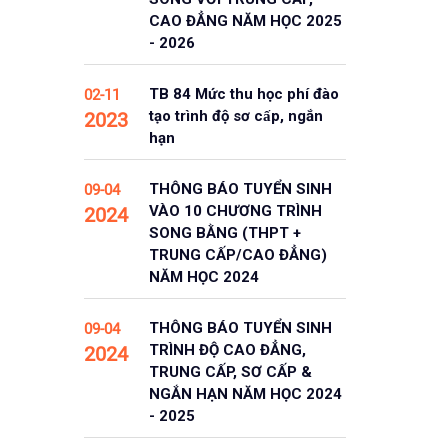
CAO ĐẲNG NĂM HỌC 2025
- 2026
TB 84 Mức thu học phí đào
02-11
tạo trình độ sơ cấp, ngắn
2023
hạn
THÔNG BÁO TUYỂN SINH
09-04
VÀO 10 CHƯƠNG TRÌNH
2024
SONG BẰNG (THPT +
TRUNG CẤP/CAO ĐẲNG)
NĂM HỌC 2024
THÔNG BÁO TUYỂN SINH
09-04
TRÌNH ĐỘ CAO ĐẲNG,
2024
TRUNG CẤP, SƠ CẤP &
NGẮN HẠN NĂM HỌC 2024
- 2025