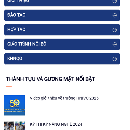
GIỚI THIỆU
ĐÀO TẠO
HỢP TÁC
GIÁO TRÌNH NỘI BỘ
KNNQG
THÀNH TỰU VÀ GƯƠNG MẶT NỔI BẬT
Video giới thiệu về trường HNIVC 2025
KỲ THI KỸ NĂNG NGHỀ 2024