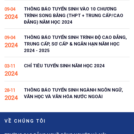
THÔNG BÁO TUYỂN SINH VÀO 10 CHƯƠNG
09-04
TRÌNH SONG BẰNG (THPT + TRUNG CẤP/CAO
2024
ĐẲNG) NĂM HỌC 2024
THÔNG BÁO TUYỂN SINH TRÌNH ĐỘ CAO ĐẲNG,
09-04
TRUNG CẤP, SƠ CẤP & NGẮN HẠN NĂM HỌC
2024
2024 - 2025
CHỈ TIÊU TUYỂN SINH NĂM HỌC 2024
03-11
2024
THÔNG BÁO TUYỂN SINH NGÀNH NGÔN NGỮ,
28-11
VĂN HỌC VÀ VĂN HÓA NƯỚC NGOÀI
2024
VỀ CHÚNG TÔI