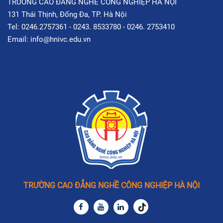
TRƯỜNG CAO ĐẲNG NGHỀ CÔNG NGHIỆP HÀ NỘI
131 Thái Thịnh, Đống Đa, TP. Hà Nội
Tel: 0246.2757361 - 0243. 8533780 - 0246. 2753410
Email: info@hnivc.edu.vn
TRƯỜNG CAO ĐẲNG NGHỀ CÔNG NGHIỆP HÀ NỘI