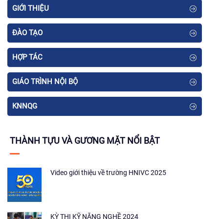
GIỚI THIỆU
ĐÀO TẠO
HỢP TÁC
GIÁO TRÌNH NỘI BỘ
KNNQG
THÀNH TỰU VÀ GƯƠNG MẶT NỔI BẬT
Video giới thiệu về trường HNIVC 2025
KỲ THI KỸ NĂNG NGHỀ 2024