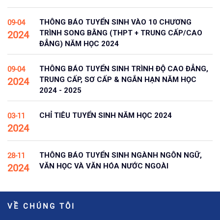
THÔNG BÁO TUYỂN SINH VÀO 10 CHƯƠNG
09-04
TRÌNH SONG BẰNG (THPT + TRUNG CẤP/CAO
2024
ĐẲNG) NĂM HỌC 2024
THÔNG BÁO TUYỂN SINH TRÌNH ĐỘ CAO ĐẲNG,
09-04
TRUNG CẤP, SƠ CẤP & NGẮN HẠN NĂM HỌC
2024
2024 - 2025
CHỈ TIÊU TUYỂN SINH NĂM HỌC 2024
03-11
2024
THÔNG BÁO TUYỂN SINH NGÀNH NGÔN NGỮ,
28-11
VĂN HỌC VÀ VĂN HÓA NƯỚC NGOÀI
2024
VỀ CHÚNG TÔI