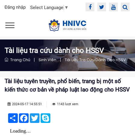
Đăng nhập
Select Language
▼
Tài liệu tra cứu dành cho HSSV
Trang Chủ
|
Sinh Viên
|
Tài Liệu Tra Cứu Dành Cho HSSV
Tài liệu tuyên truyền, phổ biến, trang bị một số
kiến thức cơ bản về pháp luật lao động cho HSSV
2024-05-17 14:55:51
1143 lượt xem
Share
Facebook
Twitter
Skype